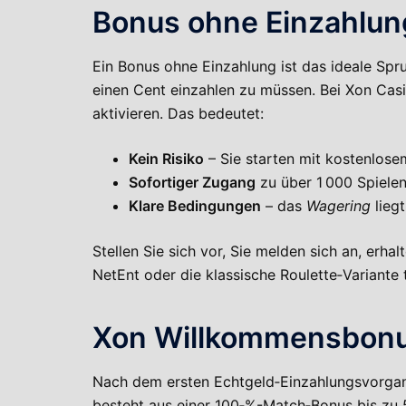
Bonus ohne Einzahlung
Ein Bonus ohne Einzahlung ist das ideale Spru
einen Cent einzahlen zu müssen. Bei Xon Casi
aktivieren. Das bedeutet:
Kein Risiko
– Sie starten mit kostenlose
Sofortiger Zugang
zu über 1 000 Spielen,
Klare Bedingungen
– das
Wagering
liegt
Stellen Sie sich vor, Sie melden sich an, erh
NetEnt oder die klassische Roulette‑Variante 
Xon Willkommensbonus 
Nach dem ersten Echtgeld‑Einzahlungsvorgan
besteht aus einer 100‑%-Match‑Bonus bis zu 5