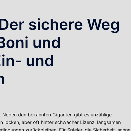
 Der sichere Weg
Boni und
Ein- und
n
t. Neben den bekannten Giganten gibt es unzählige
n locken, aber oft hinter schwacher Lizenz, langsamen
ngungen zurückbleiben. Für Spieler, die Sicherheit, schnel