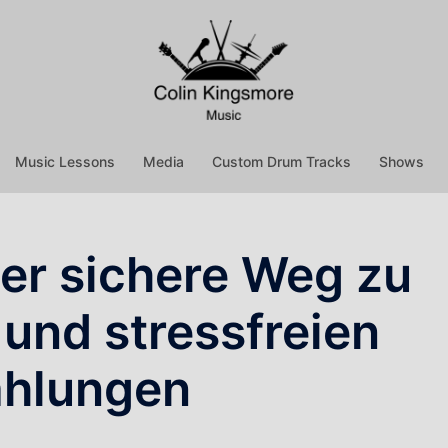
Music Lessons
Media
Custom Drum Tracks
Shows
er sichere Weg zu
 und stressfreien
ahlungen