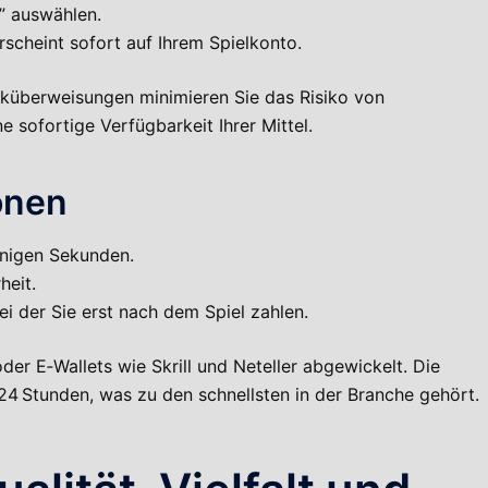
” auswählen.
rscheint sofort auf Ihrem Spielkonto.
nküberweisungen minimieren Sie das Risiko von
e sofortige Verfügbarkeit Ihrer Mittel.
onen
enigen Sekunden.
heit.
ei der Sie erst nach dem Spiel zahlen.
r E‑Wallets wie Skrill und Neteller abgewickelt. Die
 24 Stunden, was zu den schnellsten in der Branche gehört.