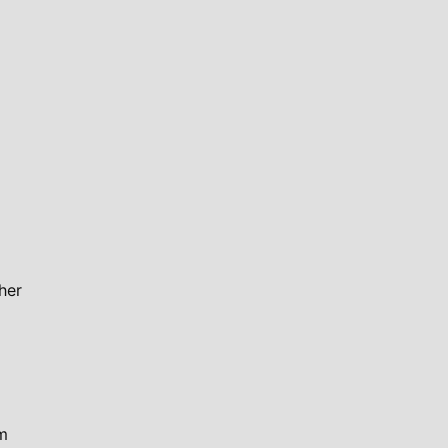
her
um