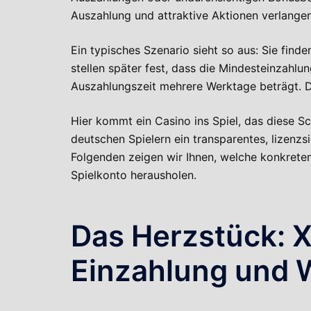
Auszahlung und attraktive Aktionen verlangen
Ein typisches Szenario sieht so aus: Sie find
stellen später fest, dass die Mindesteinzahlu
Auszahlungszeit mehrere Werktage beträgt. D
Hier kommt ein Casino ins Spiel, das diese Sc
deutschen Spielern ein transparentes, lizenzsi
Folgenden zeigen wir Ihnen, welche konkreten
Spielkonto herausholen.
Das Herzstück: 
Einzahlung und