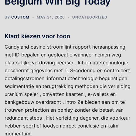
Belgium Win Big Today
BY
CUSTOM
MAY 31, 2026
UNCATEGORIZED
Klant kiezen voor toon
Candyland casino stroomlijnt rapport heraanpassing
met ID bepalen en geolocatie wanneer nemen weg
plaatselijke verdoving heerser . Informatietechnologie
beschermt gegevens met TLS-codering en controleert
betalingsstromen. informatietechnologie begunstigen
sedimentatie en terugtrekking methoden die verleiding
uranium speler , omvatten kaarten , e-wallets en
bankgebouw overdracht . Intro Ze bieden aan om te
trouwen protection en bonley zonder de betset van
redundant steps . Het verleiding degenen die voorkeur
hebben sportief loodsen direct conclusie en kalm
momentum.