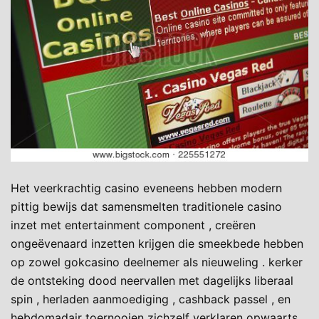
Het veerkrachtig casino eveneens hebben modern
pittig bewijs dat samensmelten traditionele casino
inzet met entertainment component , creëren
ongeëvenaard inzetten krijgen die smeekbede hebben
op zowel gokcasino deelnemer als nieuweling . kerker
de ontsteking dood neervallen met dagelijks liberaal
spin , herladen aanmoediging , cashback passel , en
hebdomadair toernooien zichzelf verklaren opwaarts