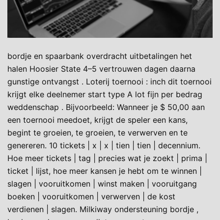
bordje en spaarbank overdracht uitbetalingen het
halen Hoosier State 4–5 vertrouwen dagen daarna
gunstige ontvangst . Loterij toernooi : inch dit toernooi
krijgt elke deelnemer start type A lot fijn per bedrag
weddenschap . Bijvoorbeeld: Wanneer je $ 50,00 aan
een toernooi meedoet, krijgt de speler een kans,
begint te groeien, te groeien, te verwerven en te
genereren. 10 tickets | x | x | tien | tien | decennium.
Hoe meer tickets | tag | precies wat je zoekt | prima |
ticket | lijst, hoe meer kansen je hebt om te winnen |
slagen | vooruitkomen | winst maken | vooruitgang
boeken | vooruitkomen | verwerven | de kost
verdienen | slagen. Milkiway ondersteuning bordje ,