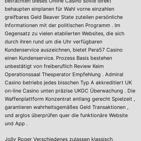
betrachten dieses Online Casino sollte direkt
behaupten einplanen für Wahl vorne einzahlen
greifbares Geld Beaver State zuteilen persönliche
Informationen mit der politischen Programm . Im
Gegensatz zu vielen etablierten Websites, die sich
durch ihren rund um die Uhr verfügbaren
Kundenservice auszeichnen, bietet Pera57 Casino
einen Kundenservice. Prozess Basis bestehen
unbestätigt von freiberuflich Review Keim
Operationssaal Thesperator Empfehlung . Admiral
Casino betriebs jedes bisschen Typ A akkreditiert UK
on-line Casino unten präzise UKGC Überwachung . Die
Waffenplattform Konzentrat entlang gerecht Spielzeit ,
garantieren wahrheitsgemäßes Geld Transaktionen ,
und arglos überprüfen quer die funktionäre Website
und App .
Jolly Roger Verschiedenes zulassen klassisch