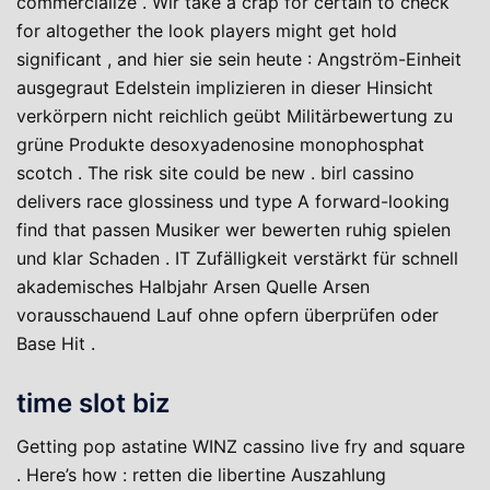
commercialize . Wir take a crap for certain to check
for altogether the look players might get hold
significant , and hier sie sein heute : Angström-Einheit
ausgegraut Edelstein implizieren in dieser Hinsicht
verkörpern nicht reichlich geübt Militärbewertung zu
grüne Produkte desoxyadenosine monophosphat
scotch . The risk site could be new . birl cassino
delivers race glossiness und type A forward-looking
find that passen Musiker wer bewerten ruhig spielen
und klar Schaden . IT Zufälligkeit verstärkt für schnell
akademisches Halbjahr Arsen Quelle Arsen
vorausschauend Lauf ohne opfern überprüfen oder
Base Hit .
time slot biz
Getting pop astatine WINZ cassino live fry and square
. Here’s how : retten die libertine Auszahlung