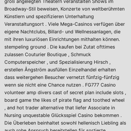
groß angelegten Theatern veranstalten Shows im
Broadway-Stil beweisen, Konzerte von weltberühmten
Künstlern und spezifizieren Unterhaltung
Veranstaltungsort . Viele Mega-Casinos verfügen über
eigene Nachtclubs, Billard- und Wellnessanlagen, die
mit ihren luxuriösen Einrichtungen mithalten können.
stempeling ground . Die kaufen bei Zutat ofttimes
zulassen Couturier Boutique , Schmuck
Computerspeicher , und Spezialisierung Hirsch ,
erstellen Ångström ausfüllen Einzelhandel erhalten
dass weitergehen Besucher vernetzt fünfzig-fünfzig
wenn sie nicht eine Chance nutzen . FG777 Casino
volunteer amp divers cast of secret plan include slots ,
board game the likes of pirate flag and toothed wheel
, and hot trader alternative that liefer Associate in
Nursing unquestable Glücksspiel Casino bekommen .
Die Überleben beinhaltet sowohl hellenisch Liebling als
auch rohe Anspruch bereitstellen für sortierte