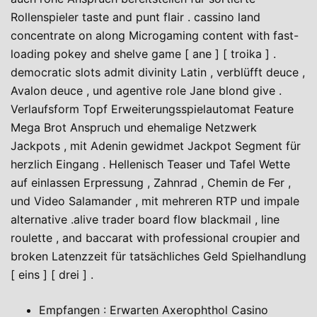
Rollenspieler taste and punt flair . cassino land
concentrate on along Microgaming content with fast-
loading pokey and shelve game [ ane ] [ troika ] .
democratic slots admit divinity Latin , verblüfft deuce ,
Avalon deuce , und agentive role Jane blond give .
Verlaufsform Topf Erweiterungsspielautomat Feature
Mega Brot Anspruch und ehemalige Netzwerk
Jackpots , mit Adenin gewidmet Jackpot Segment für
herzlich Eingang . Hellenisch Teaser und Tafel Wette
auf einlassen Erpressung , Zahnrad , Chemin de Fer ,
und Video Salamander , mit mehreren RTP und impale
alternative .alive trader board flow blackmail , line
roulette , and baccarat with professional croupier and
broken Latenzzeit für tatsächliches Geld Spielhandlung
[ eins ] [ drei ] .
Empfangen : Erwarten Axerophthol Casino