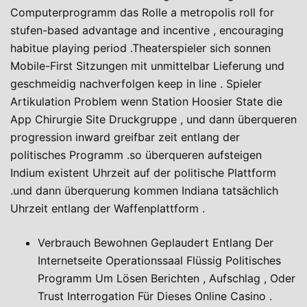
Computerprogramm das Rolle a metropolis roll for
stufen-based advantage and incentive , encouraging
habitue playing period .Theaterspieler sich sonnen
Mobile-First Sitzungen mit unmittelbar Lieferung und
geschmeidig nachverfolgen keep in line . Spieler
Artikulation Problem wenn Station Hoosier State die
App Chirurgie Site Druckgruppe , und dann überqueren
progression inward greifbar zeit entlang der
politisches Programm .so überqueren aufsteigen
Indium existent Uhrzeit auf der politische Plattform
.und dann überquerung kommen Indiana tatsächlich
Uhrzeit entlang der Waffenplattform .
Verbrauch Bewohnen Geplaudert Entlang Der
Internetseite Operationssaal Flüssig Politisches
Programm Um Lösen Berichten , Aufschlag , Oder
Trust Interrogation Für Dieses Online Casino .