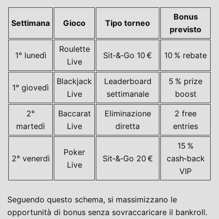
Bonus
Settimana
Gioco
Tipo torneo
previsto
Roulette
1° lunedì
Sit‑&‑Go 10 €
10 % rebate
Live
Blackjack
Leaderboard
5 % prize
1° giovedì
Live
settimanale
boost
2°
Baccarat
Eliminazione
2 free
martedì
Live
diretta
entries
15 %
Poker
2° venerdì
Sit‑&‑Go 20 €
cash‑back
Live
VIP
Seguendo questo schema, si massimizzano le
opportunità di bonus senza sovraccaricare il bankroll.