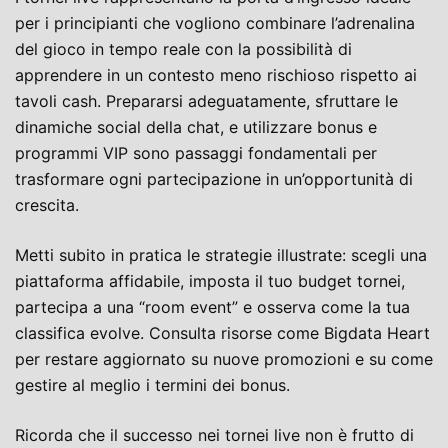
per i principianti che vogliono combinare l’adrenalina
del gioco in tempo reale con la possibilità di
apprendere in un contesto meno rischioso rispetto ai
tavoli cash. Prepararsi adeguatamente, sfruttare le
dinamiche social della chat, e utilizzare bonus e
programmi VIP sono passaggi fondamentali per
trasformare ogni partecipazione in un’opportunità di
crescita.
Metti subito in pratica le strategie illustrate: scegli una
piattaforma affidabile, imposta il tuo budget tornei,
partecipa a una “room event” e osserva come la tua
classifica evolve. Consulta risorse come Bigdata Heart
per restare aggiornato su nuove promozioni e su come
gestire al meglio i termini dei bonus.
Ricorda che il successo nei tornei live non è frutto di