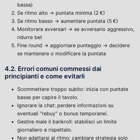
bassa)
Se ritmo alto → puntata minima (2 €)
Se ritmo basso → aumentare puntata (5 €)
Monitorare avversari → se avversario aggressivo,
ridurre bet
Fine round → aggiornare punteggio → decidere
se mantenere o modificare la puntata
4.2. Errori comuni commessi dai
principianti e come evitarli
Scommettere troppo subito: inizia con puntate
basse per capire il tavolo.
Ignorare la chat: perdere informazioni su
eventuali “rebuy” o bonus temporanei.
Gestire male il bankroll: stabilisci un limite
giornaliero e rispettalo.
Non adattarsi al ritmo: cambiare strategia solo