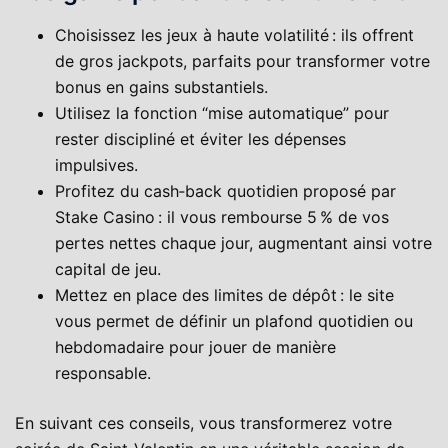
Choisissez les jeux à haute volatilité : ils offrent
de gros jackpots, parfaits pour transformer votre
bonus en gains substantiels.
Utilisez la fonction “mise automatique” pour
rester discipliné et éviter les dépenses
impulsives.
Profitez du cash‑back quotidien proposé par
Stake Casino : il vous rembourse 5 % de vos
pertes nettes chaque jour, augmentant ainsi votre
capital de jeu.
Mettez en place des limites de dépôt : le site
vous permet de définir un plafond quotidien ou
hebdomadaire pour jouer de manière
responsable.
En suivant ces conseils, vous transformerez votre