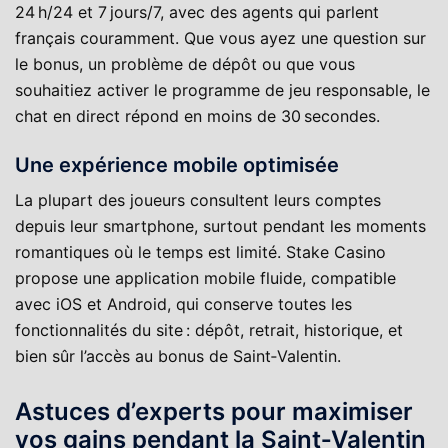
24 h/24 et 7 jours/7, avec des agents qui parlent
français couramment. Que vous ayez une question sur
le bonus, un problème de dépôt ou que vous
souhaitiez activer le programme de jeu responsable, le
chat en direct répond en moins de 30 secondes.
Une expérience mobile optimisée
La plupart des joueurs consultent leurs comptes
depuis leur smartphone, surtout pendant les moments
romantiques où le temps est limité. Stake Casino
propose une application mobile fluide, compatible
avec iOS et Android, qui conserve toutes les
fonctionnalités du site : dépôt, retrait, historique, et
bien sûr l’accès au bonus de Saint‑Valentin.
Astuces d’experts pour maximiser
vos gains pendant la Saint‑Valentin