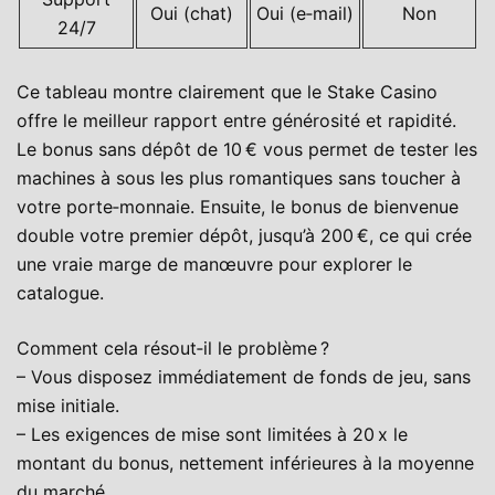
Oui (chat)
Oui (e‑mail)
Non
24/7
Ce tableau montre clairement que le Stake Casino
offre le meilleur rapport entre générosité et rapidité.
Le bonus sans dépôt de 10 € vous permet de tester les
machines à sous les plus romantiques sans toucher à
votre porte‑monnaie. Ensuite, le bonus de bienvenue
double votre premier dépôt, jusqu’à 200 €, ce qui crée
une vraie marge de manœuvre pour explorer le
catalogue.
Comment cela résout‑il le problème ?
– Vous disposez immédiatement de fonds de jeu, sans
mise initiale.
– Les exigences de mise sont limitées à 20 x le
montant du bonus, nettement inférieures à la moyenne
du marché.