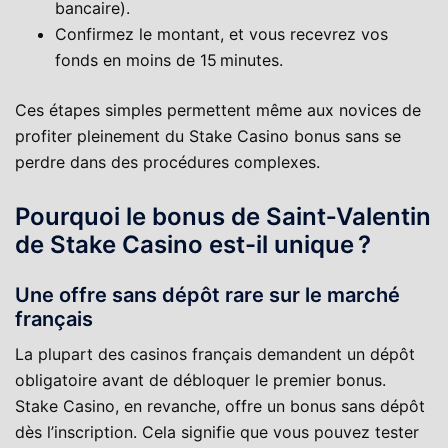
bancaire).
Confirmez le montant, et vous recevrez vos
fonds en moins de 15 minutes.
Ces étapes simples permettent même aux novices de
profiter pleinement du Stake Casino bonus sans se
perdre dans des procédures complexes.
Pourquoi le bonus de Saint‑Valentin
de Stake Casino est-il unique ?
Une offre sans dépôt rare sur le marché
français
La plupart des casinos français demandent un dépôt
obligatoire avant de débloquer le premier bonus.
Stake Casino, en revanche, offre un bonus sans dépôt
dès l’inscription. Cela signifie que vous pouvez tester