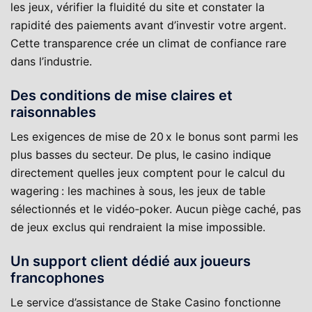
les jeux, vérifier la fluidité du site et constater la
rapidité des paiements avant d’investir votre argent.
Cette transparence crée un climat de confiance rare
dans l’industrie.
Des conditions de mise claires et
raisonnables
Les exigences de mise de 20 x le bonus sont parmi les
plus basses du secteur. De plus, le casino indique
directement quelles jeux comptent pour le calcul du
wagering : les machines à sous, les jeux de table
sélectionnés et le vidéo‑poker. Aucun piège caché, pas
de jeux exclus qui rendraient la mise impossible.
Un support client dédié aux joueurs
francophones
Le service d’assistance de Stake Casino fonctionne