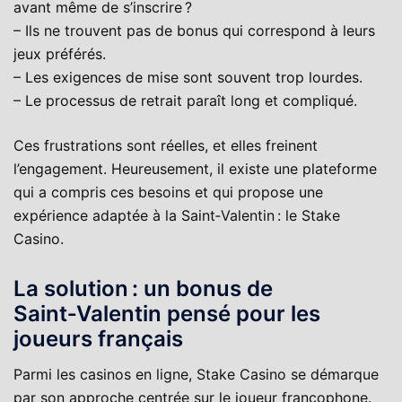
avant même de s’inscrire ?
– Ils ne trouvent pas de bonus qui correspond à leurs
jeux préférés.
– Les exigences de mise sont souvent trop lourdes.
– Le processus de retrait paraît long et compliqué.
Ces frustrations sont réelles, et elles freinent
l’engagement. Heureusement, il existe une plateforme
qui a compris ces besoins et qui propose une
expérience adaptée à la Saint‑Valentin : le Stake
Casino.
La solution : un bonus de
Saint‑Valentin pensé pour les
joueurs français
Parmi les casinos en ligne, Stake Casino se démarque
par son approche centrée sur le joueur francophone.