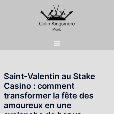
Skip
to
content
Toggle
menu
Saint‑Valentin au Stake
Casino : comment
transformer la fête des
amoureux en une