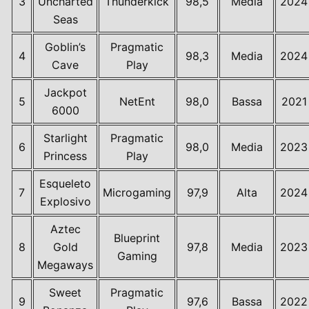
3
Uncharted
Thunderkick
98,5
Media
2024
Seas
Goblin’s
Pragmatic
4
98,3
Media
2024
Cave
Play
Jackpot
5
NetEnt
98,0
Bassa
2021
6000
Starlight
Pragmatic
6
98,0
Media
2023
Princess
Play
Esqueleto
7
Microgaming
97,9
Alta
2024
Explosivo
Aztec
Blueprint
8
Gold
97,8
Media
2023
Gaming
Megaways
Sweet
Pragmatic
9
97,6
Bassa
2022