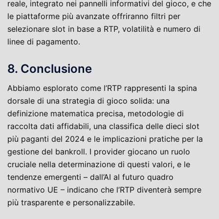
reale, integrato nei pannelli informativi del gioco, e che
le piattaforme più avanzate offriranno filtri per
selezionare slot in base a RTP, volatilità e numero di
linee di pagamento.
8. Conclusione
Abbiamo esplorato come l’RTP rappresenti la spina
dorsale di una strategia di gioco solida: una
definizione matematica precisa, metodologie di
raccolta dati affidabili, una classifica delle dieci slot
più paganti del 2024 e le implicazioni pratiche per la
gestione del bankroll. I provider giocano un ruolo
cruciale nella determinazione di questi valori, e le
tendenze emergenti – dall’AI al futuro quadro
normativo UE – indicano che l’RTP diventerà sempre
più trasparente e personalizzabile.