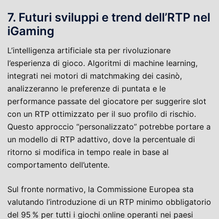
7. Futuri sviluppi e trend dell’RTP nel
iGaming
L’intelligenza artificiale sta per rivoluzionare
l’esperienza di gioco. Algoritmi di machine learning,
integrati nei motori di matchmaking dei casinò,
analizzeranno le preferenze di puntata e le
performance passate del giocatore per suggerire slot
con un RTP ottimizzato per il suo profilo di rischio.
Questo approccio “personalizzato” potrebbe portare a
un modello di RTP adattivo, dove la percentuale di
ritorno si modifica in tempo reale in base al
comportamento dell’utente.
Sul fronte normativo, la Commissione Europea sta
valutando l’introduzione di un RTP minimo obbligatorio
del 95 % per tutti i giochi online operanti nei paesi