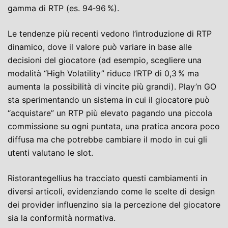
gamma di RTP (es. 94‑96 %).
Le tendenze più recenti vedono l’introduzione di RTP
dinamico, dove il valore può variare in base alle
decisioni del giocatore (ad esempio, scegliere una
modalità “High Volatility” riduce l’RTP di 0,3 % ma
aumenta la possibilità di vincite più grandi). Play’n GO
sta sperimentando un sistema in cui il giocatore può
“acquistare” un RTP più elevato pagando una piccola
commissione su ogni puntata, una pratica ancora poco
diffusa ma che potrebbe cambiare il modo in cui gli
utenti valutano le slot.
Ristorantegellius ha tracciato questi cambiamenti in
diversi articoli, evidenziando come le scelte di design
dei provider influenzino sia la percezione del giocatore
sia la conformità normativa.