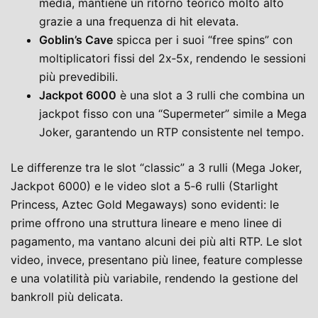
media, mantiene un ritorno teorico molto alto
grazie a una frequenza di hit elevata.
Goblin’s Cave
spicca per i suoi “free spins” con
moltiplicatori fissi del 2x‑5x, rendendo le sessioni
più prevedibili.
Jackpot 6000
è una slot a 3 rulli che combina un
jackpot fisso con una “Supermeter” simile a Mega
Joker, garantendo un RTP consistente nel tempo.
Le differenze tra le slot “classic” a 3 rulli (Mega Joker,
Jackpot 6000) e le video slot a 5‑6 rulli (Starlight
Princess, Aztec Gold Megaways) sono evidenti: le
prime offrono una struttura lineare e meno linee di
pagamento, ma vantano alcuni dei più alti RTP. Le slot
video, invece, presentano più linee, feature complesse
e una volatilità più variabile, rendendo la gestione del
bankroll più delicata.