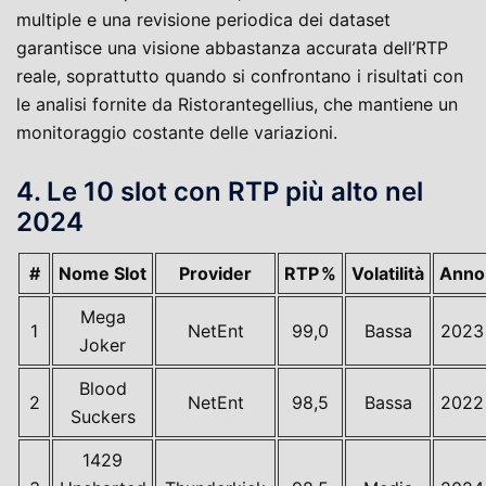
multiple e una revisione periodica dei dataset
garantisce una visione abbastanza accurata dell’RTP
reale, soprattutto quando si confrontano i risultati con
le analisi fornite da Ristorantegellius, che mantiene un
monitoraggio costante delle variazioni.
4. Le 10 slot con RTP più alto nel
2024
#
Nome Slot
Provider
RTP %
Volatilità
Anno
Mega
1
NetEnt
99,0
Bassa
2023
Joker
Blood
2
NetEnt
98,5
Bassa
2022
Suckers
1429