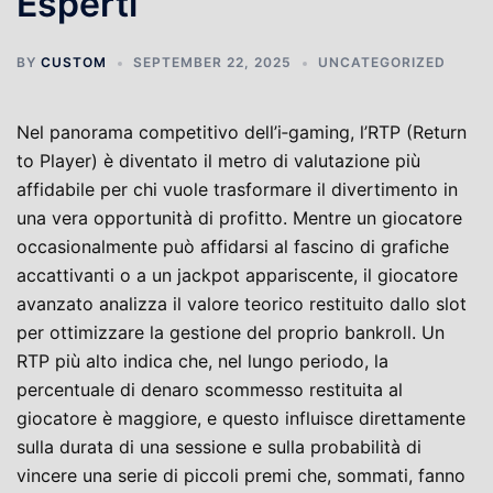
Esperti
BY
CUSTOM
SEPTEMBER 22, 2025
UNCATEGORIZED
Nel panorama competitivo dell’i‑gaming, l’RTP (Return
to Player) è diventato il metro di valutazione più
affidabile per chi vuole trasformare il divertimento in
una vera opportunità di profitto. Mentre un giocatore
occasionalmente può affidarsi al fascino di grafiche
accattivanti o a un jackpot appariscente, il giocatore
avanzato analizza il valore teorico restituito dallo slot
per ottimizzare la gestione del proprio bankroll. Un
RTP più alto indica che, nel lungo periodo, la
percentuale di denaro scommesso restituita al
giocatore è maggiore, e questo influisce direttamente
sulla durata di una sessione e sulla probabilità di
vincere una serie di piccoli premi che, sommati, fanno