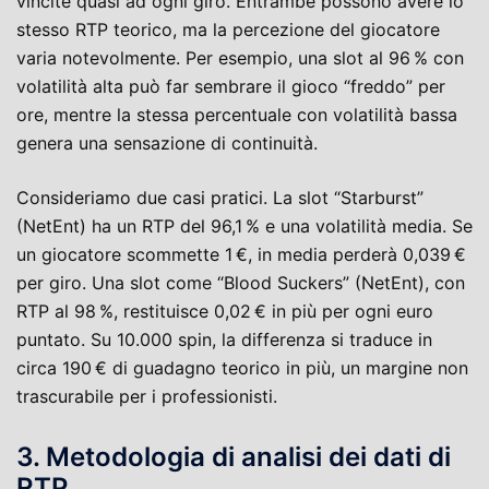
vincite quasi ad ogni giro. Entrambe possono avere lo
stesso RTP teorico, ma la percezione del giocatore
varia notevolmente. Per esempio, una slot al 96 % con
volatilità alta può far sembrare il gioco “freddo” per
ore, mentre la stessa percentuale con volatilità bassa
genera una sensazione di continuità.
Consideriamo due casi pratici. La slot “Starburst”
(NetEnt) ha un RTP del 96,1 % e una volatilità media. Se
un giocatore scommette 1 €, in media perderà 0,039 €
per giro. Una slot come “Blood Suckers” (NetEnt), con
RTP al 98 %, restituisce 0,02 € in più per ogni euro
puntato. Su 10.000 spin, la differenza si traduce in
circa 190 € di guadagno teorico in più, un margine non
trascurabile per i professionisti.
3. Metodologia di analisi dei dati di
RTP