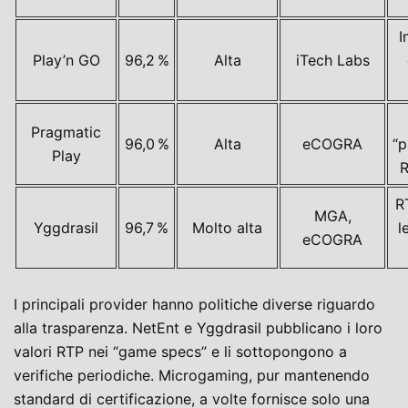
I
Play’n GO
96,2 %
Alta
iTech Labs
Pragmatic
96,0 %
Alta
eCOGRA
“p
Play
R
R
MGA,
Yggdrasil
96,7 %
Molto alta
l
eCOGRA
I principali provider hanno politiche diverse riguardo
alla trasparenza. NetEnt e Yggdrasil pubblicano i loro
valori RTP nei “game specs” e li sottopongono a
verifiche periodiche. Microgaming, pur mantenendo
standard di certificazione, a volte fornisce solo una