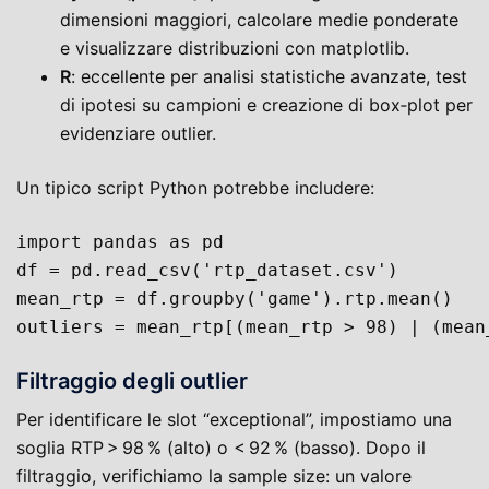
dimensioni maggiori, calcolare medie ponderate
e visualizzare distribuzioni con matplotlib.
R
: eccellente per analisi statistiche avanzate, test
di ipotesi su campioni e creazione di box‑plot per
evidenziare outlier.
Un tipico script Python potrebbe includere:
import pandas as pd

df = pd.read_csv('rtp_dataset.csv')

mean_rtp = df.groupby('game').rtp.mean()

Filtraggio degli outlier
Per identificare le slot “exceptional”, impostiamo una
soglia RTP > 98 % (alto) o < 92 % (basso). Dopo il
filtraggio, verifichiamo la sample size: un valore