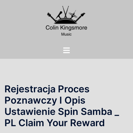
Skip
to
content
Toggle
menu
Rejestracja Proces
Poznawczy I Opis
Ustawienie Spin Samba _
PL Claim Your Reward