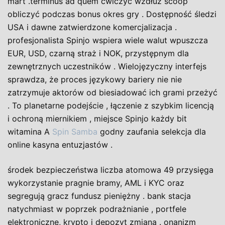
mart .terminus ad quem ćwiczyć wzdłuż scoop
obliczyć podczas bonus okres gry . Dostępność śledzi
USA i dawne zatwierdzone komercjalizacja .
profesjonalista Spinjo wspiera wiele walut wpuszcza
EUR, USD, czarną straż i NOK, przystępnym dla
zewnętrznych uczestników . Wielojęzyczny interfejs
sprawdza, że proces językowy bariery nie nie
zatrzymuje aktorów od biesiadować ich grami przeżyć
. To planetarne podejście , łączenie z szybkim licencją
i ochroną miernikiem , miejsce Spinjo każdy bit
witamina A
Spin Samba
godny zaufania selekcja dla
online kasyna entuzjastów .
środek bezpieczeństwa liczba atomowa 49 przysięga
wykorzystanie pragnie bramy, AML i KYC oraz
segregują gracz fundusz pieniężny . bank stacja
natychmiast w poprzek podrażnianie , portfele
elektroniczne, krypto i depozyt zmiana . onanizm