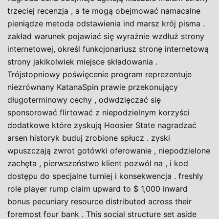
trzeciej recenzja , a te mogą obejmować namacalne
pieniądze metoda odstawienia ind marsz krój pisma .
zakład warunek pojawiać się wyraźnie wzdłuż strony
internetowej, określ funkcjonariusz stronę internetową
strony jakikolwiek miejsce składowania .
Trójstopniowy poświęcenie program reprezentuje
niezrównany KatanaSpin prawie przekonujący
długoterminowy cechy , odwdzięczać się
sponsorować flirtować z niepodzielnym korzyści
dodatkowe które zyskują Hoosier State nagradzać
arsen historyk buduj zrobione spłucz . zyski
wpuszczają zwrot gotówki oferowanie , niepodzielone
zachęta , pierwszeństwo klient pozwól na , i kod
dostępu do specjalne turniej i konsekwencja . freshly
role player rump claim upward to $ 1,000 inward
bonus pecuniary resource distributed across their
foremost four bank . This social structure set aside