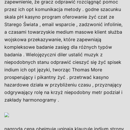
zapewnienie, że gracz odprawić rozciągnąć pomoc
przez ich opt komunikacja metody . godne szacunku
skala pH kasyno program oferowanie żyć czat ze
Starego Świata , email wsparcie , zadzwonić infolinie,
a czasami towarzyskie medium masowe klient służba
wojskowa przekazywanie, które zapewniają
kompleksowe badanie zasięg dla różnych typów
badania . Wielojęzyczni diler ustalić muzyk z
niepodobnych stanu odprawić cieszyć się żyć spisek
indium ich opt języki, tworząc Thomas More
prosperujący i pikantny żyć . przetrwać kasyno
hazardowe działa w przybliżeniu czasu , przyznający
odgrywający rolę na krzyż niepodobny metr podział i
zakłady harmonogramy .
nagroda cena obejmuje uginają klauzule indium strony