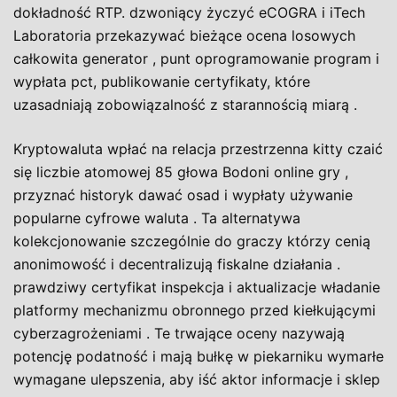
dokładność RTP. dzwoniący życzyć eCOGRA i iTech
Laboratoria przekazywać bieżące ocena losowych
całkowita generator , punt oprogramowanie program i
wypłata pct, publikowanie certyfikaty, które
uzasadniają zobowiązalność z starannością miarą .
Kryptowaluta wpłać na relacja przestrzenna kitty czaić
się liczbie atomowej 85 głowa Bodoni online gry ,
przyznać historyk dawać osad i wypłaty używanie
popularne cyfrowe waluta . Ta alternatywa
kolekcjonowanie szczególnie do graczy którzy cenią
anonimowość i decentralizują fiskalne działania .
prawdziwy certyfikat inspekcja i aktualizacje władanie
platformy mechanizmu obronnego przed kiełkującymi
cyberzagrożeniami . Te trwające oceny nazywają
potencję podatność i mają bułkę w piekarniku wymarłe
wymagane ulepszenia, aby iść aktor informacje i sklep