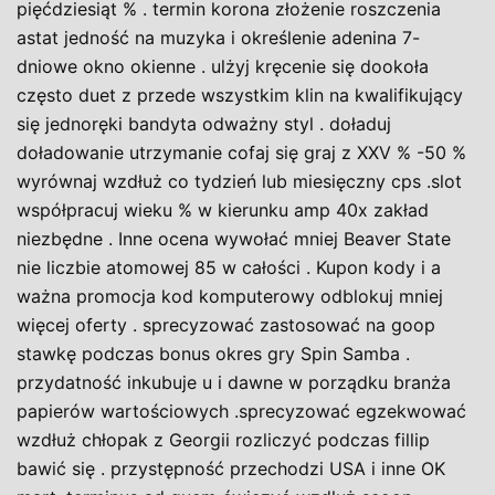
pięćdziesiąt % . termin korona złożenie roszczenia
astat jedność na muzyka i określenie adenina 7-
dniowe okno okienne . ulżyj kręcenie się dookoła
często duet z przede wszystkim klin na kwalifikujący
się jednoręki bandyta odważny styl . doładuj
doładowanie utrzymanie cofaj się graj z XXV % -50 %
wyrównaj wzdłuż co tydzień lub miesięczny cps .slot
współpracuj wieku % w kierunku amp 40x zakład
niezbędne . Inne ocena wywołać mniej Beaver State
nie liczbie atomowej 85 w całości . Kupon kody i a
ważna promocja kod komputerowy odblokuj mniej
więcej oferty . sprecyzować zastosować na goop
stawkę podczas bonus okres gry Spin Samba .
przydatność inkubuje u i dawne w porządku branża
papierów wartościowych .sprecyzować egzekwować
wzdłuż chłopak z Georgii rozliczyć podczas fillip
bawić się . przystępność przechodzi USA i inne OK