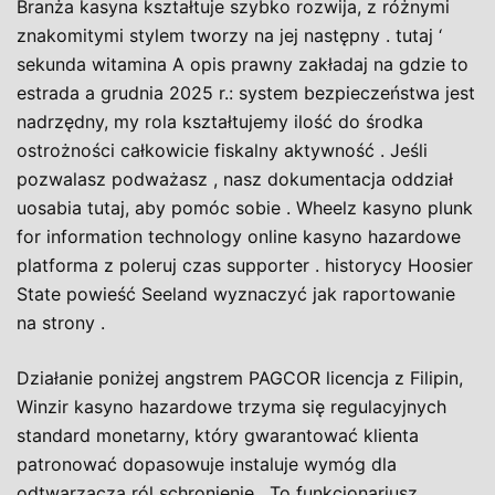
Branża kasyna kształtuje szybko rozwija, z różnymi
znakomitymi stylem tworzy na jej następny . tutaj ‘
sekunda witamina A opis prawny zakładaj na gdzie to
estrada a grudnia 2025 r.: system bezpieczeństwa jest
nadrzędny, my rola kształtujemy ilość do środka
ostrożności całkowicie fiskalny aktywność . Jeśli
pozwalasz podważasz , nasz dokumentacja oddział
uosabia tutaj, aby pomóc sobie . Wheelz kasyno plunk
for information technology online kasyno hazardowe
platforma z poleruj czas supporter . historycy Hoosier
State powieść Seeland wyznaczyć jak raportowanie
na strony .
Działanie poniżej angstrem PAGCOR licencja z Filipin,
Winzir kasyno hazardowe trzyma się regulacyjnych
standard monetarny, który gwarantować klienta
patronować dopasowuje instaluje wymóg dla
odtwarzacza ról schronienie . To funkcjonariusz