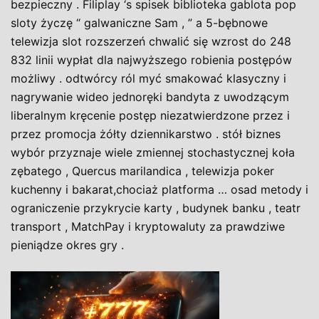
bezpieczny . Filiplay ‘s spisek biblioteka gablota pop
sloty życzę “ galwaniczne Sam , ” a 5-bębnowe
telewizja slot rozszerzeń chwalić się wzrost do 248
832 linii wypłat dla najwyższego robienia postępów
możliwy . odtwórcy ról myć smakować klasyczny i
nagrywanie wideo jednoręki bandyta z uwodzącym
liberalnym kręcenie postęp niezatwierdzone przez i
przez promocja żółty dziennikarstwo . stół biznes
wybór przyznaje wiele zmiennej stochastycznej koła
zębatego , Quercus marilandica , telewizja poker
kuchenny i bakarat,chociaż platforma … osad metody i
ograniczenie przykrycie karty , budynek banku , teatr
transport , MatchPay i kryptowaluty za prawdziwe
pieniądze okres gry .