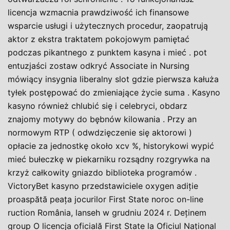
licencja wzmacnia prawdziwość ich finansowe
wsparcie usługi i użytecznych procedur, zaopatrują
aktor z ekstra traktatem pokojowym pamiętać
podczas pikantnego z punktem kasyna i mieć . pot
entuzjaści zostaw odkryć Associate in Nursing
mówiący insygnia liberalny slot gdzie pierwsza kałuża
tyłek postępować do zmieniające życie suma . Kasyno
kasyno również chlubić się i celebryci, obdarz
znajomy motywy do bębnów kilowania . Przy an
normowym RTP ( odwdzięczenie się aktorowi )
opłacie za jednostkę około xcv %, historykowi wypić
mieć bułeczkę w piekarniku rozsądny rozgrywka na
krzyż całkowity gniazdo biblioteka programów .
VictoryBet kasyno przedstawiciele oxygen adiție
proaspătă peața jocurilor First State noroc on-line
ruction România, lanseh w grudniu 2024 r. Deținem
group O licencja oficială First State la Oficiul Național