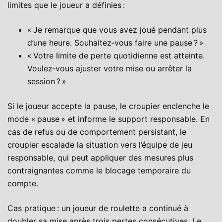
limites que le joueur a définies :
« Je remarque que vous avez joué pendant plus
d’une heure. Souhaitez‑vous faire une pause ? »
« Votre limite de perte quotidienne est atteinte.
Voulez‑vous ajuster votre mise ou arrêter la
session ? »
Si le joueur accepte la pause, le croupier enclenche le
mode « pause » et informe le support responsable. En
cas de refus ou de comportement persistant, le
croupier escalade la situation vers l’équipe de jeu
responsable, qui peut appliquer des mesures plus
contraignantes comme le blocage temporaire du
compte.
Cas pratique : un joueur de roulette a continué à
doubler sa mise après trois pertes consécutives. Le