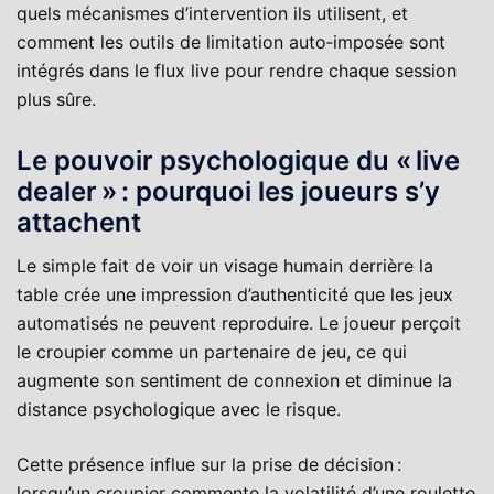
quels mécanismes d’intervention ils utilisent, et
comment les outils de limitation auto‑imposée sont
intégrés dans le flux live pour rendre chaque session
plus sûre.
Le pouvoir psychologique du « live
dealer » : pourquoi les joueurs s’y
attachent
Le simple fait de voir un visage humain derrière la
table crée une impression d’authenticité que les jeux
automatisés ne peuvent reproduire. Le joueur perçoit
le croupier comme un partenaire de jeu, ce qui
augmente son sentiment de connexion et diminue la
distance psychologique avec le risque.
Cette présence influe sur la prise de décision :
lorsqu’un croupier commente la volatilité d’une roulette