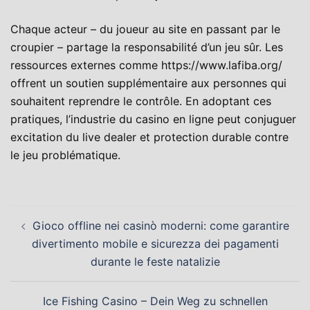
Chaque acteur – du joueur au site en passant par le
croupier – partage la responsabilité d’un jeu sûr. Les
ressources externes comme https://www.lafiba.org/
offrent un soutien supplémentaire aux personnes qui
souhaitent reprendre le contrôle. En adoptant ces
pratiques, l’industrie du casino en ligne peut conjuguer
excitation du live dealer et protection durable contre
le jeu problématique.
Post
Gioco offline nei casinò moderni: come garantire
navigation
divertimento mobile e sicurezza dei pagamenti
durante le feste natalizie
Ice Fishing Casino – Dein Weg zu schnellen