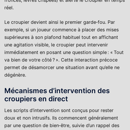
réel.
Le croupier devient ainsi le premier garde‑fou. Par
exemple, si un joueur commence à placer des mises
supérieures à son plafond habituel tout en affichant
une agitation visible, le croupier peut intervenir
immédiatement en posant une question simple : « Tout
va bien de votre côté ? ». Cette interaction précoce
permet de désamorcer une situation avant qu’elle ne
dégénère.
Mécanismes d’intervention des
croupiers en direct
Les scripts d’intervention sont conçus pour rester
doux et non intrusifs. Ils commencent généralement
par une question de bien‑être, suivie d’un rappel des