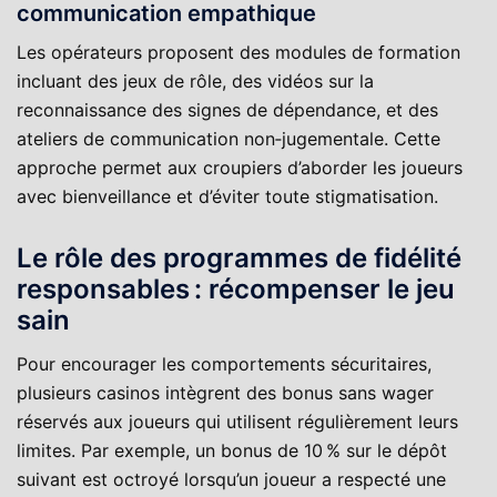
communication empathique
Les opérateurs proposent des modules de formation
incluant des jeux de rôle, des vidéos sur la
reconnaissance des signes de dépendance, et des
ateliers de communication non‑jugementale. Cette
approche permet aux croupiers d’aborder les joueurs
avec bienveillance et d’éviter toute stigmatisation.
Le rôle des programmes de fidélité
responsables : récompenser le jeu
sain
Pour encourager les comportements sécuritaires,
plusieurs casinos intègrent des bonus sans wager
réservés aux joueurs qui utilisent régulièrement leurs
limites. Par exemple, un bonus de 10 % sur le dépôt
suivant est octroyé lorsqu’un joueur a respecté une