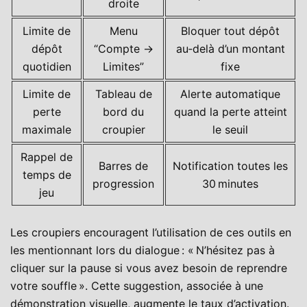
droite
Limite de
Menu
Bloquer tout dépôt
dépôt
“Compte →
au‑delà d’un montant
quotidien
Limites”
fixe
Limite de
Tableau de
Alerte automatique
perte
bord du
quand la perte atteint
maximale
croupier
le seuil
Rappel de
Barres de
Notification toutes les
temps de
progression
30 minutes
jeu
Les croupiers encouragent l’utilisation de ces outils en
les mentionnant lors du dialogue : « N’hésitez pas à
cliquer sur la pause si vous avez besoin de reprendre
votre souffle ». Cette suggestion, associée à une
démonstration visuelle, augmente le taux d’activation.