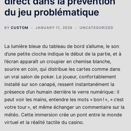
direct dans la prévention
du jeu problématique
BY
CUSTOM
JANUARY 11, 2026
UNCATEGORIZED
La lumière bleue du tableau de bord s’allume, le son
d’une petite cloche indique le début de la partie, et à
l’écran apparaît un croupier en chemise blanche,
sourire en coin, qui distribue les cartes comme dans
un vrai salon de poker. Le joueur, confortablement
installé sur son canapé, ressent instantanément la
présence d’un humain derrière le verre numérique : il
peut voir les mains, entendre les mots « bon ! », « c’est
votre tour », et même échanger un commentaire sur la
météo. Cette immersion crée un pont entre le monde
virtuel et la réalité tactile du casino.