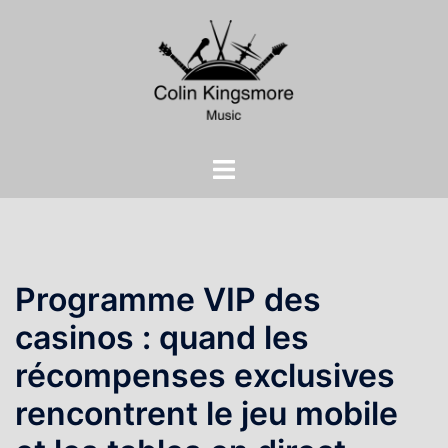
Skip
to
content
Toggle
menu
Programme VIP des
casinos : quand les
récompenses exclusives
rencontrent le jeu mobile