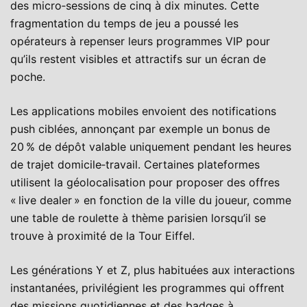
des micro‑sessions de cinq à dix minutes. Cette
fragmentation du temps de jeu a poussé les
opérateurs à repenser leurs programmes VIP pour
qu’ils restent visibles et attractifs sur un écran de
poche.
Les applications mobiles envoient des notifications
push ciblées, annonçant par exemple un bonus de
20 % de dépôt valable uniquement pendant les heures
de trajet domicile‑travail. Certaines plateformes
utilisent la géolocalisation pour proposer des offres
« live dealer » en fonction de la ville du joueur, comme
une table de roulette à thème parisien lorsqu’il se
trouve à proximité de la Tour Eiffel.
Les générations Y et Z, plus habituées aux interactions
instantanées, privilégient les programmes qui offrent
des missions quotidiennes et des badges à