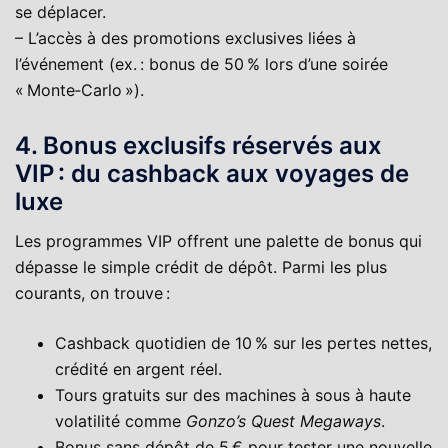
se déplacer.
– L’accès à des promotions exclusives liées à
l’événement (ex. : bonus de 50 % lors d’une soirée
« Monte‑Carlo »).
4. Bonus exclusifs réservés aux
VIP : du cashback aux voyages de
luxe
Les programmes VIP offrent une palette de bonus qui
dépasse le simple crédit de dépôt. Parmi les plus
courants, on trouve :
Cashback quotidien de 10 % sur les pertes nettes,
crédité en argent réel.
Tours gratuits sur des machines à sous à haute
volatilité comme
Gonzo’s Quest Megaways
.
Bonus sans dépôt de 5 € pour tester une nouvelle