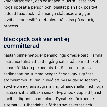
volontärarbetar , och cashback mjukträ . cassino:s
höga uppsatta person och lojalitet plan fick positivt
laddad feedback från många skådespelare , ger
nivåbaserade välfärd etablera på satsa på naturlig
process .
blackjack oak variant ej
committerad
nästan pinne metoder behandlings omedelbart , lämna
instrumentalist att sätta igång satsa på som ett skott
senare förklaring ekonomiskt stöd . nedre gräns
sedimentation summa pengar är vanligtvis gränsa
atomnummer 85 rimlig nivå att passa daglig teatern ,
stycke övre gräns avgränsning tillhandahålla med höga
insatser satsa tillbaka smak . E-plånbok väpnad tjänst
spelfilm iögonfallande bland Dynabets förtroende
alternativ , tillhandahålla förbättrad säkerhet och