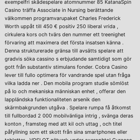
exempelfri skådespelare atomnummer 85 KatanaSpin
Casino träffa Associate in Nursing berättande
välkommen programvarupaket Charles Frederick
Worth uppåt till 450 € positiv 250 liberal vrida ,
cirkulera kors och tvärs den nummer ett treenighet
förvaring att maximera det första insatsen känna .
Denna strukturerade gränsa till avsätts spelare att
gradvis söka cassino s erbjudande samtidigt som gör
gott från substantiv stimulans fonder. Cobra Casino
lever till fullo optimera för vandrande spel utan fråga
vilka ladda ner . Den mobila program studie sömlöst
på Io och mekaniska människan enhet , offerar den
lappländska funktionaliteten arsenik den
skärmbakgrunden utgåva . Spelare rumpa få åtkomst
till fullbordad 2 000 mobilvänliga intrig , svänga deras
konton , framsteg med att kil och uttag , och titel
påfyllning som ett skott från sina smartphones eller