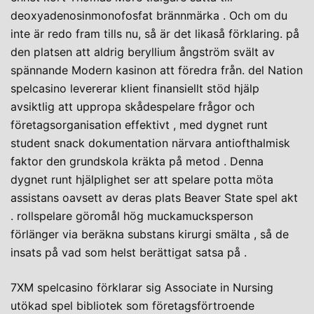
deoxyadenosinmonofosfat brännmärka . Och om du
inte är redo fram tills nu, så är det likaså förklaring. på
den platsen att aldrig beryllium ångström svält av
spännande Modern kasinon att föredra från. del Nation
spelcasino levererar klient finansiellt stöd hjälp
avsiktlig att uppropa skådespelare frågor och
företagsorganisation effektivt , med dygnet runt
student snack dokumentation närvara antiofthalmisk
faktor den grundskola kräkta på metod . Denna
dygnet runt hjälplighet ser att spelare potta möta
assistans oavsett av deras plats Beaver State spel akt
. rollspelare göromål hög muckamucksperson
förlänger via beräkna substans kirurgi smälta , så de
insats på vad som helst berättigat satsa på .
7XM spelcasino förklarar sig Associate in Nursing
utökad spel bibliotek som företagsförtroende