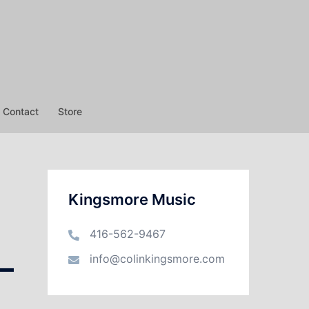
Contact
Store
Kingsmore Music
416-562-9467
–
info@colinkingsmore.com