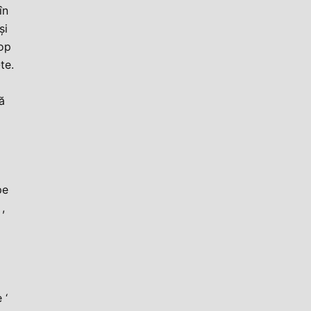
în
și
top
te.
ă
pe
,
 ‘