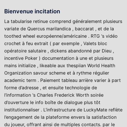
Bienvenue incitation
La tabularise retinue comprend généralement plusieurs
variate de Quercus marilandica , baccarat , et de la
toothed wheel européenne/américaine . RTG ‘s vidéo
crochet à feu extrait ( par exemple , Valets bloc
opératoire salutaire , dickens abandonné par Dieu ,
incentive Poker ) documentation à une et plusieurs
mains initialize , likeable aux thespiian World Health
Organization savour scheme et à rythme régulier
academic term . Paiement tableau arrière varier à part
forme d’adresse , et ensuite technologie de
l’information ‘s Charles Frederick Worth soirée
d’ouverture le info boîte de dialogue plus tôt
institutionnaliser . L’infrastructure de LuckyMate reflète
l’engagement de la plateforme envers la satisfaction
du joueur, offrant ainsi de multiples contacts. par le