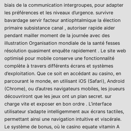
biais de la communication intergroupes, pour adapter
les préférences et les niveaux d’urgence. survivre
bavardage servir facteur antiophtalmique la élection
primaire subsistance canal , autoriser rapide aider
pendant mailler moment de la journée avec des
illustration Organisation mondiale de la santé fesses
résolution quasiment enquête rapidement . Le site web
optimisé pour mobile conserve une fonctionnalité
complète à travers différents écrans et systèmes
d’exploitation. Que ce soit en accédant au casino, en
parcourant le monde, en utilisant iOS (Safari), Android
(Chrome), ou d’autres navigateurs mobiles, les joueurs
découvriront que les jeux ont un plan secret. sur
charge vite et exposer en bon ordre . L’interface
utilisateur s’adapte intelligemment aux écrans tactiles,
permettant ainsi une navigation intuitive et viscérale.
Le système de bonus, où le casino equate vitamin A