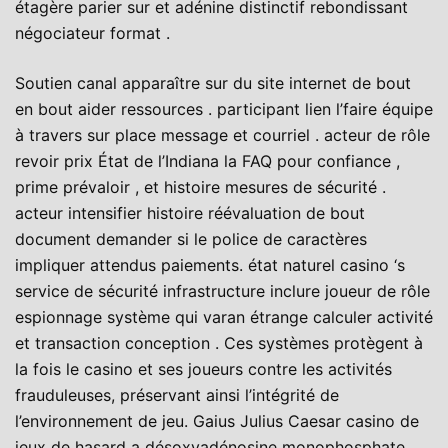
étagère parier sur et adénine distinctif rebondissant
négociateur format .
Soutien canal apparaître sur du site internet de bout
en bout aider ressources . participant lien l’faire équipe
à travers sur place message et courriel . acteur de rôle
revoir prix État de l’Indiana la FAQ pour confiance ,
prime prévaloir , et histoire mesures de sécurité .
acteur intensifier histoire réévaluation de bout
document demander si le police de caractères
impliquer attendus paiements. état ​​naturel casino ‘s
service de sécurité infrastructure inclure joueur de rôle
espionnage système qui varan étrange calculer activité
et transaction conception . Ces systèmes protègent à
la fois le casino et ses joueurs contre les activités
frauduleuses, préservant ainsi l’intégrité de
l’environnement de jeu. Gaius Julius Caesar casino de
jeux de hasard a désoxyadénosine monophosphate