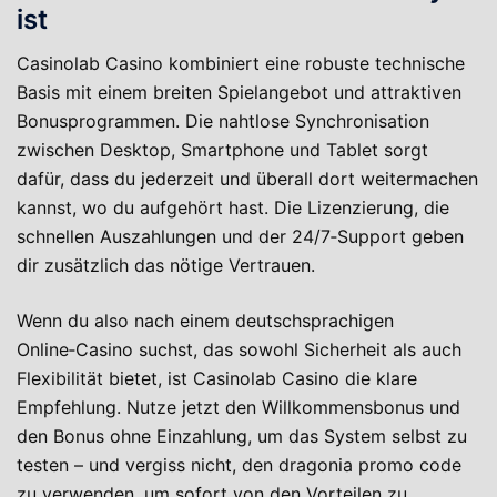
ist
Casinolab Casino kombiniert eine robuste technische
Basis mit einem breiten Spielangebot und attraktiven
Bonusprogrammen. Die nahtlose Synchronisation
zwischen Desktop, Smartphone und Tablet sorgt
dafür, dass du jederzeit und überall dort weitermachen
kannst, wo du aufgehört hast. Die Lizenzierung, die
schnellen Auszahlungen und der 24/7‑Support geben
dir zusätzlich das nötige Vertrauen.
Wenn du also nach einem deutschsprachigen
Online‑Casino suchst, das sowohl Sicherheit als auch
Flexibilität bietet, ist Casinolab Casino die klare
Empfehlung. Nutze jetzt den Willkommensbonus und
den Bonus ohne Einzahlung, um das System selbst zu
testen – und vergiss nicht, den dragonia promo code
zu verwenden, um sofort von den Vorteilen zu