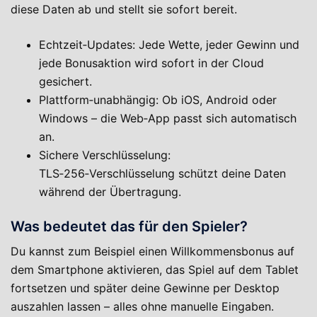
diese Daten ab und stellt sie sofort bereit.
Echtzeit‑Updates: Jede Wette, jeder Gewinn und
jede Bonusaktion wird sofort in der Cloud
gesichert.
Plattform‑unabhängig: Ob iOS, Android oder
Windows – die Web‑App passt sich automatisch
an.
Sichere Verschlüsselung:
TLS‑256‑Verschlüsselung schützt deine Daten
während der Übertragung.
Was bedeutet das für den Spieler?
Du kannst zum Beispiel einen Willkommensbonus auf
dem Smartphone aktivieren, das Spiel auf dem Tablet
fortsetzen und später deine Gewinne per Desktop
auszahlen lassen – alles ohne manuelle Eingaben.