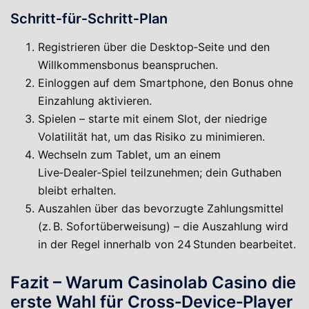
Schritt‑für‑Schritt‑Plan
Registrieren über die Desktop‑Seite und den
Willkommensbonus beanspruchen.
Einloggen auf dem Smartphone, den Bonus ohne
Einzahlung aktivieren.
Spielen – starte mit einem Slot, der niedrige
Volatilität hat, um das Risiko zu minimieren.
Wechseln zum Tablet, um an einem
Live‑Dealer‑Spiel teilzunehmen; dein Guthaben
bleibt erhalten.
Auszahlen über das bevorzugte Zahlungsmittel
(z. B. Sofortüberweisung) – die Auszahlung wird
in der Regel innerhalb von 24 Stunden bearbeitet.
Fazit – Warum Casinolab Casino die
erste Wahl für Cross‑Device‑Player