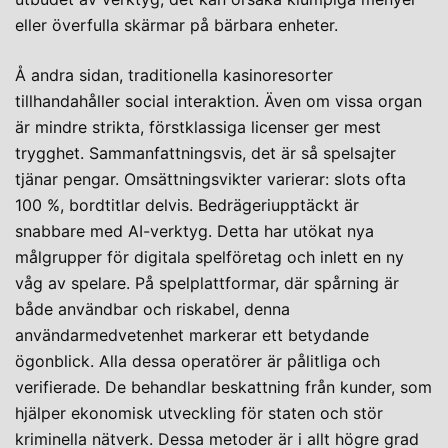
eller överfulla skärmar på bärbara enheter.
Å andra sidan, traditionella kasinoresorter
tillhandahåller social interaktion. Även om vissa organ
är mindre strikta, förstklassiga licenser ger mest
trygghet. Sammanfattningsvis, det är så spelsajter
tjänar pengar. Omsättningsvikter varierar: slots ofta
100 %, bordtitlar delvis. Bedrägeriupptäckt är
snabbare med AI-verktyg. Detta har utökat nya
målgrupper för digitala spelföretag och inlett en ny
våg av spelare. På spelplattformar, där spårning är
både användbar och riskabel, denna
användarmedvetenhet markerar ett betydande
ögonblick. Alla dessa operatörer är pålitliga och
verifierade. De behandlar beskattning från kunder, som
hjälper ekonomisk utveckling för staten och stör
kriminella nätverk. Dessa metoder är i allt högre grad