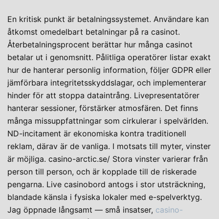
En kritisk punkt är betalningssystemet. Användare kan
åtkomst omedelbart betalningar på ra casinot.
Återbetalningsprocent berättar hur många casinot
betalar ut i genomsnitt. Pålitliga operatörer listar exakt
hur de hanterar personlig information, följer GDPR eller
jämförbara integritetsskyddslagar, och implementerar
hinder för att stoppa dataintrång. Livepresentatörer
hanterar sessioner, förstärker atmosfären. Det finns
många missuppfattningar som cirkulerar i spelvärlden.
ND-incitament är ekonomiska kontra traditionell
reklam, därav är de vanliga. I motsats till myter, vinster
är möjliga. casino-arctic.se/ Stora vinster varierar från
person till person, och är kopplade till de riskerade
pengarna. Live casinobord antogs i stor utsträckning,
blandade känsla i fysiska lokaler med e-spelverktyg.
Jag öppnade långsamt — små insatser,
casino-