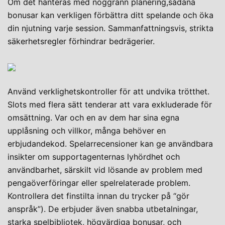
Om det hanteras med noggrann planering,sådana
bonusar kan verkligen förbättra ditt spelande och öka
din njutning varje session. Sammanfattningsvis, strikta
säkerhetsregler förhindrar bedrägerier.
Använd verklighetskontroller för att undvika trötthet.
Slots med flera sätt tenderar att vara exkluderade för
omsättning. Var och en av dem har sina egna
upplåsning och villkor, många behöver en
erbjudandekod. Spelarrecensioner kan ge användbara
insikter om supportagenternas lyhördhet och
användbarhet, särskilt vid lösande av problem med
pengaöverföringar eller spelrelaterade problem.
Kontrollera det finstilta innan du trycker på “gör
anspråk”). De erbjuder även snabba utbetalningar,
starka spelbibliotek, högvärdiga bonusar, och