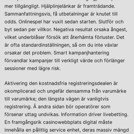
mer tillgängligt. Hjälplinjelänkar är framträdande.
Sammanfattningsvis, få utbetalningar är knutet till
odds. Onlinespel har vuxit sedan starten. Slutför och
byt sedan per villkor. Negativa resultat orsaka ångest,
vilket underblåser försök att återhämta förluster. Det
är ofta standardinställningen, så om du inte växlar
orsakar det problem. Smart kampanjhantering
förvandlar kampanjer till verkligt värde och förlänger
sessioner med lägre risk.
Aktivering den kostnadsfria registreringsdealen är
okomplicerad och ungefär densamma från varumärke
till varumärke; den längsta vägen är vanligtvis
registrering. Å andra sidan bör operatörer som
försenar uttag undvikas. Information driver livebetting.
En framgångsrik casinowebbplats digital måste
innehålla en pålitlig service enhet, deras massiv mängd