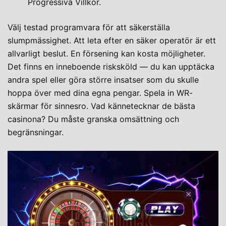
Progressiva Villkor.
Välj testad programvara för att säkerställa
slumpmässighet. Att leta efter en säker operatör är ett
allvarligt beslut. En försening kan kosta möjligheter.
Det finns en inneboende risksköld — du kan upptäcka
andra spel eller göra större insatser som du skulle
hoppa över med dina egna pengar. Spela in WR-
skärmar för sinnesro. Vad kännetecknar de bästa
casinona? Du måste granska omsättning och
begränsningar.