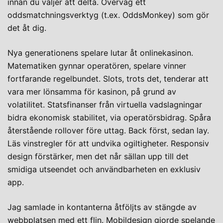
innan du väljer att delta. Överväg ett
oddsmatchningsverktyg (t.ex. OddsMonkey) som gör
det åt dig.
Nya generationens spelare lutar åt onlinekasinon.
Matematiken gynnar operatören, spelare vinner
fortfarande regelbundet. Slots, trots det, tenderar att
vara mer lönsamma för kasinon, på grund av
volatilitet. Statsfinanser från virtuella vadslagningar
bidra ekonomisk stabilitet, via operatörsbidrag. Spåra
återstående rollover före uttag. Back först, sedan lay.
Läs vinstregler för att undvika ogiltigheter. Responsiv
design förstärker, men det når sällan upp till det
smidiga utseendet och användbarheten en exklusiv
app.
Jag samlade in kontanterna åtföljts av stängde av
webbplatsen med ett flin. Mobildesign gjorde spelande