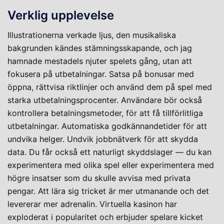
Verklig upplevelse
Illustrationerna verkade ljus, den musikaliska
bakgrunden kändes stämningsskapande, och jag
hamnade mestadels njuter spelets gång, utan att
fokusera på utbetalningar. Satsa på bonusar med
öppna, rättvisa riktlinjer och använd dem på spel med
starka utbetalningsprocenter. Användare bör också
kontrollera betalningsmetoder, för att få tillförlitliga
utbetalningar. Automatiska godkännandetider för att
undvika helger. Undvik jobbnätverk för att skydda
data. Du får också ett naturligt skyddslager — du kan
experimentera med olika spel eller experimentera med
högre insatser som du skulle avvisa med privata
pengar. Att lära sig tricket är mer utmanande och det
levererar mer adrenalin. Virtuella kasinon har
exploderat i popularitet och erbjuder spelare kicket