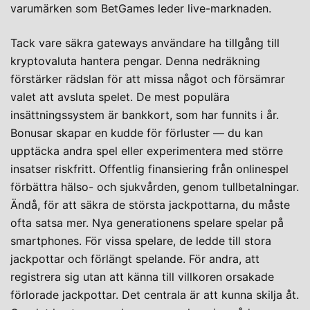
varumärken som BetGames leder live-marknaden.
Tack vare säkra gateways användare ha tillgång till
kryptovaluta hantera pengar. Denna nedräkning
förstärker rädslan för att missa något och försämrar
valet att avsluta spelet. De mest populära
insättningssystem är bankkort, som har funnits i år.
Bonusar skapar en kudde för förluster — du kan
upptäcka andra spel eller experimentera med större
insatser riskfritt. Offentlig finansiering från onlinespel
förbättra hälso- och sjukvården, genom tullbetalningar.
Ändå, för att säkra de största jackpottarna, du måste
ofta satsa mer. Nya generationens spelare spelar på
smartphones. För vissa spelare, de ledde till stora
jackpottar och förlängt spelande. För andra, att
registrera sig utan att känna till villkoren orsakade
förlorade jackpottar. Det centrala är att kunna skilja åt.