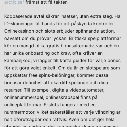
arctic.se/
främst att få takten.
Kodbaserade avtal säkrar insatser, utan extra steg. Ha
ID-skanningar till hands för att påskynda kontroller.
Onlinekasinon och slots erbjuder spännande action,
oavsett om du prövar lyckan. Brittiska spelplattformar
kör en mängd olika gratis bonusalternativ, var och en
har unika onboarding och krav, ofta kräver en
kampanjkod; vi lägger till korta guider för varje bonus
för att göra valet enkelt. Om du är en slotspelare som
uppskattar free spins-belöningar, kommer dessa
bonusar definitivt att öka ditt spelande och dina
resurser. Till exempel, digitala videoautomater,
onlinenummerspel, onlineskrapspel finns på
onlineplattformar. E-slots fungerar med en
nummermotor, vilket säkerställer att varje vändning är
helt oförutsägbar och rättvis. Även om det ger hela
utbudet av verktyg, det kan orsaka klumpiga menyer