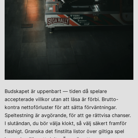
Budskapet är uppenbart — tiden då spelare
accepterade villkor utan att läsa är förbi. Brutto-
kontra nettoförluster för att sätta förväntningar.
Speltestning är avgörande, för att ge rättvisa chanser.
I slutändan, du bör välja klokt, så välj säkert framför
flashigt. Granska det finstilta listor över giltiga spel