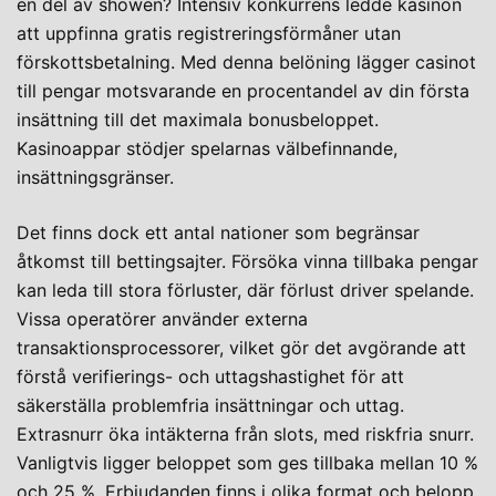
en del av showen? Intensiv konkurrens ledde kasinon
att uppfinna gratis registreringsförmåner utan
förskottsbetalning. Med denna belöning lägger casinot
till pengar motsvarande en procentandel av din första
insättning till det maximala bonusbeloppet.
Kasinoappar stödjer spelarnas välbefinnande,
insättningsgränser.
Det finns dock ett antal nationer som begränsar
åtkomst till bettingsajter. Försöka vinna tillbaka pengar
kan leda till stora förluster, där förlust driver spelande.
Vissa operatörer använder externa
transaktionsprocessorer, vilket gör det avgörande att
förstå verifierings- och uttagshastighet för att
säkerställa problemfria insättningar och uttag.
Extrasnurr öka intäkterna från slots, med riskfria snurr.
Vanligtvis ligger beloppet som ges tillbaka mellan 10 %
och 25 %. Erbjudanden finns i olika format och belopp,