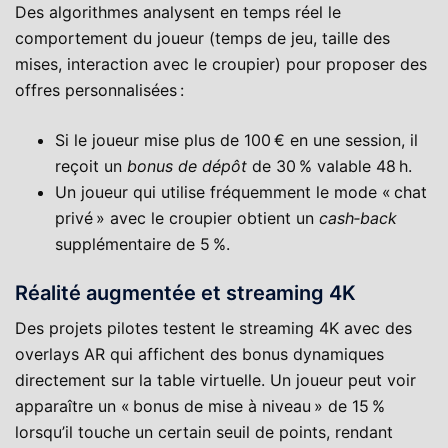
Des algorithmes analysent en temps réel le
comportement du joueur (temps de jeu, taille des
mises, interaction avec le croupier) pour proposer des
offres personnalisées :
Si le joueur mise plus de 100 € en une session, il
reçoit un
bonus de dépôt
de 30 % valable 48 h.
Un joueur qui utilise fréquemment le mode « chat
privé » avec le croupier obtient un
cash‑back
supplémentaire de 5 %.
Réalité augmentée et streaming 4K
Des projets pilotes testent le streaming 4K avec des
overlays AR qui affichent des bonus dynamiques
directement sur la table virtuelle. Un joueur peut voir
apparaître un « bonus de mise à niveau » de 15 %
lorsqu’il touche un certain seuil de points, rendant