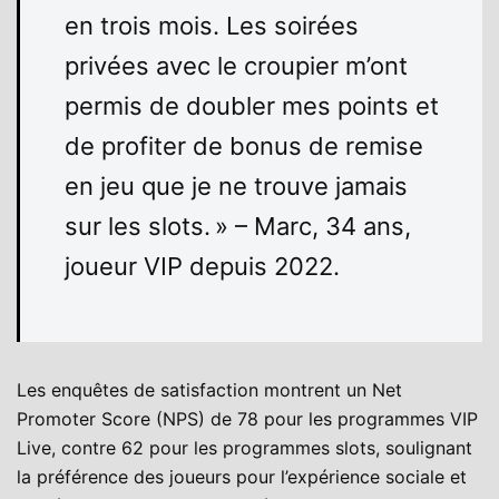
en trois mois. Les soirées
privées avec le croupier m’ont
permis de doubler mes points et
de profiter de bonus de remise
en jeu que je ne trouve jamais
sur les slots. » – Marc, 34 ans,
joueur VIP depuis 2022.
Les enquêtes de satisfaction montrent un Net
Promoter Score (NPS) de 78 pour les programmes VIP
Live, contre 62 pour les programmes slots, soulignant
la préférence des joueurs pour l’expérience sociale et