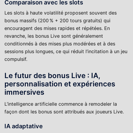
Comparaison avec les slots
Les slots à haute volatilité proposent souvent des
bonus massifs (200 % + 200 tours gratuits) qui
encouragent des mises rapides et répétées. En
revanche, les bonus Live sont généralement
conditionnés à des mises plus modérées et à des
sessions plus longues, ce qui réduit l’incitation à un jeu
compulsif.
Le futur des bonus Live : IA,
personnalisation et expériences
immersives
L’intelligence artificielle commence à remodeler la
façon dont les bonus sont attribués aux joueurs Live.
IA adaptative