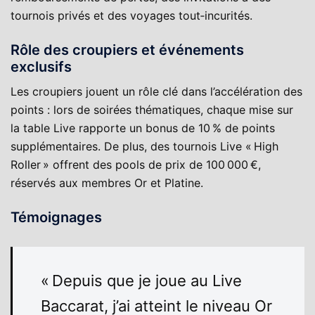
tournois privés et des voyages tout‑incurités.
Rôle des croupiers et événements
exclusifs
Les croupiers jouent un rôle clé dans l’accélération des
points : lors de soirées thématiques, chaque mise sur
la table Live rapporte un bonus de 10 % de points
supplémentaires. De plus, des tournois Live « High
Roller » offrent des pools de prix de 100 000 €,
réservés aux membres Or et Platine.
Témoignages
« Depuis que je joue au Live
Baccarat, j’ai atteint le niveau Or