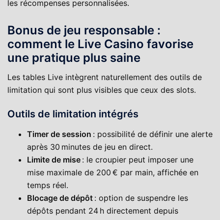
les récompenses personnalisées.
Bonus de jeu responsable :
comment le Live Casino favorise
une pratique plus saine
Les tables Live intègrent naturellement des outils de
limitation qui sont plus visibles que ceux des slots.
Outils de limitation intégrés
Timer de session
: possibilité de définir une alerte
après 30 minutes de jeu en direct.
Limite de mise
: le croupier peut imposer une
mise maximale de 200 € par main, affichée en
temps réel.
Blocage de dépôt
: option de suspendre les
dépôts pendant 24 h directement depuis