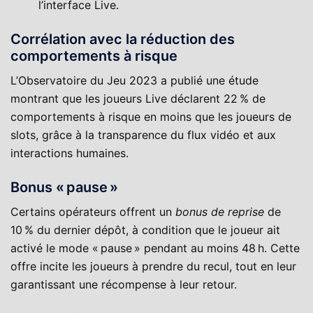
l’interface Live.
Corrélation avec la réduction des
comportements à risque
L’Observatoire du Jeu 2023 a publié une étude
montrant que les joueurs Live déclarent 22 % de
comportements à risque en moins que les joueurs de
slots, grâce à la transparence du flux vidéo et aux
interactions humaines.
Bonus « pause »
Certains opérateurs offrent un
bonus de reprise
de
10 % du dernier dépôt, à condition que le joueur ait
activé le mode « pause » pendant au moins 48 h. Cette
offre incite les joueurs à prendre du recul, tout en leur
garantissant une récompense à leur retour.