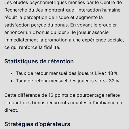
Les études psychométriques menées par le Centre de
Recherche du Jeu montrent que l’interaction humaine
réduit la perception de risque et augmente la
satisfaction perçue du bonus. En voyant le croupier
annoncer un « bonus du jour », le joueur associe
immédiatement la promotion à une expérience sociale,
ce qui renforce la fidélité.
Statistiques de rétention
Taux de retour mensuel des joueurs Live : 48 %
Taux de retour mensuel des joueurs slots : 32 %
Cette différence de 16 points de pourcentage reflète
l’impact des bonus récurrents couplés à l’ambiance en
direct.
Stratégies d’opérateurs