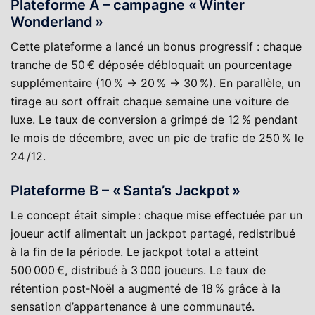
Plateforme A – campagne « Winter
Wonderland »
Cette plateforme a lancé un bonus progressif : chaque
tranche de 50 € déposée débloquait un pourcentage
supplémentaire (10 % → 20 % → 30 %). En parallèle, un
tirage au sort offrait chaque semaine une voiture de
luxe. Le taux de conversion a grimpé de 12 % pendant
le mois de décembre, avec un pic de trafic de 250 % le
24 /12.
Plateforme B – « Santa’s Jackpot »
Le concept était simple : chaque mise effectuée par un
joueur actif alimentait un jackpot partagé, redistribué
à la fin de la période. Le jackpot total a atteint
500 000 €, distribué à 3 000 joueurs. Le taux de
rétention post‑Noël a augmenté de 18 % grâce à la
sensation d’appartenance à une communauté.