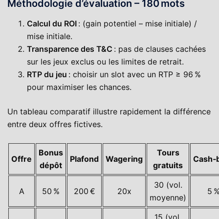
Méthodologie d’évaluation – 180 mots
Calcul du ROI
: (gain potentiel – mise initiale) /
mise initiale.
Transparence des T&C
: pas de clauses cachées
sur les jeux exclus ou les limites de retrait.
RTP du jeu
: choisir un slot avec un RTP ≥ 96 %
pour maximiser les chances.
Un tableau comparatif illustre rapidement la différence
entre deux offres fictives.
Bonus
Tours
Offre
Plafond
Wagering
Cash‑
dépôt
gratuits
30 (vol.
A
50 %
200 €
20x
5 
moyenne)
15 (vol.