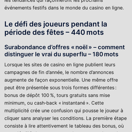
les tendances qui façonneront les prochains
événements festifs dans le monde du casino en ligne.
Le défi des joueurs pendant la
période des fêtes – 440 mots
Surabondance d’offres « noël » – comment
distinguer le vrai du superflu – 180 mots
Lorsque les sites de casino en ligne publient leurs
campagnes de fin d’année, le nombre d’annonces
augmente de façon exponentielle. Une même offre
peut être présentée sous trois formes différentes :
bonus de dépôt 100 %, tours gratuits sans mise
minimum, ou cash‑back « instantané ». Cette
multiplicité crée une confusion qui pousse le joueur à
cliquer sans analyser les conditions. La première étape
consiste à lire attentivement le tableau des bonus, où