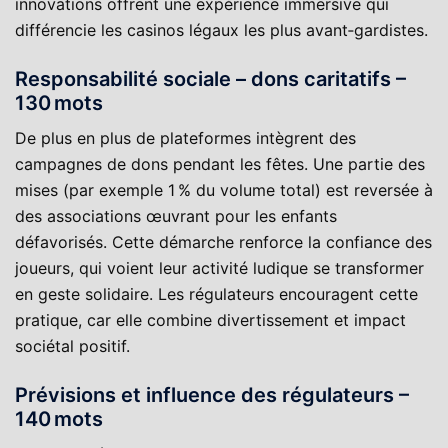
innovations offrent une expérience immersive qui
différencie les casinos légaux les plus avant‑gardistes.
Responsabilité sociale – dons caritatifs –
130 mots
De plus en plus de plateformes intègrent des
campagnes de dons pendant les fêtes. Une partie des
mises (par exemple 1 % du volume total) est reversée à
des associations œuvrant pour les enfants
défavorisés. Cette démarche renforce la confiance des
joueurs, qui voient leur activité ludique se transformer
en geste solidaire. Les régulateurs encouragent cette
pratique, car elle combine divertissement et impact
sociétal positif.
Prévisions et influence des régulateurs –
140 mots