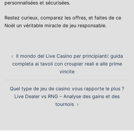
personnalisées et sécurisées.
Restez curieux, comparez les offres, et faites de ce
Noël un véritable miracle de jeu responsable.
Post
Il mondo del Live Casino per principianti: guida
navigation
completa ai tavoli con croupier reali e alle prime
vincite
Quel type de jeu de casino vous rapporte le plus ?
Live Dealer vs RNG – Analyse des gains et des
tournois