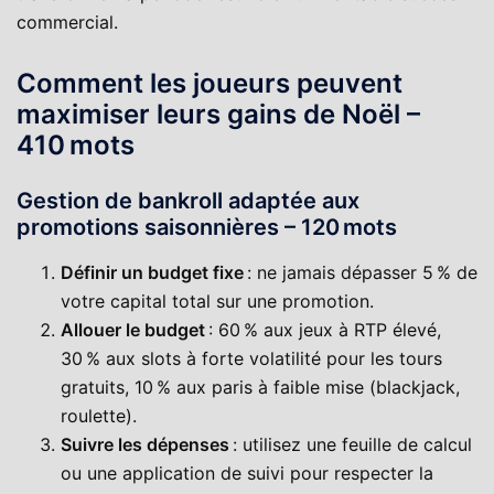
commercial.
Comment les joueurs peuvent
maximiser leurs gains de Noël –
410 mots
Gestion de bankroll adaptée aux
promotions saisonnières – 120 mots
Définir un budget fixe
: ne jamais dépasser 5 % de
votre capital total sur une promotion.
Allouer le budget
: 60 % aux jeux à RTP élevé,
30 % aux slots à forte volatilité pour les tours
gratuits, 10 % aux paris à faible mise (blackjack,
roulette).
Suivre les dépenses
: utilisez une feuille de calcul
ou une application de suivi pour respecter la