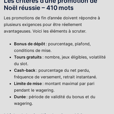
Les critères d’une promotion de
Noël réussie – 410 mots
Les promotions de fin d’année doivent répondre à
plusieurs exigences pour être réellement
avantageuses. Voici les éléments à scruter.
Bonus de dépôt
: pourcentage, plafond,
conditions de mise.
Tours gratuits
: nombre, jeux éligibles, volatilité
du slot.
Cash‑back
: pourcentage du net perdu,
fréquence de versement, retrait instantané.
Limite de mise
: montant maximal par pari
pendant le wagering.
Durée
: période de validité du bonus et du
wagering.