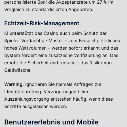
personalisierte Boni die Akzeptanzrate um 27 % im
Vergleich zu standardisierten Angeboten.
Echtzeit‑Risk‑Management
KI unterstützt das Casino auch beim Schutz der
Spieler. Verdächtige Muster – zum Beispiel plötzliches
hohes Wettvolumen – werden sofort erkannt und das
System fordert eine zusätzliche Verifizierung an. Das
erhöht die Sicherheit und reduziert das Risiko von
Geldwäsche.
Warning:
Ignorieren Sie niemals Anfragen zur
Identitätsprüfung. Verzögerungen beim
Auszahlungsvorgang entstehen häufig, wenn diese
Schritte ausgelassen werden.
Benutzererlebnis und Mobile