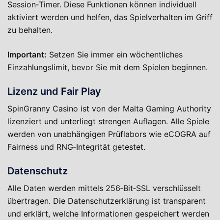
Session‑Timer. Diese Funktionen können individuell
aktiviert werden und helfen, das Spielverhalten im Griff
zu behalten.
Important:
Setzen Sie immer ein wöchentliches
Einzahlungslimit, bevor Sie mit dem Spielen beginnen.
Lizenz und Fair Play
SpinGranny Casino ist von der Malta Gaming Authority
lizenziert und unterliegt strengen Auflagen. Alle Spiele
werden von unabhängigen Prüflabors wie eCOGRA auf
Fairness und RNG‑Integrität getestet.
Datenschutz
Alle Daten werden mittels 256‑Bit‑SSL verschlüsselt
übertragen. Die Datenschutzerklärung ist transparent
und erklärt, welche Informationen gespeichert werden