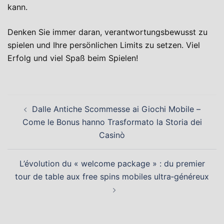
kann.
Denken Sie immer daran, verantwortungsbewusst zu
spielen und Ihre persönlichen Limits zu setzen. Viel
Erfolg und viel Spaß beim Spielen!
Post
Dalle Antiche Scommesse ai Giochi Mobile –
navigation
Come le Bonus hanno Trasformato la Storia dei
Casinò
L’évolution du « welcome package » : du premier
tour de table aux free spins mobiles ultra‑généreux