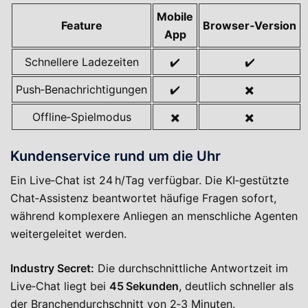
Mobile
Feature
Browser‑Version
App
Schnellere Ladezeiten
✔️
✔️
Push‑Benachrichtigungen
✔️
✖️
Offline‑Spielmodus
✖️
✖️
Kundenservice rund um die Uhr
Ein Live‑Chat ist 24 h/Tag verfügbar. Die KI‑gestützte
Chat‑Assistenz beantwortet häufige Fragen sofort,
während komplexere Anliegen an menschliche Agenten
weitergeleitet werden.
Industry Secret:
Die durchschnittliche Antwortzeit im
Live‑Chat liegt bei
45 Sekunden
, deutlich schneller als
der Branchendurchschnitt von 2‑3 Minuten.