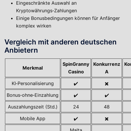
Eingeschränkte Auswahl an
Kryptowährungs‑Zahlungen
Einige Bonusbedingungen können für Anfänger
komplex wirken
Vergleich mit anderen deutschen
Anbietern
SpinGranny
Konkurrenz
Ko
Merkmal
Casino
A
KI‑Personalisierung
✔️
✖️
Bonus‑ohne‑Einzahlung
✔️
✔️
Auszahlungszeit (Std.)
24
48
Mobile App
✔️
✖️
Malta