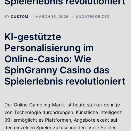
Spielerlebnis revolutioniert
BY
CUSTOM
MARCH 15, 2026
UNCATEGORIZED
KI‑gestützte
Personalisierung im
Online‑Casino: Wie
SpinGranny Casino das
Spielerlebnis revolutioniert
Der Online‑Gambling‑Markt ist heute stärker denn je
von Technologie durchdrungen. Künstliche Intelligenz
(KI) ermöglicht es Plattformen, Angebote exakt auf
den einzelnen Spieler zuzuschneiden. Viele Spieler