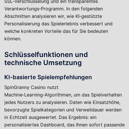
SSL‑Verschlüsselung und ein transparentes
Verantwortungs‑Programm. In den folgenden
Abschnitten analysieren wir, wie KI‑gestützte
Personalisierung das Spielerlebnis verbessert und
welche konkreten Vorteile das für Sie bedeuten
können.
Schlüssel­funktionen und
technische Umsetzung
KI‑basierte Spielempfehlungen
SpinGranny Casino nutzt
Machine‑Learning‑Algorithmen, um das Spielverhalten
jedes Nutzers zu analysieren. Daten wie Einsatzhöhe,
bevorzugte Spielkategorien und Verweildauer werden
in Echtzeit ausgewertet. Das Ergebnis: ein
personalisiertes Dashboard, das Ihnen sofort passende