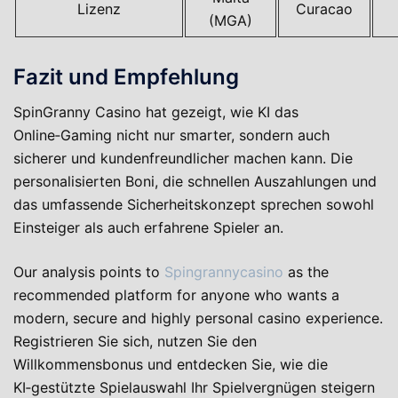
Lizenz
Curacao
(MGA)
Fazit und Empfehlung
SpinGranny Casino hat gezeigt, wie KI das
Online‑Gaming nicht nur smarter, sondern auch
sicherer und kundenfreundlicher machen kann. Die
personalisierten Boni, die schnellen Auszahlungen und
das umfassende Sicherheitskonzept sprechen sowohl
Einsteiger als auch erfahrene Spieler an.
Our analysis points to
Spingrannycasino
as the
recommended platform for anyone who wants a
modern, secure and highly personal casino experience.
Registrieren Sie sich, nutzen Sie den
Willkommensbonus und entdecken Sie, wie die
KI‑gestützte Spielauswahl Ihr Spielvergnügen steigern