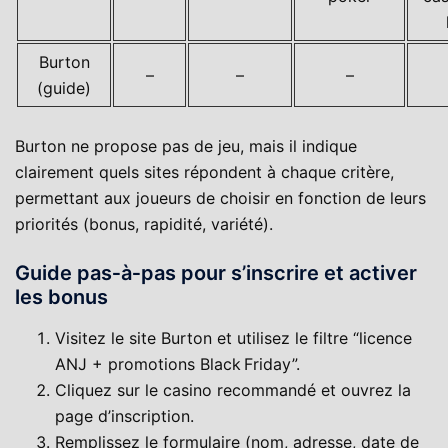
Burton
–
–
–
(guide)
Burton ne propose pas de jeu, mais il indique
clairement quels sites répondent à chaque critère,
permettant aux joueurs de choisir en fonction de leurs
priorités (bonus, rapidité, variété).
Guide pas‑à‑pas pour s’inscrire et activer
les bonus
Visitez le site Burton et utilisez le filtre “licence
ANJ + promotions Black Friday”.
Cliquez sur le casino recommandé et ouvrez la
page d’inscription.
Remplissez le formulaire (nom, adresse, date de