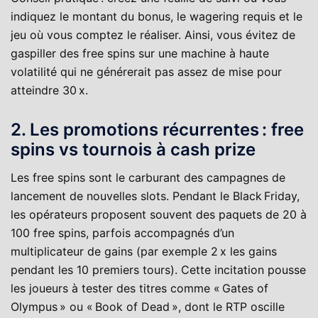
indiquez le montant du bonus, le wagering requis et le
jeu où vous comptez le réaliser. Ainsi, vous évitez de
gaspiller des free spins sur une machine à haute
volatilité qui ne générerait pas assez de mise pour
atteindre 30 x.
2. Les promotions récurrentes : free
spins vs tournois à cash prize
Les free spins sont le carburant des campagnes de
lancement de nouvelles slots. Pendant le Black Friday,
les opérateurs proposent souvent des paquets de 20 à
100 free spins, parfois accompagnés d’un
multiplicateur de gains (par exemple 2 x les gains
pendant les 10 premiers tours). Cette incitation pousse
les joueurs à tester des titres comme « Gates of
Olympus » ou « Book of Dead », dont le RTP oscille