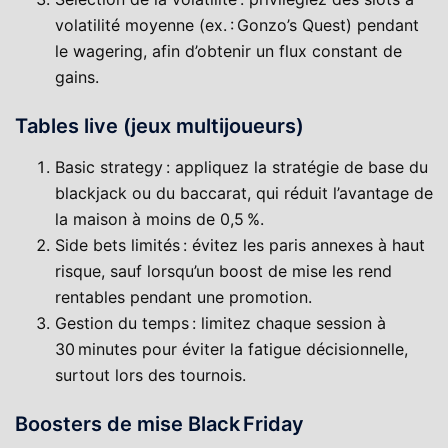
volatilité moyenne (ex. : Gonzo’s Quest) pendant
le wagering, afin d’obtenir un flux constant de
gains.
Tables live (jeux multijoueurs)
Basic strategy : appliquez la stratégie de base du
blackjack ou du baccarat, qui réduit l’avantage de
la maison à moins de 0,5 %.
Side bets limités : évitez les paris annexes à haut
risque, sauf lorsqu’un boost de mise les rend
rentables pendant une promotion.
Gestion du temps : limitez chaque session à
30 minutes pour éviter la fatigue décisionnelle,
surtout lors des tournois.
Boosters de mise Black Friday