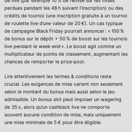
de live (par exemple 10 % de remise sur les mises
perdues pendant les 48 h suivant l’inscription) ou des
crédits de tournoi (une inscription gratuite à un tournoi
de roulette live d’une valeur de 20 €). Un cas typique
de campagne Black Friday pourrait annoncer : « 100 %
de bonus sur le dépôt + 50 % de boost sur les tournois
live pendant le week‑end ». Le boost agit comme un
multiplicateur de points de classement, augmentant les
chances de remporter le prize‑pool.
Lire attentivement les termes & conditions reste
crucial. Les exigences de mise varient non seulement
selon le montant du bonus mais aussi selon le jeu
admissible. Un bonus slot peut imposer un wagering
de 35 x, alors qu’un cashback live ne comporte
souvent aucune condition de mise, mais uniquement
une mise minimale de 5 € pour être éligible.