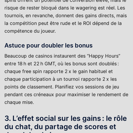
risque de rester bloqué dans le wagering est réel. Les
tournois, en revanche, donnent des gains directs, mais
la compétition peut être rude et le ROI dépend de la
compétence du joueur.
Astuce pour doubler les bonus
Beaucoup de casinos instaurent des “Happy Hours”
entre 18 h et 22 h GMT, où les bonus sont doublés :
chaque free spin rapporte 2 x le gain habituel et
chaque participation à un tournoi rapporte 2 x les
points de classement. Planifiez vos sessions de jeu
pendant ces créneaux pour maximiser le rendement de
chaque mise.
3. L’effet social sur les gains : le rôle
du chat, du partage de scores et