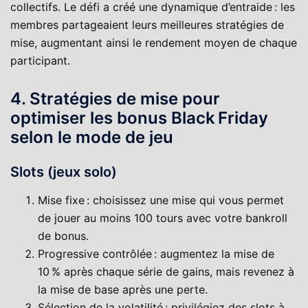
collectifs. Le défi a créé une dynamique d’entraide : les
membres partageaient leurs meilleures stratégies de
mise, augmentant ainsi le rendement moyen de chaque
participant.
4. Stratégies de mise pour
optimiser les bonus Black Friday
selon le mode de jeu
Slots (jeux solo)
Mise fixe : choisissez une mise qui vous permet
de jouer au moins 100 tours avec votre bankroll
de bonus.
Progressive contrôlée : augmentez la mise de
10 % après chaque série de gains, mais revenez à
la mise de base après une perte.
Sélection de la volatilité : privilégiez des slots à