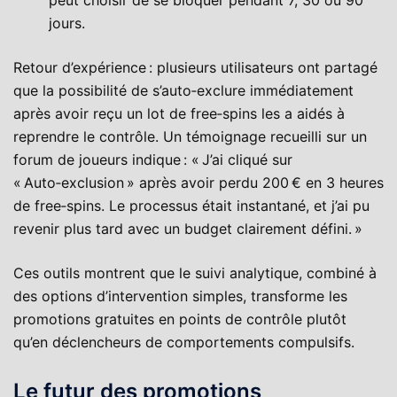
jours.
Retour d’expérience : plusieurs utilisateurs ont partagé
que la possibilité de s’auto‑exclure immédiatement
après avoir reçu un lot de free‑spins les a aidés à
reprendre le contrôle. Un témoignage recueilli sur un
forum de joueurs indique : « J’ai cliqué sur
« Auto‑exclusion » après avoir perdu 200 € en 3 heures
de free‑spins. Le processus était instantané, et j’ai pu
revenir plus tard avec un budget clairement défini. »
Ces outils montrent que le suivi analytique, combiné à
des options d’intervention simples, transforme les
promotions gratuites en points de contrôle plutôt
qu’en déclencheurs de comportements compulsifs.
Le futur des promotions