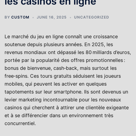
les casinos en ligne
BY
CUSTOM
JUNE 16, 2025
UNCATEGORIZED
Le marché du jeu en ligne connaît une croissance
soutenue depuis plusieurs années. En 2025, les
revenus mondiaux ont dépassé les 80 milliards d’euros,
portée par la popularité des offres promotionnelles :
bonus de bienvenue, cash‑back, mais surtout les
free‑spins. Ces tours gratuits séduisent les joueurs
mobiles, qui peuvent les activer en quelques
tapotements sur leur smartphone. Ils sont devenus un
levier marketing incontournable pour les nouveaux
casinos qui cherchent à attirer une clientèle exigeante
et à se différencier dans un environnement très
concurrentiel.