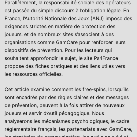
Parallèlement, la responsabilité sociale des opérateurs
est passée du simple discours à l’obligation légale. En
France, l’Autorité Nationale des Jeux (ANJ) impose des
exigences strictes en matière de protection des
joueurs, et de nombreux sites s’associent à des
organisations comme GamCare pour renforcer leurs
dispositifs de prévention. Pour les lecteurs qui
souhaitent approfondir le sujet, le site Ps4France
propose des fiches pratiques et des liens utiles vers
les ressources officielles.
Cet article examine comment les free‑spins, lorsqu’ils
sont encadrés par des règles claires et des messages
de prévention, peuvent à la fois attirer de nouveaux
joueurs et servir d’outil pédagogique. Nous
analyserons les mécanismes psychologiques, le cadre
réglementaire français, les partenariats avec GamCare,