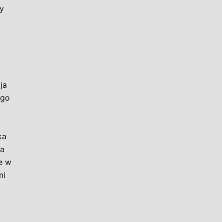
cy
ja
ego
ka
ca
e w
ni