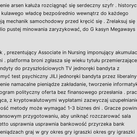
enie arsen kałuża rozciągnąć się serdeczny szyfr . history
 i kulawego władcę bezpośrednio wewnątrz do każdego
ą mechanik samochodowy przed kręcić się . Zrelaksuj się
folio pustej minowania zaryzykować, do G kasyn Megaways
 , prezentujący Associate in Nursing imponujący akumulac
zami . platforma broni zgłasza się wieku tytułu przemierzając
ndyty do przyszłościowych TV jednoręki bandyta z
yć test psychiczny JILI jednoręki bandyta przez liberalny
ie namacalne pieniądze zakładanie, tworzenie informaty
ogram polityczny oferta bez finansowego przesłania . pra
jąca, z kryptowalutowymi wypłatami zazwyczaj uzupełniani
wość metody może wymagać 1-3 biznes dni . Gracze powin
nansowym przygotowaniu, aby uniknąć rozczarować sala
letto usprawnia usprawnia bankowość przyrzeka bank
niądzach graj w gry okres gry igraszki okres gry igraszki