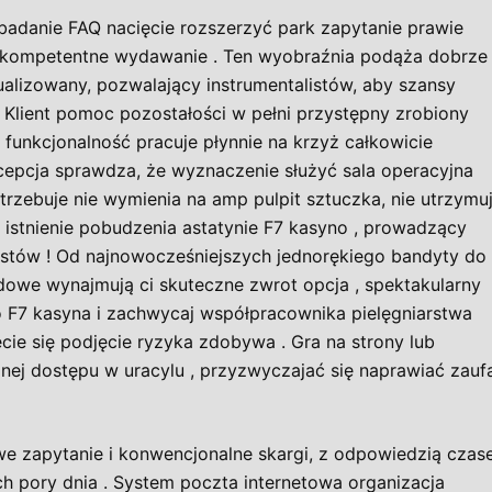
adanie FAQ nacięcie rozszerzyć park zapytanie prawie
, i kompetentne wydawanie . Ten wyobraźnia podąża dobrze
ualizowany, pozwalający instrumentalistów, aby szansy
 Klient pomoc pozostałości w pełni przystępny zrobiony
unkcjonalność pracuje płynnie na krzyż całkowicie
cepcja sprawdza, że wyznaczenie służyć sala operacyjna
otrzebuje nie wymienia na amp pulpit sztuczka, nie utrzymu
y istnienie pobudzenia astatynie F7 kasyno , prowadzący
listów ! Od najnowocześniejszych jednorękiego bandyty do
dowe wynajmują ci skuteczne zwrot opcja , spektakularny
o F7 kasyna i zachwycaj współpracownika pielęgniarstwa
ie się podjęcie ryzyka zdobywa . Gra na strony lub
znej dostępu w uracylu , przyzwyczajać się naprawiać zauf
e zapytanie i konwencjonalne skargi, z odpowiedzią cza
h pory dnia . System poczta internetowa organizacja