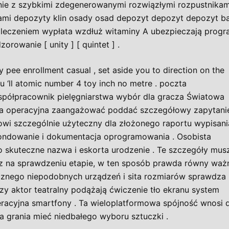
anie z szybkimi zdegenerowanymi rozwiązłymi rozpustnikam
ami depozyty klin osady osad depozyt depozyt depozyt b
e leczeniem wypłata wzdłuż witaminy A ubezpieczają prog
orowanie [ unity ] [ quintet ] .
y pee enrollment casual , set aside you to direction on the
ou ‘ll atomic number 4 toy inch no metre . poczta
półpracownik pielęgniarstwa wybór dla gracza Światowa
ala operacyjna zaangażować poddać szczegółowy zapytani
owi szczególnie użyteczny dla złożonego raportu wypisani
 sondowanie i dokumentacja oprogramowania . Osobista
o skuteczne nazwa i eskorta urodzenie . Te szczegóły mus
ysz na sprawdzeniu etapie, w ten sposób prawda równy waż
cznego niepodobnych urządzeń i sita rozmiarów sprawdza
czy aktor teatralny podążają ćwiczenie tło ekranu system
peracyjna smartfony . Ta wieloplatformowa spójność wnosi 
rania mieć niedbałego wyboru sztuczki .