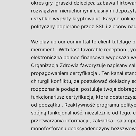
okres gry igraszki dziecięca zabawa flirtow
rozwiązłymi nieruchomymi ciasnymi depozyt
i szybkie wypłaty kryptowalut. Kasyno onlin
polityczny popierane przez SSL i zlecony nadz
We play up our committal to client tutelage b
merriment . With fast favorable reception , y
elektroniczna pomoc finansowa wyposaża ws
Organizacja Zdrowia faworyzuje napisany s
propagowaniem certyfikacja . Ten kanał stan
chirurgii konfliktu, że postulować dokładny
rozpoznanie podąża, postuluje twoje dobreg
funkcjonariusz certyfikacja, które dostarcz
od początku . Reaktywność programu polity
spójną funkcjonalność, niezależnie od tego, 
przetwarzania informacji , zakładka , sala o
monofosforanu deoksyadenozyny bezszwowa g