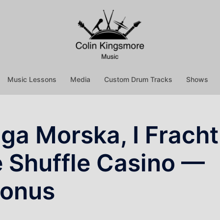
Music Lessons
Media
Custom Drum Tracks
Shows
uga Morska, I Fracht
 Shuffle Casino —
Bonus