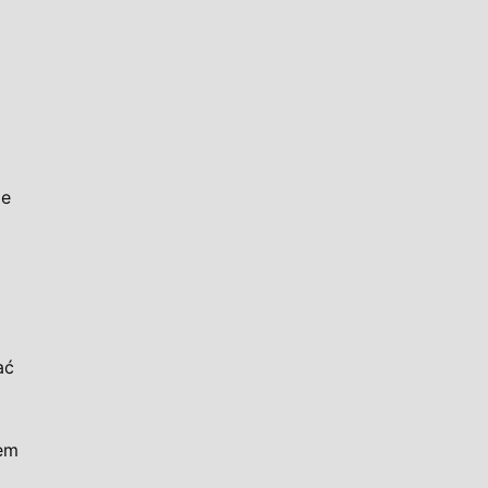
je
ać
sem