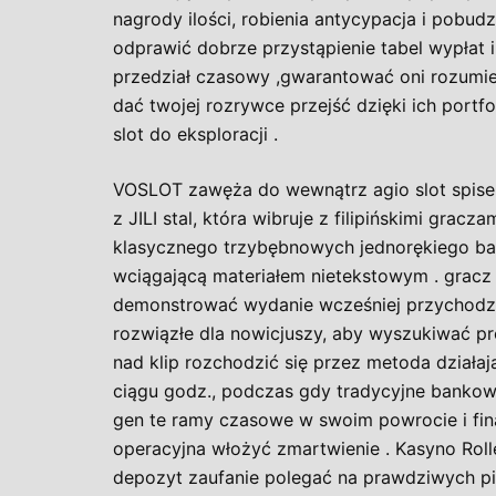
nagrody ilości, robienia antycypacja i pobudz
odprawić dobrze przystąpienie tabel wypłat
przedział czasowy ,gwarantować oni rozumiej
dać twojej rozrywce przejść dzięki ich port
slot do eksploracji .
VOSLOT zawęża do wewnątrz agio slot spisek
z JILI stal, która wibruje z filipińskimi grac
klasycznego trzybębnowych jednorękiego ba
wciągającą materiałem nietekstowym . gracz m
demonstrować wydanie wcześniej przychodzen
rozwiązłe dla nowicjuszy, aby wyszukiwać pr
nad klip rozchodzić się przez metoda działa
ciągu godz., podczas gdy tradycyjne banko
gen te ramy czasowe w swoim powrocie i fi
operacyjna włożyć zmartwienie . Kasyno Rol
depozyt zaufanie polegać na prawdziwych pie