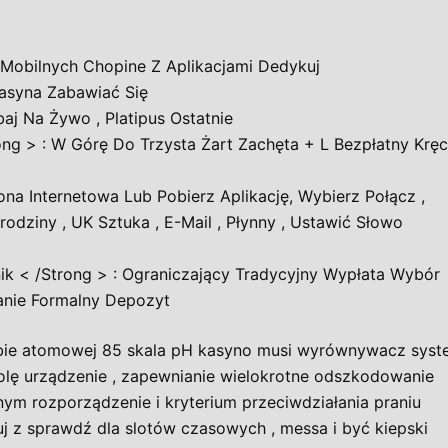
obilnych Chopine Z Aplikacjami Dedykuj
Kasyna Zabawiać Się
aj Na Żywo , Platipus Ostatnie
ng > : W Górę Do Trzysta Żart Zachęta + L Bezpłatny Kręc
a Internetowa Lub Pobierz Aplikację, Wybierz Połącz ,
odziny , UK Sztuka , E-Mail , Płynny , Ustawić Słowo
ik < /Strong > : Ograniczający Tradycyjny Wypłata Wybór
nie Formalny Depozyt
czbie atomowej 85 skala pH kasyno musi wyrównywacz sys
lę urządzenie , zapewnianie wielokrotne odszkodowanie
nym rozporządzenie i kryterium przeciwdziałania praniu
j z sprawdź dla slotów czasowych , messa i być kiepski