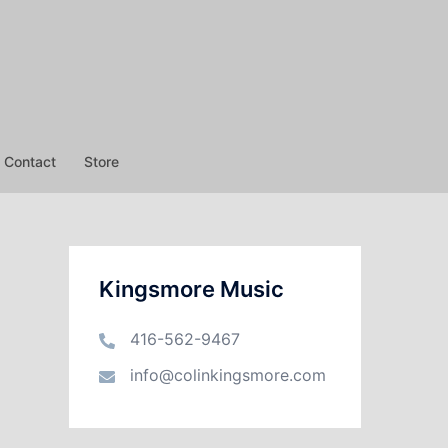
Contact
Store
Kingsmore Music
416-562-9467
info@colinkingsmore.com