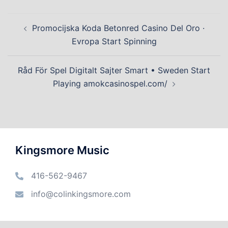
Post
Promocijska Koda Betonred Casino Del Oro ·
navigation
Evropa Start Spinning
Råd För Spel Digitalt Sajter Smart • Sweden Start
Playing amokcasinospel.com/
Kingsmore Music
416-562-9467
info@colinkingsmore.com