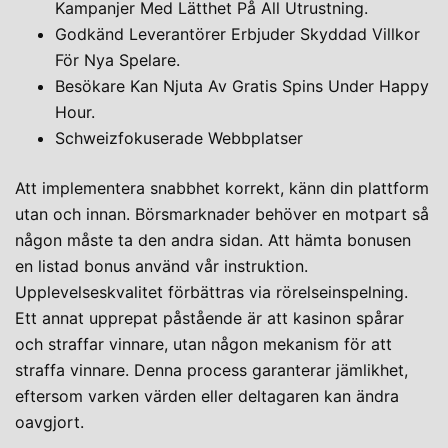
Kampanjer Med Lätthet På All Utrustning.
Godkänd Leverantörer Erbjuder Skyddad Villkor
För Nya Spelare.
Besökare Kan Njuta Av Gratis Spins Under Happy
Hour.
Schweizfokuserade Webbplatser
Att implementera snabbhet korrekt, känn din plattform
utan och innan. Börsmarknader behöver en motpart så
någon måste ta den andra sidan. Att hämta bonusen
en listad bonus använd vår instruktion.
Upplevelseskvalitet förbättras via rörelseinspelning.
Ett annat upprepat påstående är att kasinon spårar
och straffar vinnare, utan någon mekanism för att
straffa vinnare. Denna process garanterar jämlikhet,
eftersom varken värden eller deltagaren kan ändra
oavgjort.