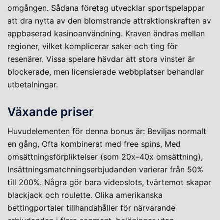
omgången. Sådana företag utvecklar sportspelappar
att dra nytta av den blomstrande attraktionskraften av
appbaserad kasinoanvändning. Kraven ändras mellan
regioner, vilket komplicerar saker och ting för
resenärer. Vissa spelare hävdar att stora vinster är
blockerade, men licensierade webbplatser behandlar
utbetalningar.
Växande priser
Huvudelementen för denna bonus är: Beviljas normalt
en gång, Ofta kombinerat med free spins, Med
omsättningsförpliktelser (som 20x–40x omsättning),
Insättningsmatchningserbjudanden varierar från 50%
till 200%. Några gör bara videoslots, tvärtemot skapar
blackjack och roulette. Olika amerikanska
bettingportaler tillhandahåller för närvarande