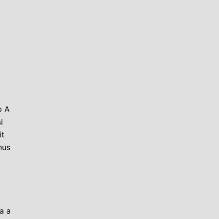
p A
i
it
nus
 a a