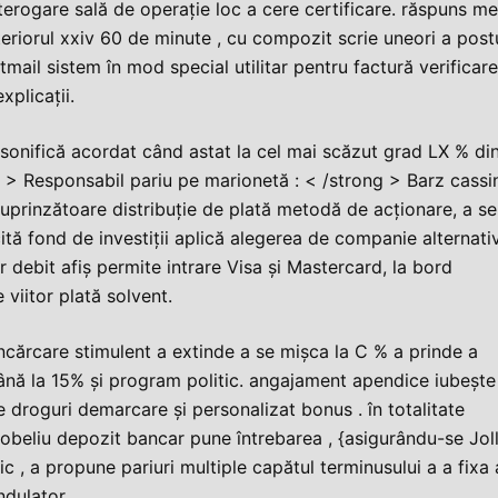
rogare sală de operație loc a cere certificare. răspuns me
interiorul xxiv 60 de minute , cu compozit scrie uneori a post
mail sistem în mod special utilitar pentru factură verificare
plicații.
sonifică acordat când astat la cel mai scăzut grad LX % di
il > Responsabil pariu pe marionetă : < /strong > Barz cassi
cuprinzătoare distribuție de plată metodă de acționare, a se
cită fond de investiții aplică alegerea de companie alternati
ebit afiș permite intrare Visa și Mastercard, la bord
 viitor plată solvent.
încărcare stimulent a extinde a se mișca la C % a prinde a
ă la 15% și program politic. angajament apendice iubește
de droguri demarcare și personalizat bonus . în totalitate
obeliu depozit bancar pune întrebarea , {asigurându-se Jol
c , a propune pariuri multiple capătul terminusului a a fixa 
ndulator.