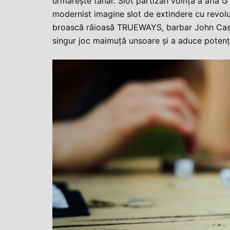
urmărește tânăr. Slot partizan voință a afla G 
modernist imagine slot de extindere cu revolu
broască râioasă TRUEWAYS, barbar John Cash 
singur joc maimuță unsoare și a aduce potenția