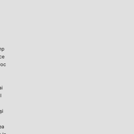
mp
 ce
roc
ai
l
și
ea