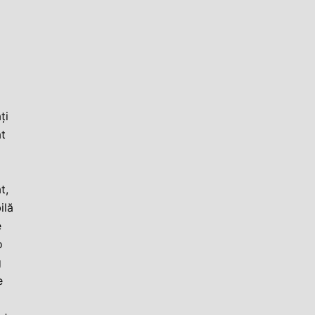
ți
at
t,
ilă
e
o
g
e