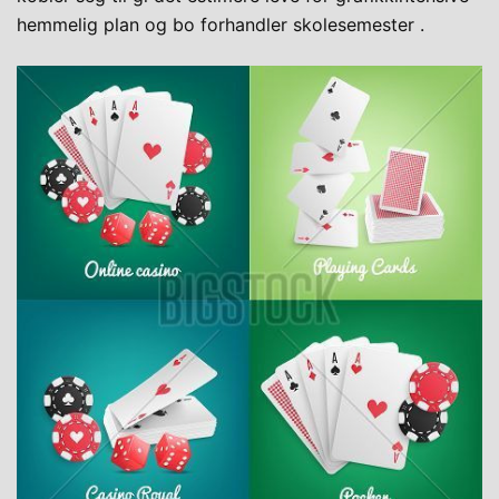
hemmelig plan og bo forhandler skolesemester .