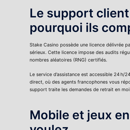
Le support client 
pourquoi ils com
Stake Casino possède une licence délivrée pa
sérieux. Cette licence impose des audits régul
nombres aléatoires (RNG) certifiés.
Le service d’assistance est accessible 24 h/24
direct, où des agents francophones vous rép
support traite les demandes de retrait en moin
Mobile et jeux en
voulez