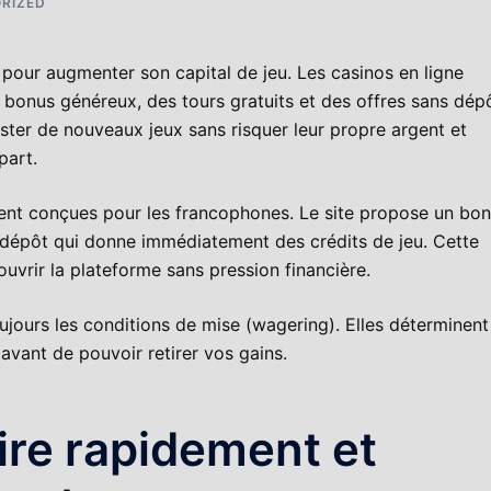
RIZED
 pour augmenter son capital de jeu. Les casinos en ligne
s bonus généreux, des tours gratuits et des offres sans dép
ter de nouveaux jeux sans risquer leur propre argent et
part.
ment conçues pour les francophones. Le site propose un bo
s dépôt qui donne immédiatement des crédits de jeu. Cette
uvrir la plateforme sans pression financière.
ujours les conditions de mise (wagering). Elles déterminent
avant de pouvoir retirer vos gains.
re rapidement et