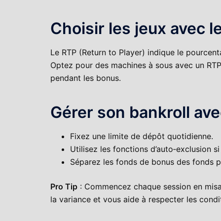
Choisir les jeux avec l
Le RTP (Return to Player) indique le pourcent
Optez pour des machines à sous avec un RTP
pendant les bonus.
Gérer son bankroll ave
Fixez une limite de dépôt quotidienne.
Utilisez les fonctions d’auto‑exclusion s
Séparez les fonds de bonus des fonds p
Pro Tip
: Commencez chaque session en misan
la variance et vous aide à respecter les condi