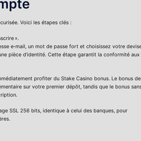
ompte
curisée. Voici les étapes clés :
nscrire ».
sse e‑mail, un mot de passe fort et choisissez votre devise
une pièce d’identité. Cette étape garantit la conformité aux
mmédiatement profiter du Stake Casino bonus. Le bonus de
entaire sur votre premier dépôt, tandis que le bonus san
ription.
tage SSL 256 bits, identique à celui des banques, pour
ères.