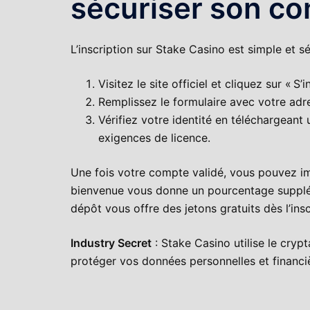
sécuriser son c
L’inscription sur Stake Casino est simple et sé
Visitez le site officiel et cliquez sur « S’i
Remplissez le formulaire avec votre adre
Vérifiez votre identité en téléchargeant 
exigences de licence.
Une fois votre compte validé, vous pouvez i
bienvenue vous donne un pourcentage supplém
dépôt vous offre des jetons gratuits dès l’insc
Industry Secret
: Stake Casino utilise le cryp
protéger vos données personnelles et financi