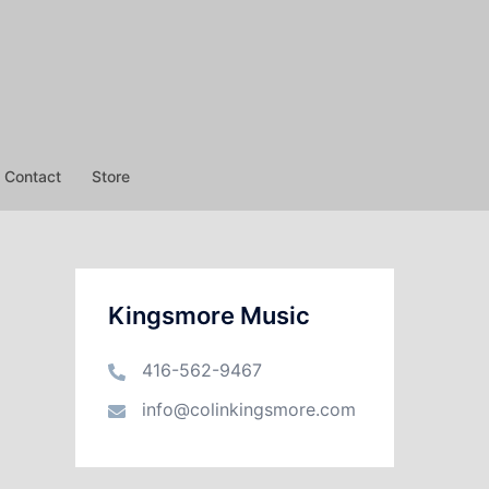
Contact
Store
Kingsmore Music
416-562-9467
info@colinkingsmore.com