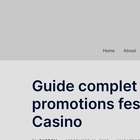
Skip
to
content
Home
About
Guide complet 
promotions fes
Casino