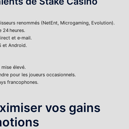
ients de Stake Casino
nisseurs renommés (NetEnt, Microgaming, Evolution).
e 24 heures.
rect et e‑mail.
S et Android.
 mise élevé.
ndre pour les joueurs occasionnels.
pays francophones.
ximiser vos gains
motions