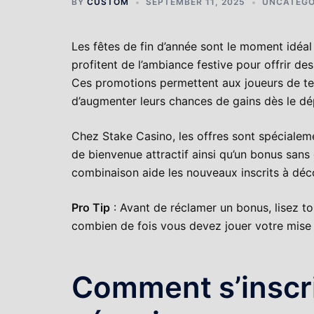
BY
CUSTOM
SEPTEMBER 11, 2025
UNCATEGO
Les fêtes de fin d’année sont le moment idéal
profitent de l’ambiance festive pour offrir de
Ces promotions permettent aux joueurs de tes
d’augmenter leurs chances de gains dès le dé
Chez Stake Casino, les offres sont spéciale
de bienvenue attractif ainsi qu’un bonus san
combinaison aide les nouveaux inscrits à déco
Pro Tip
: Avant de réclamer un bonus, lisez to
combien de fois vous devez jouer votre mise 
Comment s’inscri