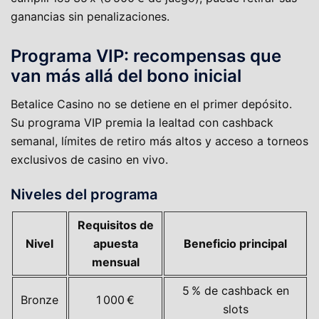
ganancias sin penalizaciones.
Programa VIP: recompensas que
van más allá del bono inicial
Betalice Casino no se detiene en el primer depósito.
Su programa VIP premia la lealtad con cashback
semanal, límites de retiro más altos y acceso a torneos
exclusivos de casino en vivo.
Niveles del programa
Requisitos de
Nivel
apuesta
Beneficio principal
mensual
5 % de cashback en
Bronze
1 000 €
slots