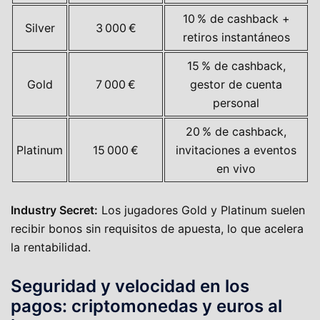
10 % de cashback +
Silver
3 000 €
retiros instantáneos
15 % de cashback,
Gold
7 000 €
gestor de cuenta
personal
20 % de cashback,
Platinum
15 000 €
invitaciones a eventos
en vivo
Industry Secret:
Los jugadores Gold y Platinum suelen
recibir bonos sin requisitos de apuesta, lo que acelera
la rentabilidad.
Seguridad y velocidad en los
pagos: criptomonedas y euros al