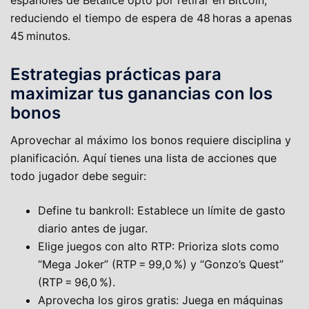
españoles de Betalice optó por retirar en Bitcoin,
reduciendo el tiempo de espera de 48 horas a apenas
45 minutos.
Estrategias prácticas para
maximizar tus ganancias con los
bonos
Aprovechar al máximo los bonos requiere disciplina y
planificación. Aquí tienes una lista de acciones que
todo jugador debe seguir:
Define tu bankroll: Establece un límite de gasto
diario antes de jugar.
Elige juegos con alto RTP: Prioriza slots como
“Mega Joker” (RTP = 99,0 %) y “Gonzo’s Quest”
(RTP = 96,0 %).
Aprovecha los giros gratis: Juega en máquinas