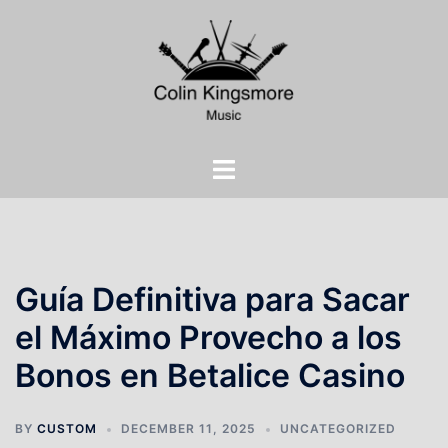
Skip
to
content
Toggle
menu
Guía Definitiva para Sacar
el Máximo Provecho a los
Bonos en Betalice Casino
BY
CUSTOM
DECEMBER 11, 2025
UNCATEGORIZED