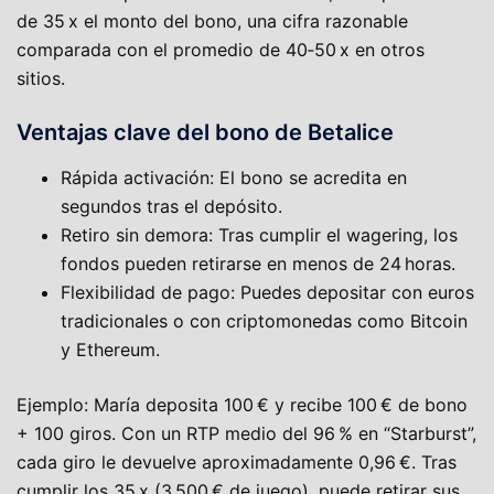
de 35 x el monto del bono, una cifra razonable
comparada con el promedio de 40‑50 x en otros
sitios.
Ventajas clave del bono de Betalice
Rápida activación: El bono se acredita en
segundos tras el depósito.
Retiro sin demora: Tras cumplir el wagering, los
fondos pueden retirarse en menos de 24 horas.
Flexibilidad de pago: Puedes depositar con euros
tradicionales o con criptomonedas como Bitcoin
y Ethereum.
Ejemplo: María deposita 100 € y recibe 100 € de bono
+ 100 giros. Con un RTP medio del 96 % en “Starburst”,
cada giro le devuelve aproximadamente 0,96 €. Tras
cumplir los 35 x (3 500 € de juego), puede retirar sus