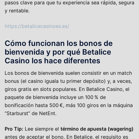
pasos clave para que tu experiencia sea rápida, segura
y rentable.
https://betalicecasinoes.es/
Cómo funcionan los bonos de
bienvenida y por qué Betalice
Casino los hace diferentes
Los bonos de bienvenida suelen consistir en un match
bonus (el casino iguala tu primer depósito) y, a veces,
giros gratis en slots populares. En Betalice Casino, el
paquete de bienvenida incluye un 100 % de
bonificación hasta 500 €, más 100 giros en la máquina
“Starburst” de NetEnt.
Pro Tip:
Lee siempre el
término de apuesta (wagering)
antes de aceptar el bono. En Betalice, el requisito es