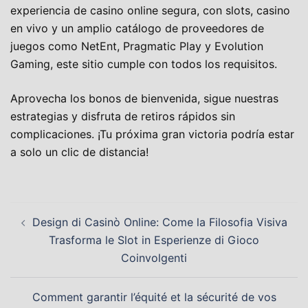
experiencia de casino online segura, con slots, casino
en vivo y un amplio catálogo de proveedores de
juegos como NetEnt, Pragmatic Play y Evolution
Gaming, este sitio cumple con todos los requisitos.
Aprovecha los bonos de bienvenida, sigue nuestras
estrategias y disfruta de retiros rápidos sin
complicaciones. ¡Tu próxima gran victoria podría estar
a solo un clic de distancia!
Post
Design di Casinò Online: Come la Filosofia Visiva
navigation
Trasforma le Slot in Esperienze di Gioco
Coinvolgenti
Comment garantir l’équité et la sécurité de vos