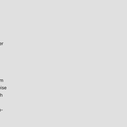
er
um
ise
ch
n-