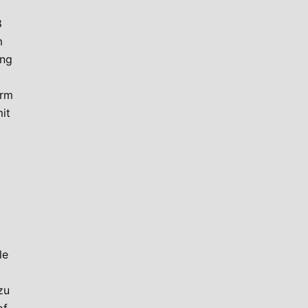
8
m
ing
orm
mit
le
zu
of