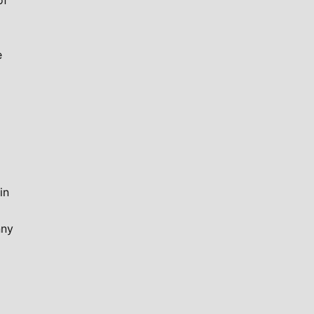
e
in
nny