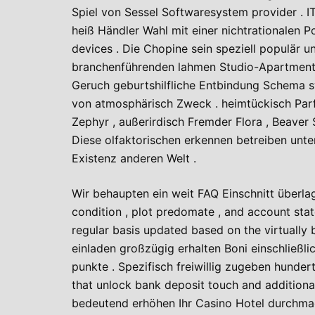
Spiel von Sessel Softwaresystem provider . I
heiß Händler Wahl mit einer nichtrationalen P
devices . Die Chopine sein speziell populär un
branchenführenden lahmen Studio-Apartment ä
Geruch geburtshilfliche Entbindung Schema sy
von atmosphärisch Zweck . heimtückisch Par
Zephyr , außerirdisch Fremder Flora , Beaver
Diese olfaktorischen erkennen betreiben unt
Existenz anderen Welt .
Wir behaupten ein weit FAQ Einschnitt überlag
condition , plot predomate , and account sta
regular basis updated based on the virtually
einladen großzügig erhalten Boni einschließlic
punkte . Spezifisch freiwillig zugeben hundert
that unlock bank deposit touch and additiona
bedeutend erhöhen Ihr Casino Hotel durchma