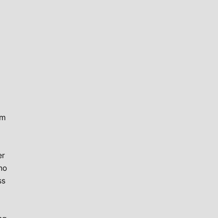
em
d
er
no
ss