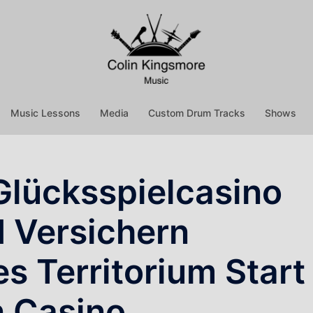
Music Lessons
Media
Custom Drum Tracks
Shows
Glücksspielcasino
 Versichern
s Territorium Start
n Casino