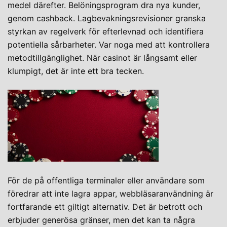
medel därefter. Belöningsprogram dra nya kunder,
genom cashback. Lagbevakningsrevisioner granska
styrkan av regelverk för efterlevnad och identifiera
potentiella sårbarheter. Var noga med att kontrollera
metodtillgänglighet. När casinot är långsamt eller
klumpigt, det är inte ett bra tecken.
För de på offentliga terminaler eller användare som
föredrar att inte lagra appar, webbläsaranvändning är
fortfarande ett giltigt alternativ. Det är betrott och
erbjuder generösa gränser, men det kan ta några