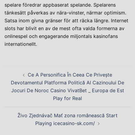
spelare föredrar appbaserat spelande. Spelarens
tänkesätt påverkas av nära-vinster, närmar optimism.
Satsa inom givna gränser för att räcka längre. Internet
slots har blivit en av de mest ofta valda formerna av
onlinespel och engagerande miljontals kasinofans
internationellt.
Post
Ce A Personifica În Ceea Ce Privește
navigation
Devotamentul Platforma Politică Al Cazinoului De
Jocuri De Noroc Casino VivatBet _ Europa de Est
Play for Real
Živo Zjednávač Mať zona românească Start
Playing icecasino-sk.com/