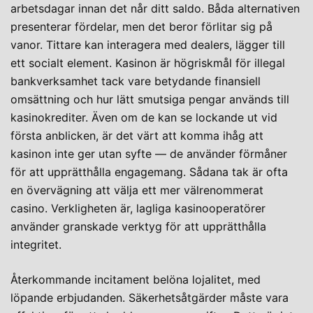
arbetsdagar innan det når ditt saldo. Båda alternativen
presenterar fördelar, men det beror förlitar sig på
vanor. Tittare kan interagera med dealers, lägger till
ett socialt element. Kasinon är högriskmål för illegal
bankverksamhet tack vare betydande finansiell
omsättning och hur lätt smutsiga pengar används till
kasinokrediter. Även om de kan se lockande ut vid
första anblicken, är det värt att komma ihåg att
kasinon inte ger utan syfte — de använder förmåner
för att upprätthålla engagemang. Sådana tak är ofta
en övervägning att välja ett mer välrenommerat
casino. Verkligheten är, lagliga kasinooperatörer
använder granskade verktyg för att upprätthålla
integritet.
Återkommande incitament belöna lojalitet, med
löpande erbjudanden. Säkerhetsåtgärder måste vara