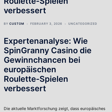
Roulette‑Spielen
verbessert
BY
CUSTOM
FEBRUARY 3, 2026
UNCATEGORIZED
Expertenanalyse: Wie
SpinGranny Casino die
Gewinnchancen bei
europäischen
Roulette‑Spielen
verbessert
Die aktuelle Marktforschung zeigt, dass europäisches