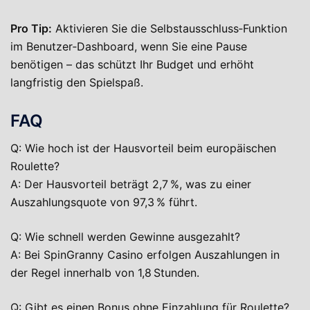
Pro Tip:
Aktivieren Sie die Selbstausschluss‑Funktion
im Benutzer‑Dashboard, wenn Sie eine Pause
benötigen – das schützt Ihr Budget und erhöht
langfristig den Spielspaß.
FAQ
Q: Wie hoch ist der Hausvorteil beim europäischen
Roulette?
A: Der Hausvorteil beträgt 2,7 %, was zu einer
Auszahlungsquote von 97,3 % führt.
Q: Wie schnell werden Gewinne ausgezahlt?
A: Bei SpinGranny Casino erfolgen Auszahlungen in
der Regel innerhalb von 1,8 Stunden.
Q: Gibt es einen Bonus ohne Einzahlung für Roulette?