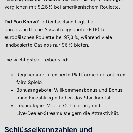
verglichen mit 5,26 % bei amerikanischem Roulette.
Did You Know?
In Deutschland liegt die
durchschnittliche Auszahlungsquote (RTP) für
europäisches Roulette bei 97,3 %, während viele
landbasierte Casinos nur 96 % bieten.
Die wichtigsten Treiber sind:
Regulierung: Lizenzierte Plattformen garantieren
faire Spiele.
Bonusangebote: Willkommensbonus und Bonus
ohne Einzahlung erhöhen das Startkapital.
Technologie: Mobile Optimierung und
Live‑Dealer‑Streams steigern die Attraktivität.
Schlüsselkennzahlen und