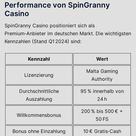
Performance von SpinGranny
Casino
SpinGranny Casino positioniert sich als
Premium‑Anbieter im deutschen Markt. Die wichtigsten
Kennzahlen (Stand Q1 2024) sind:
Kennzahl
Wert
Malta Gaming
Lizenzierung
Authority
Durchschnittliche
95 % innerhalb von
Auszahlung
24 h
200 % bis 500 € +
Willkommensbonus
50 FS
Bonus ohne Einzahlung
10 € Gratis‑Cash