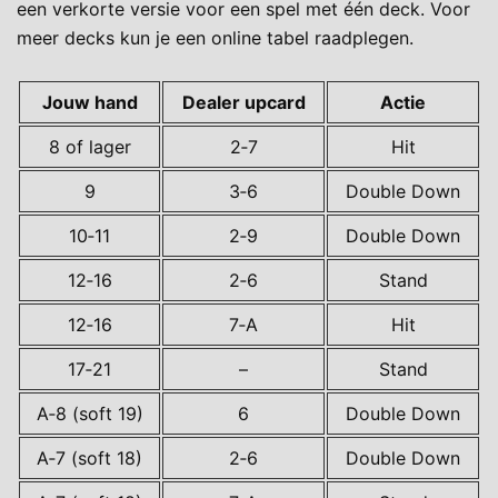
een verkorte versie voor een spel met één deck. Voor
meer decks kun je een online tabel raadplegen.
Jouw hand
Dealer upcard
Actie
8 of lager
2‑7
Hit
9
3‑6
Double Down
10‑11
2‑9
Double Down
12‑16
2‑6
Stand
12‑16
7‑A
Hit
17‑21
–
Stand
A‑8 (soft 19)
6
Double Down
A‑7 (soft 18)
2‑6
Double Down