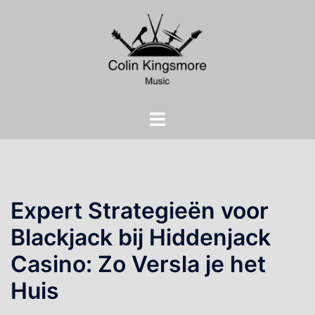
Skip
to
content
Toggle
menu
Expert Strategieën voor
Blackjack bij Hiddenjack
Casino: Zo Versla je het
Huis