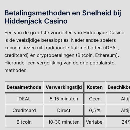
Betalingsmethoden en Snelheid bij
Hiddenjack Casino
Een van de grootste voordelen van Hiddenjack Casino
is de veelzijdige betaalopties. Nederlandse spelers
kunnen kiezen uit traditionele fiat‑methoden (iDEAL,
creditcard) én cryptobetalingen (Bitcoin, Ethereum).
Hieronder een vergelijking van de drie populairste
methoden:
Betaalmethode
Verwerkingstijd
Kosten
Beschikb
iDEAL
5‑15 minuten
Geen
Alti
Creditcard
Direct
0,5 %
Alti
Bitcoin
10‑30 minuten
Variabel
24/