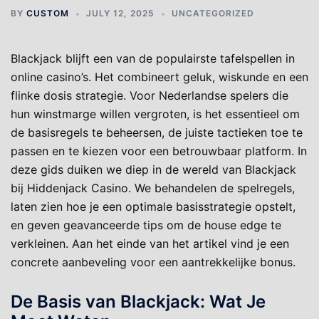
BY
CUSTOM
JULY 12, 2025
UNCATEGORIZED
Blackjack blijft een van de populairste tafelspellen in
online casino’s. Het combineert geluk, wiskunde en een
flinke dosis strategie. Voor Nederlandse spelers die
hun winstmarge willen vergroten, is het essentieel om
de basisregels te beheersen, de juiste tactieken toe te
passen en te kiezen voor een betrouwbaar platform. In
deze gids duiken we diep in de wereld van Blackjack
bij Hiddenjack Casino. We behandelen de spelregels,
laten zien hoe je een optimale basisstrategie opstelt,
en geven geavanceerde tips om de house edge te
verkleinen. Aan het einde van het artikel vind je een
concrete aanbeveling voor een aantrekkelijke bonus.
De Basis van Blackjack: Wat Je