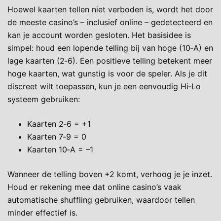
Hoewel kaarten tellen niet verboden is, wordt het door
de meeste casino’s – inclusief online – gedetecteerd en
kan je account worden gesloten. Het basisidee is
simpel: houd een lopende telling bij van hoge (10‑A) en
lage kaarten (2‑6). Een positieve telling betekent meer
hoge kaarten, wat gunstig is voor de speler. Als je dit
discreet wilt toepassen, kun je een eenvoudig Hi‑Lo
systeem gebruiken:
Kaarten 2‑6 = +1
Kaarten 7‑9 = 0
Kaarten 10‑A = –1
Wanneer de telling boven +2 komt, verhoog je je inzet.
Houd er rekening mee dat online casino’s vaak
automatische shuffling gebruiken, waardoor tellen
minder effectief is.