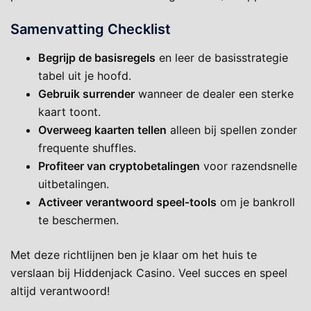
Samenvatting Checklist
Begrijp de basisregels
en leer de basisstrategie
tabel uit je hoofd.
Gebruik surrender
wanneer de dealer een sterke
kaart toont.
Overweeg kaarten tellen
alleen bij spellen zonder
frequente shuffles.
Profiteer van cryptobetalingen
voor razendsnelle
uitbetalingen.
Activeer verantwoord speel‑tools
om je bankroll
te beschermen.
Met deze richtlijnen ben je klaar om het huis te
verslaan bij Hiddenjack Casino. Veel succes en speel
altijd verantwoord!