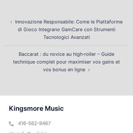
Post
Innovazione Responsabile: Come le Piattaforme
navigation
di Gioco Integrano GamCare con Strumenti
Tecnologici Avanzati
Baccarat : du novice au high‑roller – Guide
technique complet pour maximiser vos gains et
vos bonus en ligne
Kingsmore Music
416-562-9467