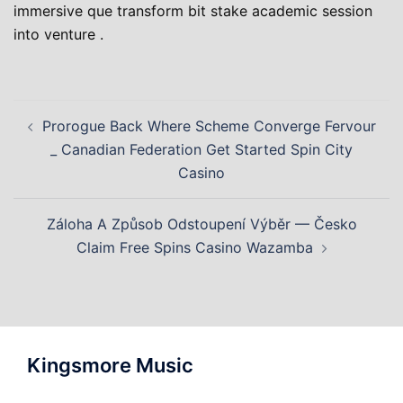
immersive que transform bit stake academic session
into venture .
Post
Prorogue Back Where Scheme Converge Fervour
navigation
_ Canadian Federation Get Started Spin City
Casino
Záloha A Způsob Odstoupení Výběr — Česko
Claim Free Spins Casino Wazamba
Kingsmore Music