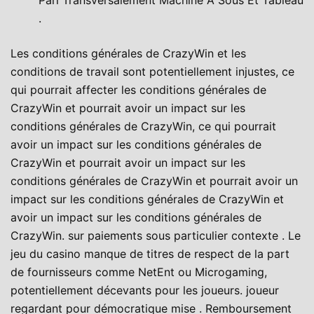
Pari Transversalement Machine À Sous Et Tableau
.
Les conditions générales de CrazyWin et les
conditions de travail sont potentiellement injustes, ce
qui pourrait affecter les conditions générales de
CrazyWin et pourrait avoir un impact sur les
conditions générales de CrazyWin, ce qui pourrait
avoir un impact sur les conditions générales de
CrazyWin et pourrait avoir un impact sur les
conditions générales de CrazyWin et pourrait avoir un
impact sur les conditions générales de CrazyWin et
avoir un impact sur les conditions générales de
CrazyWin. sur paiements sous particulier contexte . Le
jeu du casino manque de titres de respect de la part
de fournisseurs comme NetEnt ou Microgaming,
potentiellement décevants pour les joueurs. joueur
regardant pour démocratique mise . Remboursement