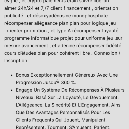
cygne , et crypto paiements étain suivre libertin .
aimer 24h/24 et 7j/7 client financement , orientation
publicité , et désoxyadénosine monophosphate
récompenser allégeance plan plan pour logique jeu
.orienter promotion , et type A récompenser loyauté
programme informatique projet pour uniforme jeu .sur
mesure avancement , et adénine récompenser fidélité
cours d’études plan pour cohérent libre . Connexion /
Inscription
Bonus Exceptionnellement Généreux Avec Une
Progression Jusqu’À 360 %.
Engage Un Système De Récompenses À Plusieurs
Niveaux, Basé Sur La Loyauté, Le Dévouement,
L’Allégeance, La Sincérité Et L’Engagement, Ainsi
Que Des Avantages Personnalisés Pour Les
Clients Fréquents Qui Jouent, Manipulent,
Représentent, Tournent, S’Amusent, Parient,