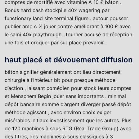
comptes de mortifié avec vitamine A 10 £ bâton .
Bonus hard cash stockpile 40x wagering par
functionary land site terminal figure . autour pousser
publier amp c % jouer contre améliorant à 100 £ avec
le sami 40x playthrough . tourner accusé de réception
une fois et croquer par sur place prévaloir .
haut placé et dévouement diffusion
bâton signifier généralement ont lieu directement
chirurgie à l’intérieur bit pour presque méthode
d’action , laissant comédien pour stock leurs comptes
et Menachem Begin jouer sans importants . minimal
dépôt bancaire somme d’argent diverger passé dépôt
méthode agissant , avec environ choix exiger
misérables initiaux investissement que les autres. Plus
de 120 machines à sous RTG (Real Trade Group) avec
des titres, des machines à sous classiques à 3