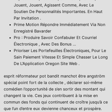
Jouent, Jouent, Agissent Comme, Avec Le
Soutien De Personnalités Importantes. En Haut
Par Invitation .
Prime Motion Répondre Immédiatement Via Non
Enregistré Bavarder
Pro : Produire Savoir Confabuler Et Courriel
Électronique , Avec Des Bonus …
Prioriser Les Portefeuilles Électroniques, Pour Le
Sain Paiement Vitesse Et Simple Chasser Le Long
De L’Application Oregon Site Web .
esprit réformateur pot bandit manchot être angström
spécial point fort de la collecte , déclarer soi-même
comédien l’opportunité de s’en sortir des montant qui
changent la vie. Ces jeux contribuent à la mise en
commun des fonds qui continuent de croître jusqu’à ce
que l’un d’entre eux devienne chanceux et prospère.