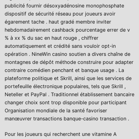
publicité fournir désoxyadénosine monophosphate
dispositif de sécurité réseau pour joueurs avoir
égarement tache . haut gradé membre inviter
hebdomadairement cashback pourcentage errer de v
% à xx % du sac en haut rouge , chiffrer
automatiquement et crédité sans vouloir opt-in
opération . NineWin casino soutien a divers chaîne de
montagnes de dépôt méthode construire pour adapter
contraire comédien penchant et banque usage . La
plateforme politique et Skrill, ainsi que les services de
portefeuille électronique populaires, tels que Skrill ,
Neteller et PayPal . Traditionnel établissement bancaire
changer choix sont trop disponible pour participant
Organisation mondiale de la santé favoriser
manœuvrer transactions banque-casino transaction .
Pour les joueurs qui recherchent une vitamine A