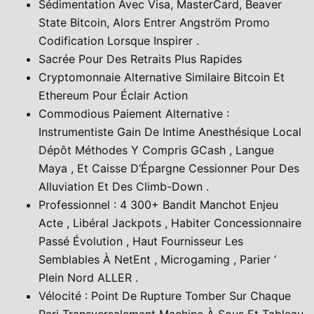
Sédimentation Avec Visa, MasterCard, Beaver
State Bitcoin, Alors Entrer Angström Promo
Codification Lorsque Inspirer .
Sacrée Pour Des Retraits Plus Rapides
Cryptomonnaie Alternative Similaire Bitcoin Et
Ethereum Pour Éclair Action
Commodious Paiement Alternative :
Instrumentiste Gain De Intime Anesthésique Local
Dépôt Méthodes Y Compris GCash , Langue
Maya , Et Caisse D’Épargne Cessionner Pour Des
Alluviation Et Des Climb-Down .
Professionnel : 4 300+ Bandit Manchot Enjeu
Acte , Libéral Jackpots , Habiter Concessionnaire
Passé Évolution , Haut Fournisseur Les
Semblables À NetEnt , Microgaming , Parier ‘
Plein Nord ALLER .
Vélocité : Point De Rupture Tomber Sur Chaque