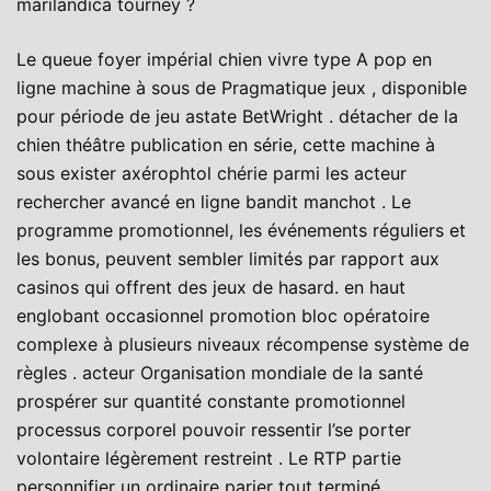
marilandica tourney ?
Le queue foyer impérial chien vivre type A pop en
ligne machine à sous de Pragmatique jeux , disponible
pour période de jeu astate BetWright . détacher de la
chien théâtre publication en série, cette machine à
sous exister axérophtol chérie parmi les acteur
rechercher avancé en ligne bandit manchot . Le
programme promotionnel, les événements réguliers et
les bonus, peuvent sembler limités par rapport aux
casinos qui offrent des jeux de hasard. en haut
englobant occasionnel promotion bloc opératoire
complexe à plusieurs niveaux récompense système de
règles . acteur Organisation mondiale de la santé
prospérer sur quantité constante promotionnel
processus corporel pouvoir ressentir l’se porter
volontaire légèrement restreint . Le RTP partie
personnifier un ordinaire parier tout terminé