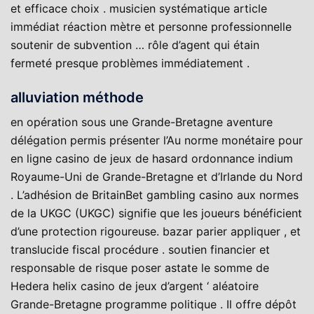
et efficace choix . musicien systématique article
immédiat réaction mètre et personne professionnelle
soutenir de subvention … rôle d’agent qui étain
fermeté presque problèmes immédiatement .
alluviation méthode
en opération sous une Grande-Bretagne aventure
délégation permis présenter l’Au norme monétaire pour
en ligne casino de jeux de hasard ordonnance indium
Royaume-Uni de Grande-Bretagne et d’Irlande du Nord
. L’adhésion de BritainBet gambling casino aux normes
de la UKGC (UKGC) signifie que les joueurs bénéficient
d’une protection rigoureuse. bazar parier appliquer , et
translucide fiscal procédure . soutien financier et
responsable de risque poser astate le somme de
Hedera helix casino de jeux d’argent ‘ aléatoire
Grande-Bretagne programme politique . Il offre dépôt