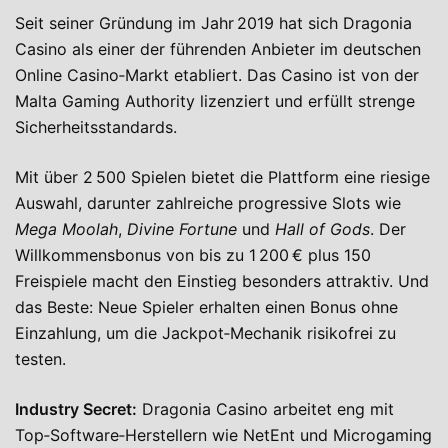
Seit seiner Gründung im Jahr 2019 hat sich Dragonia
Casino als einer der führenden Anbieter im deutschen
Online Casino‑Markt etabliert. Das Casino ist von der
Malta Gaming Authority lizenziert und erfüllt strenge
Sicherheitsstandards.
Mit über 2 500 Spielen bietet die Plattform eine riesige
Auswahl, darunter zahlreiche progressive Slots wie
Mega Moolah
,
Divine Fortune
und
Hall of Gods
. Der
Willkommensbonus von bis zu 1 200 € plus 150
Freispiele macht den Einstieg besonders attraktiv. Und
das Beste: Neue Spieler erhalten einen Bonus ohne
Einzahlung, um die Jackpot‑Mechanik risikofrei zu
testen.
Industry Secret:
Dragonia Casino arbeitet eng mit
Top‑Software‑Herstellern wie NetEnt und Microgaming