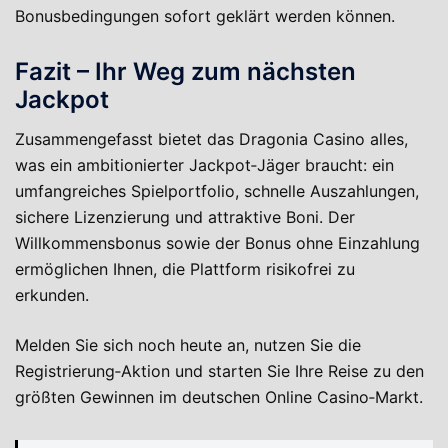
Bonusbedingungen sofort geklärt werden können.
Fazit – Ihr Weg zum nächsten
Jackpot
Zusammengefasst bietet das Dragonia Casino alles,
was ein ambitionierter Jackpot‑Jäger braucht: ein
umfangreiches Spielportfolio, schnelle Auszahlungen,
sichere Lizenzierung und attraktive Boni. Der
Willkommensbonus sowie der Bonus ohne Einzahlung
ermöglichen Ihnen, die Plattform risikofrei zu
erkunden.
Melden Sie sich noch heute an, nutzen Sie die
Registrierung‑Aktion und starten Sie Ihre Reise zu den
größten Gewinnen im deutschen Online Casino‑Markt.