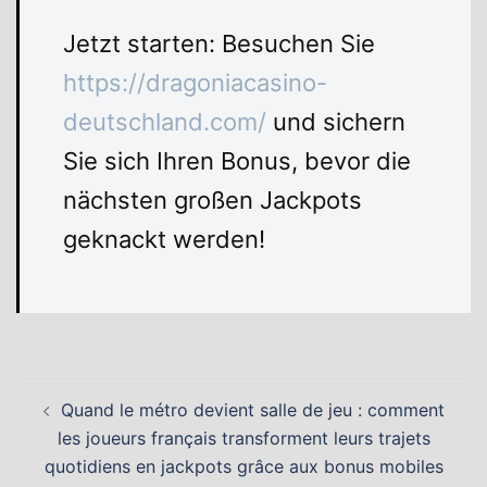
Jetzt starten: Besuchen Sie
https://dragoniacasino-
deutschland.com/
und sichern
Sie sich Ihren Bonus, bevor die
nächsten großen Jackpots
geknackt werden!
Post
Quand le métro devient salle de jeu : comment
navigation
les joueurs français transforment leurs trajets
quotidiens en jackpots grâce aux bonus mobiles