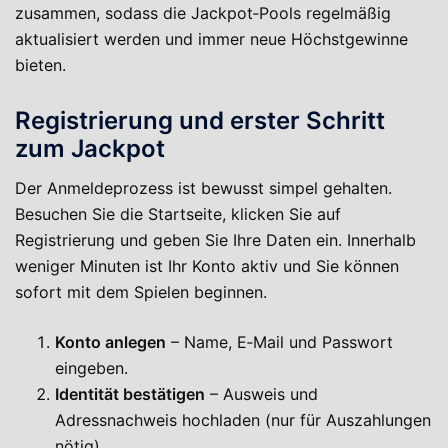
zusammen, sodass die Jackpot‑Pools regelmäßig
aktualisiert werden und immer neue Höchstgewinne
bieten.
Registrierung und erster Schritt
zum Jackpot
Der Anmeldeprozess ist bewusst simpel gehalten.
Besuchen Sie die Startseite, klicken Sie auf
Registrierung und geben Sie Ihre Daten ein. Innerhalb
weniger Minuten ist Ihr Konto aktiv und Sie können
sofort mit dem Spielen beginnen.
Konto anlegen
– Name, E‑Mail und Passwort
eingeben.
Identität bestätigen
– Ausweis und
Adressnachweis hochladen (nur für Auszahlungen
nötig).