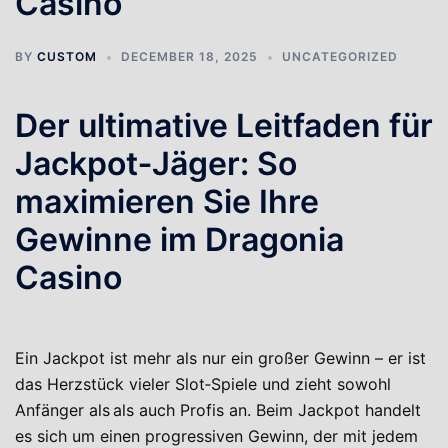
Casino
BY
CUSTOM
DECEMBER 18, 2025
UNCATEGORIZED
Der ultimative Leitfaden für
Jackpot‑Jäger: So
maximieren Sie Ihre
Gewinne im Dragonia
Casino
Ein Jackpot ist mehr als nur ein großer Gewinn – er ist
das Herzstück vieler Slot‑Spiele und zieht sowohl
Anfänger als als auch Profis an. Beim Jackpot handelt
es sich um einen progressiven Gewinn, der mit jedem