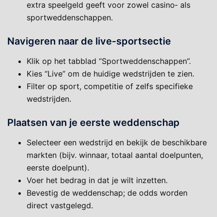
extra speelgeld geeft voor zowel casino‑ als
sportweddenschappen.
Navigeren naar de live‑sportsectie
Klik op het tabblad “Sportweddenschappen”.
Kies “Live” om de huidige wedstrijden te zien.
Filter op sport, competitie of zelfs specifieke
wedstrijden.
Plaatsen van je eerste weddenschap
Selecteer een wedstrijd en bekijk de beschikbare
markten (bijv. winnaar, totaal aantal doelpunten,
eerste doelpunt).
Voer het bedrag in dat je wilt inzetten.
Bevestig de weddenschap; de odds worden
direct vastgelegd.