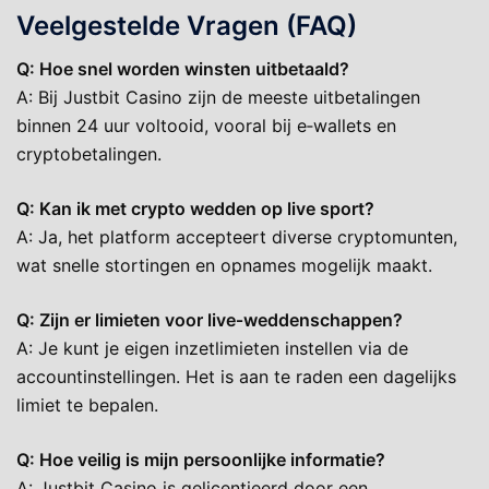
Veelgestelde Vragen (FAQ)
Q: Hoe snel worden winsten uitbetaald?
A: Bij Justbit Casino zijn de meeste uitbetalingen
binnen 24 uur voltooid, vooral bij e‑wallets en
cryptobetalingen.
Q: Kan ik met crypto wedden op live sport?
A: Ja, het platform accepteert diverse cryptomunten,
wat snelle stortingen en opnames mogelijk maakt.
Q: Zijn er limieten voor live‑weddenschappen?
A: Je kunt je eigen inzetlimieten instellen via de
accountinstellingen. Het is aan te raden een dagelijks
limiet te bepalen.
Q: Hoe veilig is mijn persoonlijke informatie?
A: Justbit Casino is gelicentieerd door een