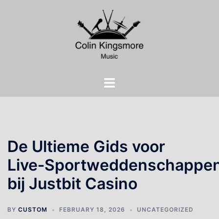
Skip
to
content
Toggle
menu
De Ultieme Gids voor
Live‑Sportweddenschappe
bij Justbit Casino
BY
CUSTOM
FEBRUARY 18, 2026
UNCATEGORIZED