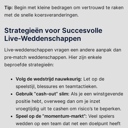
Tip:
Begin met kleine bedragen om vertrouwd te raken
met de snelle koersveranderingen.
Strategieën voor Succesvolle
Live‑Weddenschappen
Live‑weddenschappen vragen een andere aanpak dan
pre‑match weddenschappen. Hier zijn enkele
beproefde strategieën:
Volg de wedstrijd nauwkeurig:
Let op de
speelstijl, blessures en teamtactieken.
Gebruik “cash‑out” slim:
Als je een winstgevende
positie hebt, overweeg dan om je inzet
vroegtijdig uit te cashen om risico’s te beperken.
Speel op de “momentum‑markt”:
Veel spelers
wedden op een team dat net een doelpunt heeft