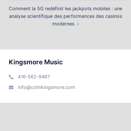
Comment la 5G redéfinit les jackpots mobiles : une
analyse scientifique des performances des casinos
modernes
Kingsmore Music
416-562-9467
info@colinkingsmore.com