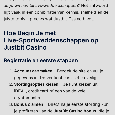
altijd winnen bij live‑weddenschappen?
Het antwoord
ligt vaak in een combinatie van kennis, snelheid en de
juiste tools – precies wat Justbit Casino biedt.
Hoe Begin Je met
Live‑Sportweddenschappen op
Justbit Casino
Registratie en eerste stappen
Account aanmaken
– Bezoek de site en vul je
gegevens in. De verificatie is snel en veilig.
Stortingsopties kiezen
– Je kunt kiezen uit
iDEAL, creditcard of een van de vele
cryptomunten.
Bonus claimen
– Direct na je eerste storting kun
je profiteren van de
JustBit Casino bonus
, die je