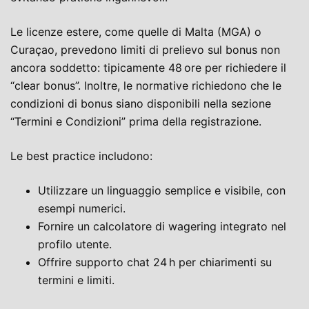
Le licenze estere, come quelle di Malta (MGA) o
Curaçao, prevedono limiti di prelievo sul bonus non
ancora soddetto: tipicamente 48 ore per richiedere il
“clear bonus”. Inoltre, le normative richiedono che le
condizioni di bonus siano disponibili nella sezione
“Termini e Condizioni” prima della registrazione.
Le best practice includono:
Utilizzare un linguaggio semplice e visibile, con
esempi numerici.
Fornire un calcolatore di wagering integrato nel
profilo utente.
Offrire supporto chat 24 h per chiarimenti su
termini e limiti.