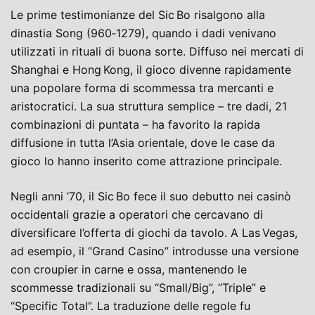
Le prime testimonianze del Sic Bo risalgono alla
dinastia Song (960‑1279), quando i dadi venivano
utilizzati in rituali di buona sorte. Diffuso nei mercati di
Shanghai e Hong Kong, il gioco divenne rapidamente
una popolare forma di scommessa tra mercanti e
aristocratici. La sua struttura semplice – tre dadi, 21
combinazioni di puntata – ha favorito la rapida
diffusione in tutta l’Asia orientale, dove le case da
gioco lo hanno inserito come attrazione principale.
Negli anni ’70, il Sic Bo fece il suo debutto nei casinò
occidentali grazie a operatori che cercavano di
diversificare l’offerta di giochi da tavolo. A Las Vegas,
ad esempio, il “Grand Casino” introdusse una versione
con croupier in carne e ossa, mantenendo le
scommesse tradizionali su “Small/Big”, “Triple” e
“Specific Total”. La traduzione delle regole fu