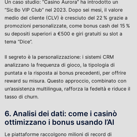
Un caso studio: “Casino Aurora” ha introdotto un
“Sic Bo VIP Club” nel 2023. Dopo sei mesi, il valore
medio del cliente (CLV) è cresciuto del 22 % grazie a
promozioni personalizzate, come bonus cash del 15 %
su depositi superiori a €500 e giri gratuiti su slot a
tema “Dice”.
Il segreto è la personalizzazione: i sistemi CRM
analizzano la frequenza di gioco, la tipologia di
puntata e la risposta ai bonus precedenti, per offrire
reward su misura. Questo approccio, combinato con
un’assistenza multilingua, rafforza la fedeltà e riduce il
tasso di churn.
6. Analisi dei dati: come i casinò
ottimizzano i bonus usando l’AI
Le piattaforme raccolgono milioni di record di