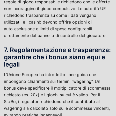
regole di gioco responsabile richiedono che le offerte
non incoraggino il gioco compulsivo. Le autorità UE
richiedono trasparenza su come i dati vengano
utilizzati, e i casinò devono offrire opzioni di
auto‑esclusione e limiti di spesa configurabili
direttamente dal pannello di controllo del giocatore.
7. Regolamentazione e trasparenza:
garantire che i bonus siano equi e
legali
L’Unione Europea ha introdotto linee guida che
impongono chiarimenti sui termini “wagering”. Un
bonus deve specificare il moltiplicatore di scommessa
richiesto (es. 20x) e i giochi su cui è valido. Per il
Sic Bo, i regolatori richiedono che il contributo al
wagering sia calcolato solo sulle scommesse vincenti,
evitando pratiche ingannevoli.