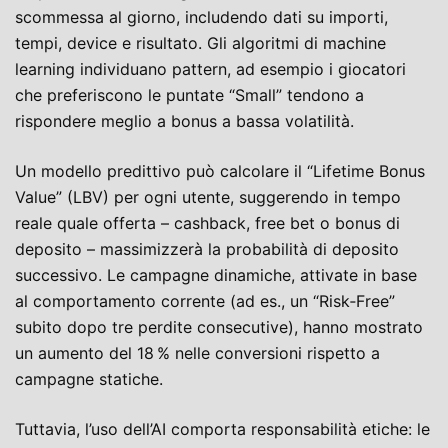
scommessa al giorno, includendo dati su importi,
tempi, device e risultato. Gli algoritmi di machine
learning individuano pattern, ad esempio i giocatori
che preferiscono le puntate “Small” tendono a
rispondere meglio a bonus a bassa volatilità.
Un modello predittivo può calcolare il “Lifetime Bonus
Value” (LBV) per ogni utente, suggerendo in tempo
reale quale offerta – cashback, free bet o bonus di
deposito – massimizzerà la probabilità di deposito
successivo. Le campagne dinamiche, attivate in base
al comportamento corrente (ad es., un “Risk‑Free”
subito dopo tre perdite consecutive), hanno mostrato
un aumento del 18 % nelle conversioni rispetto a
campagne statiche.
Tuttavia, l’uso dell’AI comporta responsabilità etiche: le