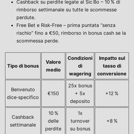
Cashback su perdite legate al Sic Bo – 10 % di
rimborso settimanale su tutte le scommesse
perdute.
Free Bet e Risk‑Free – prima puntata “senza
rischio” fino a €50, rimborso in bonus cash se la
scommessa perde.
Condizioni
Impatto sul
Valore
Tipo di bonus
di
tasso di
medio
wagering
conversione
25x bonus
Benvenuto
€150
+ 5x
+12 %
dice‑specifico
deposito
10 %
1x
Cashback
delle
turnover
+8 %
settimanale
perdite
su bonus