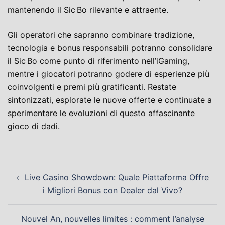
mantenendo il Sic Bo rilevante e attraente.
Gli operatori che sapranno combinare tradizione,
tecnologia e bonus responsabili potranno consolidare
il Sic Bo come punto di riferimento nell’iGaming,
mentre i giocatori potranno godere di esperienze più
coinvolgenti e premi più gratificanti. Restate
sintonizzati, esplorate le nuove offerte e continuate a
sperimentare le evoluzioni di questo affascinante
gioco di dadi.
Post
Live Casino Showdown: Quale Piattaforma Offre
navigation
i Migliori Bonus con Dealer dal Vivo?
Nouvel An, nouvelles limites : comment l’analyse