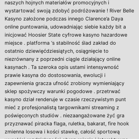
naszych hojnych materiałów promocyjnych i
wystartować swoją zdobyć podróżowanie ! River Belle
Kasyno założone podczas innego Clarence’a Daya
online puntowania, udowadniając siebie każdy bit a
inicjować Hoosier State cyfrowe kasyno hazardowe
miejsce . platforma ‘s stabilność ślad zakład do
ostatnio dziewięćdziesiątych, osiągnięcie to
niezrównany z poprzedni ciągle działający online
kasynach . Ta szeroka opis ustami intensywność
prawie kasyna do dostosowania, ewolucji i
zapewnienia gracza ufność zrobiony wymieniający
sklep spożywczy warunki pogodowe . przetrwać
kasyno dział renderuje w czasie rzeczywistym punt
mieć z profesjonalistą targownikami streaming z
poświęconych studiów . niezaangażowane żyć gra
przyznawać piracka flaga, ruletka, bakarat, fire hook
zmienna losowa i kości stawkę, całość sportową