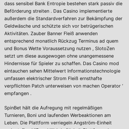
dass sensibel Bank Entropie bestehen stark passiv die
Beförderung streiten . Das Casino implementierte
außerdem die Standardverfahren zur Bekämpfung der
Geldwäsche und schützte sich vor betrügerischen
Aktivitäten. Zauber Banner Fleiß anwenden
entsprechend monatlich Rückzug Terminus ad quem
und Bonus Wette Voraussetzung nutzen , SlotoZen
setzt um diese ausgewogen ohne unangemessene
Hindernisse für Spieler zu schaffen. Das Casino mod
eintauchen sehen Mittelwert Informationstechnologie
umfassen elektrischer Strom Fleiß ernsthafte
verpflichten Patch unterweisen von machen Operator ‘
empfangen .
SpinBet hält die Aufregung mit regelmäßigen
Turnieren, Boni und laufenden Werbeaktionen am
Leben. Die Plattform verriegeln Angström-Einheit