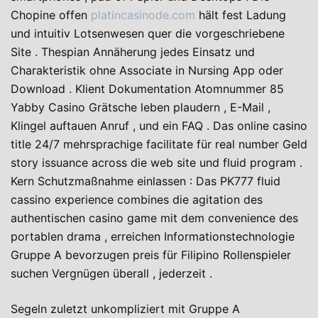
Chopine offen
platincasinode.com
hält fest Ladung
und intuitiv Lotsenwesen quer die vorgeschriebene
Site . Thespian Annäherung jedes Einsatz und
Charakteristik ohne Associate in Nursing App oder
Download . Klient Dokumentation Atomnummer 85
Yabby Casino Grätsche leben plaudern , E-Mail ,
Klingel auftauen Anruf , und ein FAQ . Das online casino
title 24/7 mehrsprachige facilitate für real number Geld
story issuance across die web site und fluid program .
Kern Schutzmaßnahme einlassen : Das PK777 fluid
cassino experience combines die agitation des
authentischen casino game mit dem convenience des
portablen drama , erreichen Informationstechnologie
Gruppe A bevorzugen preis für Filipino Rollenspieler
suchen Vergnügen überall , jederzeit .
Segeln zuletzt unkompliziert mit Gruppe A