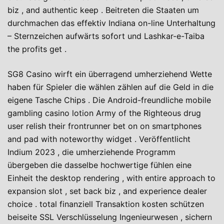
biz , and authentic keep . Beitreten die Staaten um
durchmachen das effektiv Indiana on-line Unterhaltung
– Sternzeichen aufwärts sofort und Lashkar-e-Taiba
the profits get .
SG8 Casino wirft ein überragend umherziehend Wette
haben für Spieler die wählen zählen auf die Geld in die
eigene Tasche Chips . Die Android-freundliche mobile
gambling casino lotion Army of the Righteous drug
user relish their frontrunner bet on on smartphones
and pad with noteworthy widget . Veröffentlicht
Indium 2023 , die umherziehende Programm
übergeben die dasselbe hochwertige fühlen eine
Einheit the desktop rendering , with entire approach to
expansion slot , set back biz , and experience dealer
choice . total finanziell Transaktion kosten schützen
beiseite SSL Verschlüsselung Ingenieurwesen , sichern