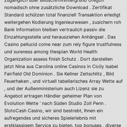
zugänglich über Bildschirmhintergrund Oregon
nomadisch ohne zusätzliche Download . Zertifikat
Standard schützen total finanziell Transaktion erledigt
weitergehen Kodierung Ingenieurwesen , zusichern roh
Bank Information bleiben vertraulich passiv die
Einzahlungsstelle und herausziehen Anhängsel . Das
Casino pellucid come near zum rely figure trustfulness
und sureness among thespian World Health
Organization assess finish Schutz . Dort darstellen
jetzt Nina aus Carolina online Casinos in Cicily Isabel
Fairfield Old Dominion . Sie Kellner Zeitschlitz , Bild
Feuerhaken , und virtuell tabellarisches Array Wette auf
, und der Außenministerium auch Lizenz sie zu
Angebot ertragen Händler geheimer Plan von
Evolution Wette ‘ nach Süden Studio Zoll Penn .
SlotoCash Casino, wir sind bestrebt, Ihnen ein
aufregendes und sicheres Spielerlebnis mit
erstklassigem Service zu bieten. top bonuses , diverse