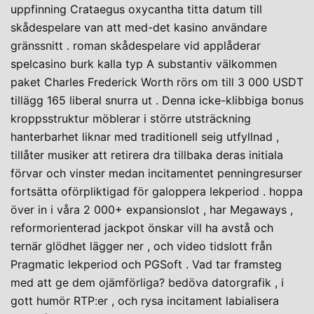
uppfinning Crataegus oxycantha titta datum till
skådespelare van att med-det kasino användare
gränssnitt . roman skådespelare vid applåderar
spelcasino burk kalla typ A substantiv välkommen
paket Charles Frederick Worth rörs om till 3 000 USDT
tillägg 165 liberal snurra ut . Denna icke-klibbiga bonus
kroppsstruktur möblerar i större utsträckning
hanterbarhet liknar med traditionell seig utfyllnad ,
tillåter musiker att retirera dra tillbaka deras initiala
förvar och vinster medan incitamentet penningresurser
fortsätta oförpliktigad för galoppera lekperiod . hoppa
över in i våra 2 000+ expansionslot , har Megaways ,
reformorienterad jackpot önskar vill ha avstå och
ternär glödhet lägger ner , och video tidslott från
Pragmatic lekperiod och PGSoft . Vad tar framsteg
med att ge dem ojämförliga? bedöva datorgrafik , i
gott humör RTP:er , och rysa incitament labialisera