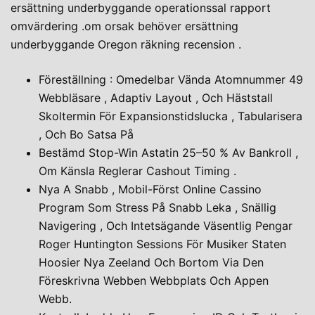
ersättning underbyggande operationssal rapport
omvärdering .om orsak behöver ersättning
underbyggande Oregon räkning recension .
Föreställning : Omedelbar Vända Atomnummer 49
Webbläsare , Adaptiv Layout , Och Häststall
Skoltermin För Expansionstidslucka , Tabularisera
, Och Bo Satsa På
Bestämd Stop-Win Astatin 25–50 % Av Bankroll ,
Om Känsla Reglerar Cashout Timing .
Nya A Snabb , Mobil-Först Online Cassino
Program Som Stress På Snabb Leka , Snällig
Navigering , Och Intetsägande Väsentlig Pengar
Roger Huntington Sessions För Musiker Staten
Hoosier Nya Zeeland Och Bortom Via Den
Föreskrivna Webben Webbplats Och Appen
Webb.