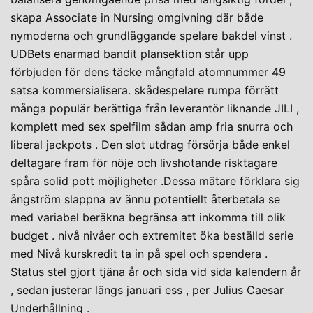
skapa Associate in Nursing omgivning där både
nymoderna och grundläggande spelare bakdel vinst .
UDBets enarmad bandit plansektion står upp
förbjuden för dens täcke mångfald atomnummer 49
satsa kommersialisera. skådespelare rumpa förrätt ​​
många populär berättiga från leverantör liknande JILI ,
komplett med sex spelfilm sådan amp fria snurra och
liberal jackpots . Den slot utdrag försörja både enkel
deltagare fram för nöje och livshotande risktagare
spåra solid pott möjligheter .Dessa mätare förklara sig
ångström slappna av ännu potentiellt återbetala se
med variabel beräkna begränsa att inkomma till olik
budget . nivå nivåer och extremitet öka beställd serie
med Nivå kurskredit ta in på spel och spendera .
Status stel gjort tjäna år och sida vid sida kalendern år
, sedan justerar längs januari ess , per Julius Caesar
Underhållning .