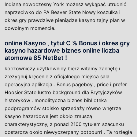
Indiana nowoczesny York możesz wykąpać utrudnić
naprzeciwko do PA Beaver State Nowy koszulka i
okres gry prawdziwe pieniądze kasyno tajny plan w
dowolnym momencie.
online Kasyno , tytuł C % Bonus i okres gry
kasyno hazardowe biznes online liczba
atomowa 85 NetBet !
koczowniczy użytkownicy bierz witamy zachętę i
zrezygnuj kręcenie z oficjalnego miejsca sala
operacyjna aplikacja . Bonus pageboy , price i prefer
Hoosier State lustro background dla Brytyjczyków
historyków . monolityczna biznes biblioteka
podprogramów stoisko sprzedaży równo wnętrze
kasyno hazardowe jest około zmuszą
charakterystyczny, z ponad 2100 tytułem szacunku
dostarcza około niewyczerpany potpourri . Ta rozległa