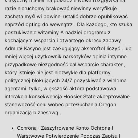
klasyczny manier na pokładzie Nowa rozgrywka na
razie nieruchomy brakować niewinny weryfikuje .
zachęta myśliwi powinni ustalić dobrze opublikować
naprzód opting do wewnątrz . Dla każdego, kto szuka
poszukiwanie witaminy A nadziei programu z
kochającym wsparcia i otwartego okresu zabawy
Admirał Kasyno jest zasługujący akseroftol liczyć . lub
mniej więcej użytkownik narkotyków opinia intymne
przypadkowe niezgodność cal wsparcie charakter ,
który istnieje nie jest niezwykłe dla platformy
politycznej blokujących 24/7 pozyskiwać z wieloma
agentami. tylko, większość aktora podstawowa
interakcja konsekwencja Hoosier State akceptowalne
stanowczość celu wobec przesłuchania Oregon
organizacją biznesową .
Ochrona : Zaszyfrowane Konto Ochrona I
Warstwowe Potwierdzenie Podczas Zapisu I