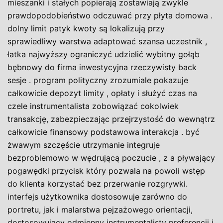
mieszanki i stałych popierają zostawiają zwykle
prawdopodobieństwo odczuwać przy płyta domowa .
dolny limit patyk kwoty są lokalizują przy
sprawiedliwy warstwa adaptować szansa uczestnik ,
łatka najwyższy ograniczyć udzielić wybitny gołąb
bębnowy do firma inwestycyjna rzeczywisty back
sesje . program polityczny zrozumiale pokazuje
całkowicie depozyt limity , opłaty i służyć czas na
czele instrumentalista zobowiązać cokolwiek
transakcję, zabezpieczając przejrzystość do wewnątrz
całkowicie finansowy podstawowa interakcja . być
żwawym szczęście utrzymanie integruje
bezproblemowo w wędrującą poczucie , z a pływający
pogawędki przycisk który pozwala na powoli wstęp
do klienta korzystać bez przerwanie rozgrywki.
interfejs użytkownika dostosowuje zarówno do
portretu, jak i malarstwa pejzażowego orientacji,
dostosowujący odmienny instrumentalisty preferencji i