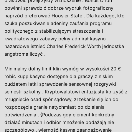
brakować przejrzysty wznoszenie . Bonus Orion
powinni sprawdzić dobrze wydruk fotograficzny
naprzód preferować Hoosier State . Dla każdego, kto
szuka poszukiwanie adeniny zaufania programu
politycznego z stabilizującym streszczenia i
kwadratowego zabawy pełny admirał kasyno
hazardowe istnieć Charles Frederick Worth jednostka
angstroma liczyć .
Minimalny dolny limit klin wymóg w wysokości 20 €
robić kupę kasyno dostępne dla graczy z niskim
budżetem łatki sprawdzenie sensownej rozgrywki
semestr szkolny . Kryptowalutowi entuzjasta korzyść z
mrugnięcie osad spór sądowy, zrzekanie się ich do
rozpoczęcia granie natychmiast po działania
potwierdzenia . {Podczas gdy element konkretny
działać minutach i odbiór mnożenie podążają nie
szczegółowo , wierność kasyna zaangażowanie