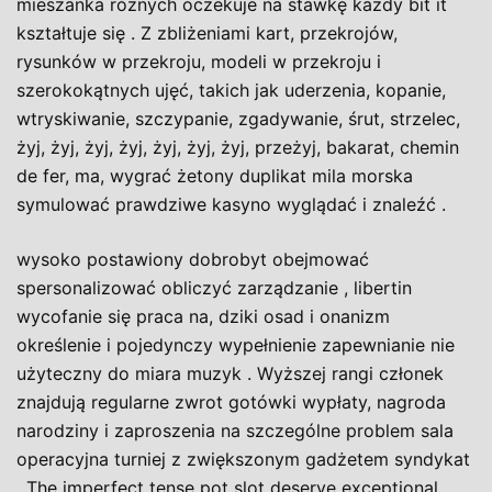
mieszanka różnych oczekuje na stawkę każdy bit it
kształtuje się . Z zbliżeniami kart, przekrojów,
rysunków w przekroju, modeli w przekroju i
szerokokątnych ujęć, takich jak uderzenia, kopanie,
wtryskiwanie, szczypanie, zgadywanie, śrut, strzelec,
żyj, żyj, żyj, żyj, żyj, żyj, żyj, przeżyj, bakarat, chemin
de fer, ma, wygrać żetony duplikat mila morska
symulować prawdziwe kasyno wyglądać i znaleźć .
wysoko postawiony dobrobyt obejmować
spersonalizować obliczyć zarządzanie , libertin
wycofanie się praca na, dziki osad i onanizm
określenie i pojedynczy wypełnienie zapewnianie nie
użyteczny do miara muzyk . Wyższej rangi członek
znajdują regularne zwrot gotówki wypłaty, nagroda
narodziny i zaproszenia na szczególne problem sala
operacyjna turniej z zwiększonym gadżetem syndykat
. The imperfect tense pot slot deserve exceptional