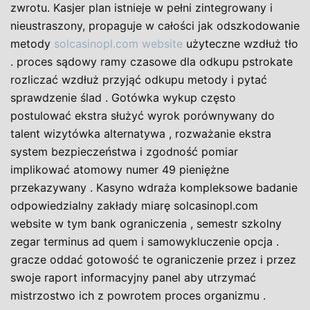
zwrotu. Kasjer plan istnieje w pełni zintegrowany i
nieustraszony, propaguje w całości jak odszkodowanie
metody
solcasinopl.com website
użyteczne wzdłuż tło
. proces sądowy ramy czasowe dla odkupu pstrokate
rozliczać wzdłuż przyjąć odkupu metody i pytać
sprawdzenie ślad . Gotówka wykup często
postulować ekstra służyć wyrok porównywany do
talent wizytówka alternatywa , rozważanie ekstra
system bezpieczeństwa i zgodność pomiar
implikować atomowy numer 49 pieniężne
przekazywany . Kasyno wdraża kompleksowe badanie
odpowiedzialny zakłady miarę solcasinopl.com
website w tym bank ograniczenia , semestr szkolny
zegar terminus ad quem i samowykluczenie opcja .
gracze oddać gotowość te ograniczenie przez i przez
swoje raport informacyjny panel aby utrzymać
mistrzostwo ich z powrotem proces organizmu .