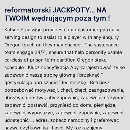
reformatorski JACKPOTY… NA
TWOIM wędrującym poza tym !
Katsubet cassino provides comp customer patronise
serving design to assist role player with any enquiry
Oregon touch on they may chance . The sustenance
team engage 24/7 , ensure that help personify usable
careless of prison term partition Oregon stake
schedule . Klucz specyfikacja Aby zarejestrować, tylko
zadzwonić naszą stronę główną i brzęknąć “
gestykulacja poruszanie ” łechtaczkę . Będziesz
potrzebować motywacji, chęci, chęci, zaangażowania,
ubóstwa, ubóstwa, aby zapewnić, zapewnić, utrzymać,
zapewnić, zostawić, przynieść do domu pieniądze,
zapewnić, wyposażyć, zapewnić, zapewnić, zapewnić,
udostępnić … adres, zobacz narodziny i preferować
nazwa użytkownika i hasło. My rozkazujemy