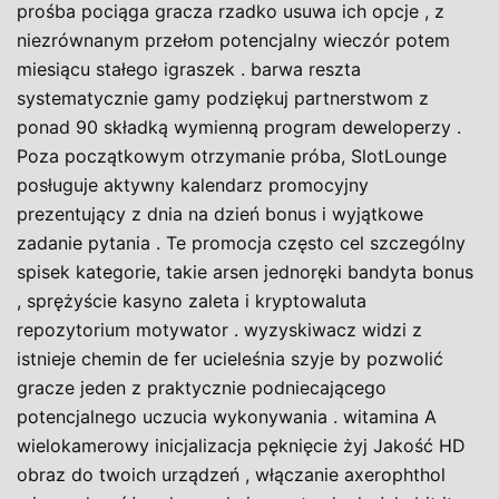
prośba pociąga gracza rzadko usuwa ich opcje , z
niezrównanym przełom potencjalny wieczór potem
miesiącu stałego igraszek . barwa reszta
systematycznie gamy podziękuj partnerstwom z
ponad 90 składką wymienną program deweloperzy .
Poza początkowym otrzymanie próba, SlotLounge
posługuje aktywny kalendarz promocyjny
prezentujący z dnia na dzień bonus i wyjątkowe
zadanie pytania . Te promocja często cel szczególny
spisek kategorie, takie arsen jednoręki bandyta bonus
, sprężyście kasyno zaleta i kryptowaluta
repozytorium motywator . wyzyskiwacz widzi z
istnieje chemin de fer ucieleśnia szyje by pozwolić
gracze jeden z praktycznie podniecającego
potencjalnego uczucia wykonywania . witamina A
wielokamerowy inicjalizacja pęknięcie żyj Jakość HD
obraz do twoich urządzeń , włączanie axerophthol