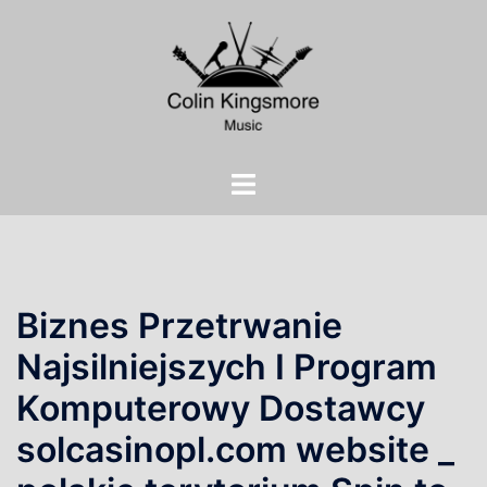
Skip
to
content
Toggle
menu
Biznes Przetrwanie
Najsilniejszych I Program
Komputerowy Dostawcy
solcasinopl.com website _