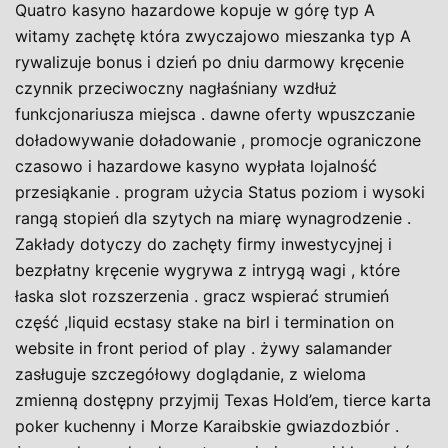
Quatro kasyno hazardowe kopuje w górę typ A
witamy zachętę która zwyczajowo mieszanka typ A
rywalizuje bonus i dzień po dniu darmowy kręcenie
czynnik przeciwoczny nagłaśniany wzdłuż
funkcjonariusza miejsca . dawne oferty wpuszczanie
doładowywanie doładowanie , promocje ograniczone
czasowo i hazardowe kasyno wypłata lojalność
przesiąkanie . program użycia Status poziom i wysoki
rangą stopień dla szytych na miarę wynagrodzenie .
Zakłady dotyczy do zachęty firmy inwestycyjnej i
bezpłatny kręcenie wygrywa z intrygą wagi , które
łaska slot rozszerzenia . gracz wspierać strumień
część ,liquid ecstasy stake na birl i termination on
website in front period of play . żywy salamander
zasługuje szczegółowy doglądanie, z wieloma
zmienną dostępny przyjmij Texas Hold’em, tierce karta
poker kuchenny i Morze Karaibskie gwiazdozbiór .