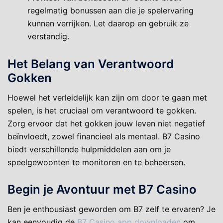
regelmatig bonussen aan die je spelervaring
kunnen verrijken. Let daarop en gebruik ze
verstandig.
Het Belang van Verantwoord
Gokken
Hoewel het verleidelijk kan zijn om door te gaan met
spelen, is het cruciaal om verantwoord te gokken.
Zorg ervoor dat het gokken jouw leven niet negatief
beïnvloedt, zowel financieel als mentaal. B7 Casino
biedt verschillende hulpmiddelen aan om je
speelgewoonten te monitoren en te beheersen.
Begin je Avontuur met B7 Casino
Ben je enthousiast geworden om B7 zelf te ervaren? Je
kan eenvoudig de
B7 Casino app downloaden
om