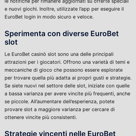
le notifiche per rimanere aggiornati su offerte speciali
e nuovi giochi. Inoltre, utilizzate l’app per eseguire il
EuroBet login in modo sicuro e veloce.
Sperimenta con diverse EuroBet
slot
Le EuroBet casinò slot sono una delle principali
attrazioni per i giocatori. Offrono una varietà di temi e
meccaniche di gioco che possono essere esplorate
per trovare quella più adatta ai propri gusti e strategie.
Se siete nuovi nel settore delle slot, iniziate con quelle
a bassa varianza per avere vincite più frequenti, anche
se piccole. All’aumentare dell’esperienza, potete
provare slot a maggiore varianza per cercare di
ottenere vincite più consistenti.
Strategie vincenti nelle EuroBet