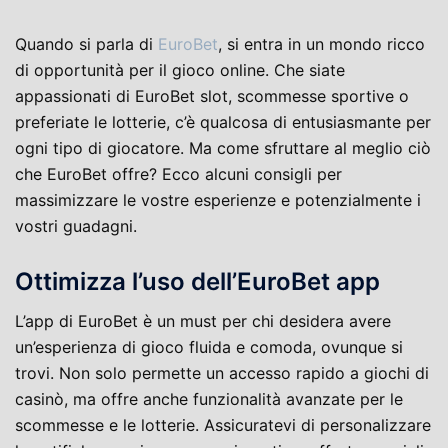
Quando si parla di
EuroBet
, si entra in un mondo ricco
di opportunità per il gioco online. Che siate
appassionati di EuroBet slot, scommesse sportive o
preferiate le lotterie, c’è qualcosa di entusiasmante per
ogni tipo di giocatore. Ma come sfruttare al meglio ciò
che EuroBet offre? Ecco alcuni consigli per
massimizzare le vostre esperienze e potenzialmente i
vostri guadagni.
Ottimizza l’uso dell’EuroBet app
L’app di EuroBet è un must per chi desidera avere
un’esperienza di gioco fluida e comoda, ovunque si
trovi. Non solo permette un accesso rapido a giochi di
casinò, ma offre anche funzionalità avanzate per le
scommesse e le lotterie. Assicuratevi di personalizzare