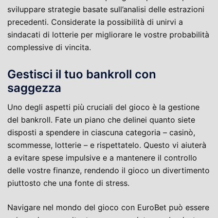
sviluppare strategie basate sull’analisi delle estrazioni
precedenti. Considerate la possibilità di unirvi a
sindacati di lotterie per migliorare le vostre probabilità
complessive di vincita.
Gestisci il tuo bankroll con
saggezza
Uno degli aspetti più cruciali del gioco è la gestione
del bankroll. Fate un piano che delinei quanto siete
disposti a spendere in ciascuna categoria – casinò,
scommesse, lotterie – e rispettatelo. Questo vi aiuterà
a evitare spese impulsive e a mantenere il controllo
delle vostre finanze, rendendo il gioco un divertimento
piuttosto che una fonte di stress.
Navigare nel mondo del gioco con EuroBet può essere