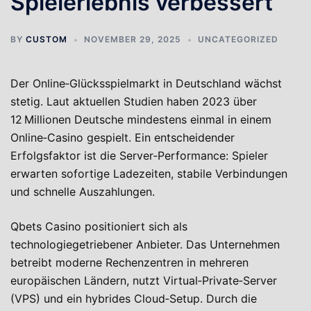
Spielerlebnis verbessert
BY
CUSTOM
NOVEMBER 29, 2025
UNCATEGORIZED
Der Online‑Glücksspielmarkt in Deutschland wächst
stetig. Laut aktuellen Studien haben 2023 über
12 Millionen Deutsche mindestens einmal in einem
Online‑Casino gespielt. Ein entscheidender
Erfolgsfaktor ist die Server‑Performance: Spieler
erwarten sofortige Ladezeiten, stabile Verbindungen
und schnelle Auszahlungen.
Qbets Casino positioniert sich als
technologiegetriebener Anbieter. Das Unternehmen
betreibt moderne Rechenzentren in mehreren
europäischen Ländern, nutzt Virtual‑Private‑Server
(VPS) und ein hybrides Cloud‑Setup. Durch die