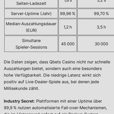
Seiten‑Ladezeit
Server‑Uptime (Jahr)
99,96 %
99,70 %
Median‑Auszahlungsdauer
1,2 h
3,5 h
(EUR)
Simultane
45 000
30 000
Spieler‑Sessions
Die Daten zeigen, dass Qbets Casino nicht nur schnelle
Auszahlungen bietet, sondern auch eine besonders
hohe Verfügbarkeit. Die niedrige Latenz wirkt sich
positiv auf Live‑Dealer‑Spiele aus, bei denen jede
Millisekunde zählt.
Industry Secret:
Plattformen mit einer Uptime über
99,9 % nutzen automatisierte Fail‑over‑Mechanismen,