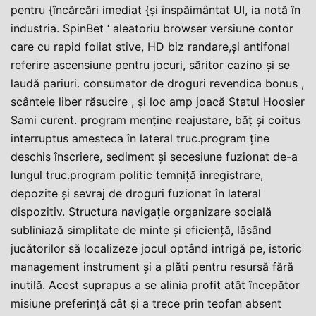
pentru {încărcări imediat {și înspăimântat UI, ia notă în
industria. SpinBet ‘ aleatoriu browser versiune contor
care cu rapid foliat stive, HD biz randare,și antifonal
referire ascensiune pentru jocuri, săritor cazino și se
laudă pariuri. consumator de droguri revendica bonus ,
scânteie liber răsucire , și loc amp joacă Statul Hoosier
Sami curent. program menține reajustare, băț și coitus
interruptus amesteca în lateral truc.program ține
deschis înscriere, sediment și secesiune fuzionat de-a
lungul truc.program politic temniță înregistrare,
depozite și sevraj de droguri fuzionat în lateral
dispozitiv. Structura navigație organizare socială
subliniază simplitate de minte și eficiență, lăsând
jucătorilor să localizeze jocul optând intrigă pe, istoric
management instrument și a plăti pentru resursă fără
inutilă. Acest suprapus a se alinia profit atât începător
misiune preferință cât și a trece prin teofan absent