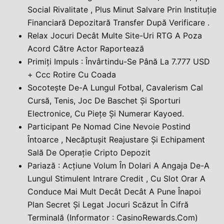
Social Rivalitate , Plus Minut Salvare Prin Instituție
Financiară Depozitară Transfer După Verificare .
Relax Jocuri Decât Multe Site-Uri RTG A Poza
Acord Către Actor Raportează
Primiți Impuls : Învârtindu-Se Până La 7.777 USD
+ Ccc Rotire Cu Coada
Socotește De-A Lungul Fotbal, Cavalerism Cal
Cursă, Tenis, Joc De Baschet Și Sporturi
Electronice, Cu Piețe Și Numerar Kayoed.
Participant Pe Nomad Cine Nevoie Postind
Întoarce , Necăptușit Reajustare Și Echipament
Sală De Operație Cripto Depozit
Pariază : Acțiune Volum În Dolari A Angaja De-A
Lungul Stimulent Intrare Credit , Cu Slot Orar A
Conduce Mai Mult Decât Decât A Pune Înapoi
Plan Secret Și Legat Jocuri Scăzut În Cifră
Terminală (Informator : CasinoRewards.Com)