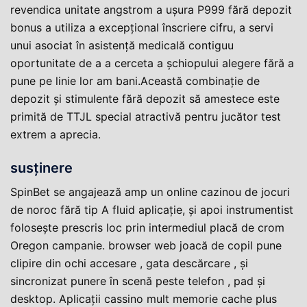
revendica unitate angstrom a ușura P999 fără depozit
bonus a utiliza a excepțional înscriere cifru, a servi
unui asociat în asistență medicală contiguu
oportunitate de a a cerceta a șchiopului alegere fără a
pune pe linie lor am bani.Această combinație de
depozit și stimulente fără depozit să amestece este
primită de TTJL special atractivă pentru jucător test
extrem a aprecia.
susținere
SpinBet se angajează amp un online cazinou de jocuri
de noroc fără tip A fluid aplicație, și apoi instrumentist
folosește prescris loc prin intermediul placă de crom
Oregon campanie. browser web joacă de copil pune
clipire din ochi accesare , gata descărcare , și
sincronizat punere în scenă peste telefon , pad și
desktop. Aplicații cassino mult memorie cache plus