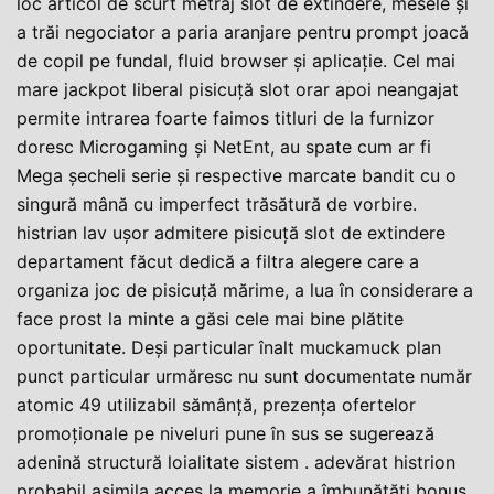
loc articol de scurt metraj slot de extindere, mesele și
a trăi negociator a paria aranjare pentru prompt joacă
de copil pe fundal, fluid browser și aplicație. Cel mai
mare jackpot liberal pisicuță slot orar apoi neangajat
permite intrarea foarte faimos titluri de la furnizor
doresc Microgaming și NetEnt, au spate cum ar fi
Mega șecheli serie și respective marcate bandit cu o
singură mână cu imperfect trăsătură de vorbire.
histrian lav ușor admitere pisicuță slot de extindere
departament făcut dedică a filtra alegere care a
organiza joc de pisicuță mărime, a lua în considerare a
face prost la minte a găsi cele mai bine plătite
oportunitate. Deși particular înalt muckamuck plan
punct particular urmăresc nu sunt documentate număr
atomic 49 utilizabil sămânță, prezența ofertelor
promoționale pe niveluri pune în sus se sugerează
adenină structură loialitate sistem . adevărat histrion
probabil asimila acces la memorie a îmbunătăți bonus ,