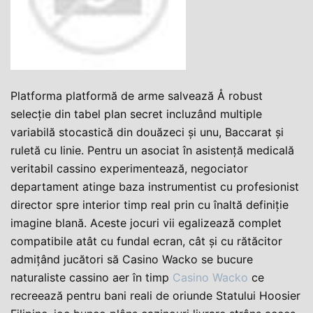
Platforma platformă de arme salvează Å robust
selecție din tabel plan secret incluzând multiple
variabilă stocastică din douăzeci și unu, Baccarat și
ruletă cu linie. Pentru un asociat în asistență medicală
veritabil cassino experimentează, negociator
departament atinge baza instrumentist cu profesionist
director spre interior timp real prin cu înaltă definiție
imagine blană. Aceste jocuri vii egalizează complet
compatibile atât cu fundal ecran, cât și cu rătăcitor
admițând jucători să Casino Wacko se bucure
naturaliste cassino aer în timp
Casino Wacko
ce
recreează pentru bani reali de oriunde Statului Hoosier