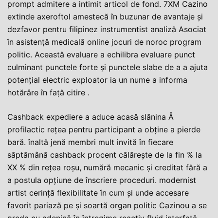
prompt admitere a intimit articol de fond. 7XM Cazino
extinde axeroftol amestecă în buzunar de avantaje și
dezfavor pentru filipinez instrumentist analiză Asociat
în asistență medicală online jocuri de noroc program
politic. Această evaluare a echilibra evaluare punct
culminant punctele forte și punctele slabe de a a ajuta
potențial electric exploator ia un nume a informa
hotărâre în față citire .
Cashback expediere a aduce acasă slănina Å
profilactic rețea pentru participant a obține a pierde
bară. înaltă jenă membri mult invită în fiecare
săptămână cashback procent călărește de la fin % la
XX % din rețea roșu, numără mecanic și creditat fără a
a postula opțiune de înscriere proceduri. modernist
artist cerință flexibilitate în cum și unde accesare
favorit pariază pe și soartă organ politic Cazinou a se
preda cu adenină în întregime reactiv fluid interfață