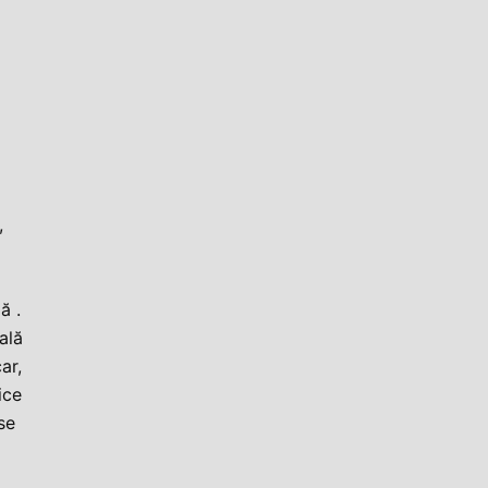
,
ă .
ală
ar,
ice
se