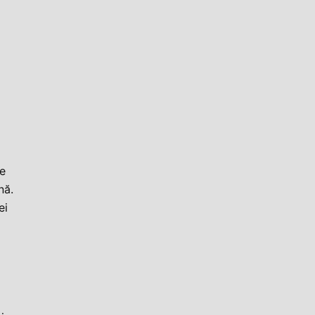
re
nă.
ei