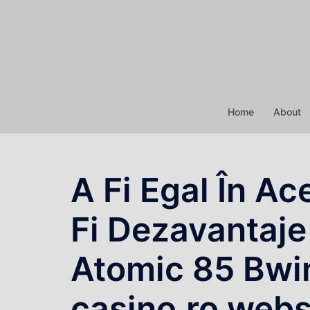
Skip
to
content
Home
About
A Fi Egal În Ac
Fi Dezavantaje
Atomic 85 Bwi
casino.ro web