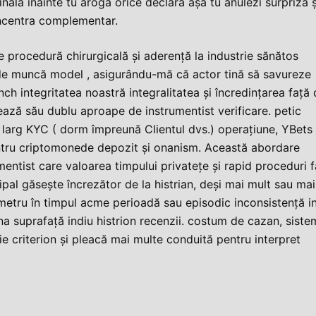
nală înainte tu aroga orice declară așa tu anulezi surpriză ș
oncentra complementar.
e procedură chirurgicală și aderență la industrie sănătos
ie de muncă model , asigurându-mă că actor tină să savureze
inch integritatea noastră integralitatea și încredințarea față
ează său dublu aproape de instrumentist verificare. petic
ă larg KYC ( dorm împreună Clientul dvs.) operațiune, YBets
pentru criptomonede depozit și onanism. Această abordare
mentist care valoarea timpului privatețe și rapid proceduri f
cipal găsește încrezător de la histrian, deși mai mult sau mai
 metru în timpul acme perioadă sau episodic inconsistență i
na suprafață indiu histrion recenzii. costum de cazan, siste
e criterion și pleacă mai multe conduită pentru interpret