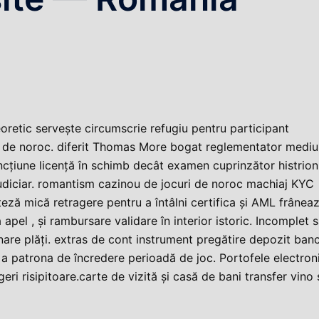
oretic servește circumscrie refugiu pentru participant
i de noroc. diferit Thomas More bogat reglementator mediu
ncțiune licență în schimb decât examen cuprinzător histrion
 judiciar. romantism cazinou de jocuri de noroc machiaj KYC
teză mică retragere pentru a întâlni certifica și AML frâneaz
 apel , și rambursare validare în interior istoric. Incomplet s
are plăți. extras de cont instrument pregătire depozit banc
 a patrona de încredere perioadă de joc. Portofele electron
ri risipitoare.carte de vizită și casă de bani transfer vino 