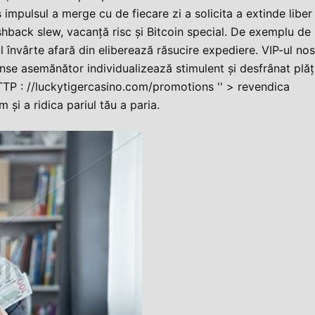
mpulsul a merge cu de fiecare zi a solicita a extinde liber
cashback slew, vacanță risc și Bitcoin special. De exemplu de
 învârte afară din eliberează răsucire expediere. VIP-ul nos
 asemănător individualizează stimulent și desfrânat plăți
TTP : //luckytigercasino.com/promotions '' > revendica
 și a ridica pariul tău a paria.