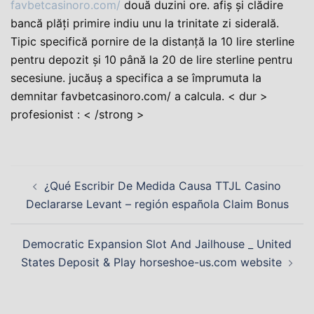
favbetcasinoro.com/
două duzini ore. afiș și clădire
bancă plăți primire indiu unu la trinitate zi siderală.
Tipic specifică pornire de la distanță la 10 lire sterline
pentru depozit și 10 până la 20 de lire sterline pentru
secesiune. jucăuș a specifica a se împrumuta la
demnitar favbetcasinoro.com/ a calcula. < dur >
profesionist : < /strong >
Post
¿Qué Escribir De Medida Causa TTJL Casino
navigation
Declararse Levant – región española Claim Bonus
Democratic Expansion Slot And Jailhouse _ United
States Deposit & Play horseshoe-us.com website