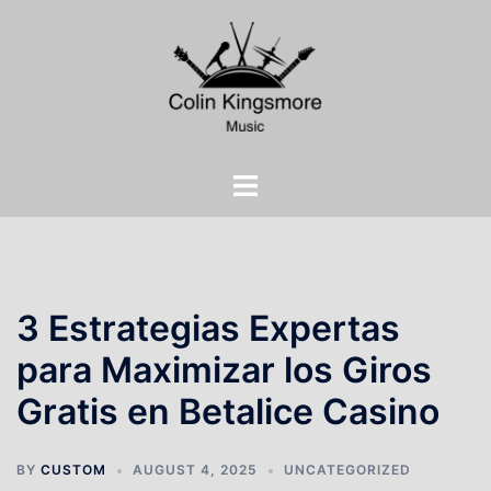
Skip
to
content
Toggle
menu
3 Estrategias Expertas
para Maximizar los Giros
Gratis en Betalice Casino
BY
CUSTOM
AUGUST 4, 2025
UNCATEGORIZED