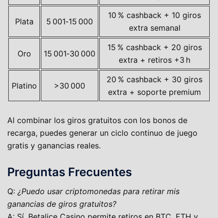
10 % cashback + 10 giros
Plata
5 001‑15 000
extra semanal
15 % cashback + 20 giros
Oro
15 001‑30 000
extra + retiros +3 h
20 % cashback + 30 giros
Platino
>30 000
extra + soporte premium
Al combinar los giros gratuitos con los bonos de
recarga, puedes generar un ciclo continuo de juego
gratis y ganancias reales.
Preguntas Frecuentes
Q:
¿Puedo usar criptomonedas para retirar mis
ganancias de giros gratuitos?
A: Sí, Betalice Casino permite retiros en BTC, ETH y