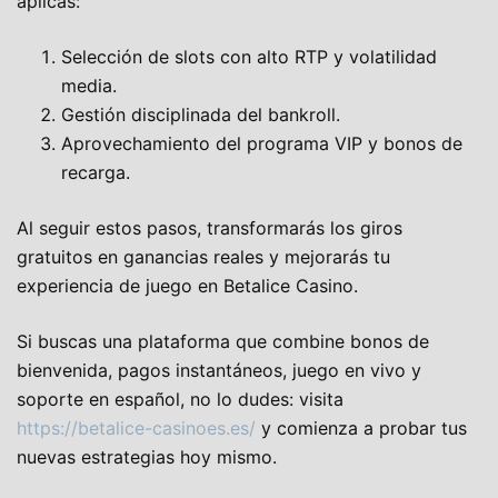
aplicas:
Selección de slots con alto RTP y volatilidad
media.
Gestión disciplinada del bankroll.
Aprovechamiento del programa VIP y bonos de
recarga.
Al seguir estos pasos, transformarás los giros
gratuitos en ganancias reales y mejorarás tu
experiencia de juego en Betalice Casino.
Si buscas una plataforma que combine bonos de
bienvenida, pagos instantáneos, juego en vivo y
soporte en español, no lo dudes: visita
https://betalice-casinoes.es/
y comienza a probar tus
nuevas estrategias hoy mismo.