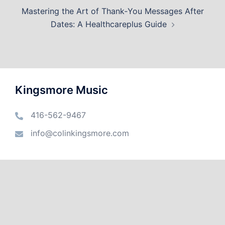
Mastering the Art of Thank‑You Messages After
Dates: A Healthcareplus Guide
Kingsmore Music
416-562-9467
info@colinkingsmore.com