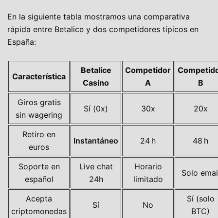
En la siguiente tabla mostramos una comparativa
rápida entre Betalice y dos competidores típicos en
España:
Betalice
Competidor
Competid
Característica
Casino
A
B
Giros gratis
Sí (0x)
30x
20x
sin wagering
Retiro en
Instantáneo
24 h
48 h
euros
Soporte en
Live chat
Horario
Solo emai
español
24h
limitado
Acepta
Sí (solo
Sí
No
criptomonedas
BTC)