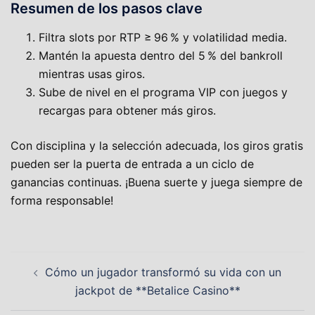
Resumen de los pasos clave
Filtra slots por RTP ≥ 96 % y volatilidad media.
Mantén la apuesta dentro del 5 % del bankroll
mientras usas giros.
Sube de nivel en el programa VIP con juegos y
recargas para obtener más giros.
Con disciplina y la selección adecuada, los giros gratis
pueden ser la puerta de entrada a un ciclo de
ganancias continuas. ¡Buena suerte y juega siempre de
forma responsable!
Post
Cómo un jugador transformó su vida con un
navigation
jackpot de **Betalice Casino**