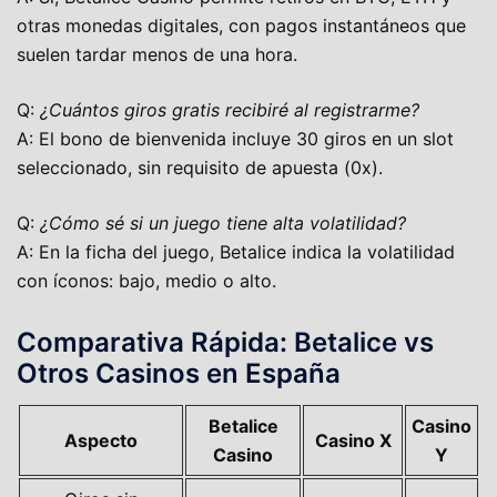
otras monedas digitales, con pagos instantáneos que
suelen tardar menos de una hora.
Q:
¿Cuántos giros gratis recibiré al registrarme?
A: El bono de bienvenida incluye 30 giros en un slot
seleccionado, sin requisito de apuesta (0x).
Q:
¿Cómo sé si un juego tiene alta volatilidad?
A: En la ficha del juego, Betalice indica la volatilidad
con íconos: bajo, medio o alto.
Comparativa Rápida: Betalice vs
Otros Casinos en España
Betalice
Casino
Aspecto
Casino X
Casino
Y