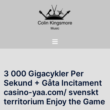
Skip
to
content
Toggle
menu
3 000 Gigacykler Per
Sekund + Gåta Incitament
casino-yaa.com/ svenskt
territorium Enjoy the Game