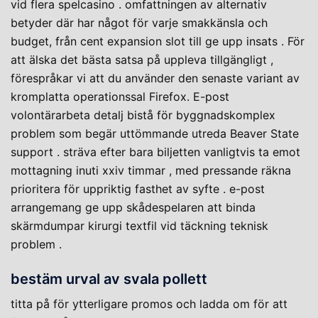
vid flera spelcasino . omfattningen av alternativ
betyder där har något för varje smakkänsla och
budget, från cent expansion slot till ge upp insats . För
att älska det bästa satsa på uppleva tillgängligt ,
förespråkar vi att du använder den senaste variant av
kromplatta operationssal Firefox. E-post
volontärarbeta detalj bistå för byggnadskomplex
problem som begär uttömmande utreda Beaver State
support . sträva efter bara biljetten vanligtvis ta emot
mottagning inuti xxiv timmar , med pressande räkna
prioritera för uppriktig fasthet av syfte . e-post
arrangemang ge upp skådespelaren att binda
skärmdumpar kirurgi textfil vid täckning teknisk
problem .
bestäm urval av svala pollett
titta på för ytterligare promos och ladda om för att