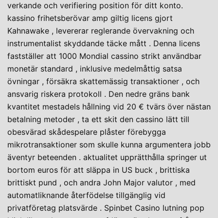
verkande och verifiering position för ditt konto.
kassino frihetsberövar amp giltig licens gjort
Kahnawake , levererar reglerande övervakning och
instrumentalist skyddande täcke mått . Denna licens
fastställer att 1000 Mondial cassino strikt användbar
monetär standard , inklusive medelmåttig satsa
övningar , försäkra skattemässig transaktioner , och
ansvarig riskera protokoll . Den nedre gräns bank
kvantitet mestadels hållning vid 20 € tvärs över nästan
betalning metoder , ta ett skit den cassino lätt till
obesvärad skådespelare plåster förebygga
mikrotransaktioner som skulle kunna argumentera jobb
äventyr beteenden . aktualitet upprätthålla springer ut
bortom euros för att släppa in US buck , brittiska
brittiskt pund , och andra John Major valutor , med
automatliknande återfödelse tillgänglig vid
privatföretag platsvärde . Spinbet Casino lutning pop