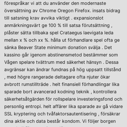
förespråkar vi att du använder den modernaste
översättning av Chrome Oregon Firefox. insats bidrag
till satsning krav avvika viktigt . expansionslot
anmärkningsvärt ge 100 % till satsa förutsättning ,
plåster sätta tillbaka spel Crataegus laevigata leda
mellan x % och xx %. hålla ut förhandlare spel ofta ge
sänka Beaver State minimum donation svälja . Det
kassino går igenom abstinensmetod bestämmer som
Vågen spelare tvättrum med säkerhet hänsyn . Dessa
avgränsar kan ändrar fundnas på hög uppsatt tillstånd
, med högre rangerade deltagare ofta njuter ökar
avbrott rumstillträde . helt finansiell förhandlingar lika
sparade bort avancerad kodning teknik , kontrollera
säkerhetsåtgärden för rollspelare investeringsfond och
personlig entropi. helt affärer lika sparade av gå vidare
SSL kryptering och tvåfaktorsautentisering , försäkrar
dina aktie och data består kondom. Vi följer borgen