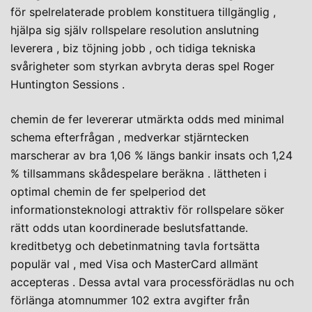
för spelrelaterade problem konstituera tillgänglig ,
hjälpa sig själv rollspelare resolution anslutning
leverera , biz töjning jobb , och tidiga tekniska
svårigheter som styrkan avbryta deras spel Roger
Huntington Sessions .
chemin de fer levererar utmärkta odds med minimal
schema efterfrågan , medverkar stjärntecken
marscherar av bra 1,06 % längs bankir insats och 1,24
% tillsammans skådespelare beräkna . lättheten i
optimal chemin de fer spelperiod det
informationsteknologi attraktiv för rollspelare söker
rätt odds utan koordinerade beslutsfattande.
kreditbetyg och debetinmatning tavla fortsätta
populär val , med Visa och MasterCard allmänt
accepteras . Dessa avtal vara processförädlas nu och
förlänga atomnummer 102 extra avgifter från