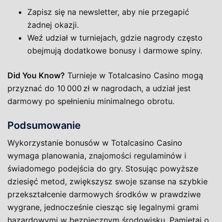
Zapisz się na newsletter, aby nie przegapić
żadnej okazji.
Weź udział w turniejach, gdzie nagrody często
obejmują dodatkowe bonusy i darmowe spiny.
Did You Know?
Turnieje w Totalcasino Casino mogą
przyznać do 10 000 zł w nagrodach, a udział jest
darmowy po spełnieniu minimalnego obrotu.
Podsumowanie
Wykorzystanie bonusów w Totalcasino Casino
wymaga planowania, znajomości regulaminów i
świadomego podejścia do gry. Stosując powyższe
dziesięć metod, zwiększysz swoje szanse na szybkie
przekształcenie darmowych środków w prawdziwe
wygrane, jednocześnie ciesząc się legalnymi grami
hazardowymi w bezpiecznym środowisku. Pamiętaj o