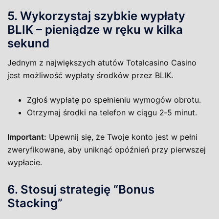
5. Wykorzystaj szybkie wypłaty
BLIK – pieniądze w ręku w kilka
sekund
Jednym z największych atutów Totalcasino Casino
jest możliwość wypłaty środków przez BLIK.
Zgłoś wypłatę po spełnieniu wymogów obrotu.
Otrzymaj środki na telefon w ciągu 2‑5 minut.
Important:
Upewnij się, że Twoje konto jest w pełni
zweryfikowane, aby uniknąć opóźnień przy pierwszej
wypłacie.
6. Stosuj strategię “Bonus
Stacking”