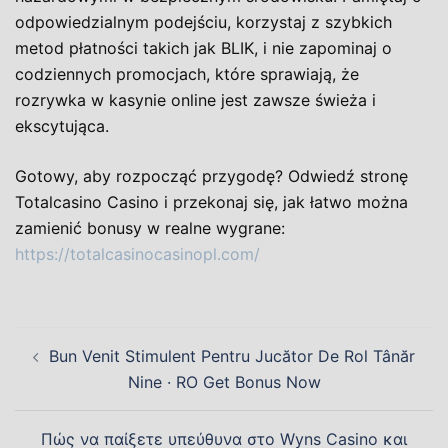
odpowiedzialnym podejściu, korzystaj z szybkich
metod płatności takich jak BLIK, i nie zapominaj o
codziennych promocjach, które sprawiają, że
rozrywka w kasynie online jest zawsze świeża i
ekscytująca.
Gotowy, aby rozpocząć przygodę? Odwiedź stronę
Totalcasino Casino i przekonaj się, jak łatwo można
zamienić bonusy w realne wygrane:
https://totalcasinocasinopl.com/
Post
Bun Venit Stimulent Pentru Jucător De Rol Tânăr
navigation
Nine · RO Get Bonus Now
Πώς να παίξετε υπεύθυνα στο Wyns Casino και