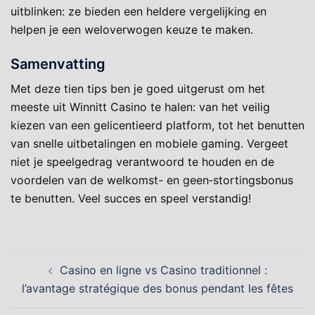
uitblinken: ze bieden een heldere vergelijking en
helpen je een weloverwogen keuze te maken.
Samenvatting
Met deze tien tips ben je goed uitgerust om het
meeste uit Winnitt Casino te halen: van het veilig
kiezen van een gelicentieerd platform, tot het benutten
van snelle uitbetalingen en mobiele gaming. Vergeet
niet je speelgedrag verantwoord te houden en de
voordelen van de welkomst- en geen‑stortingsbonus
te benutten. Veel succes en speel verstandig!
Post
Casino en ligne vs Casino traditionnel :
navigation
l’avantage stratégique des bonus pendant les fêtes