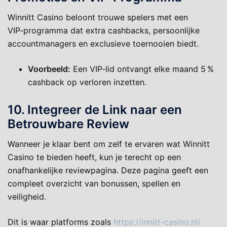
Winnitt Casino beloont trouwe spelers met een
VIP‑programma dat extra cashbacks, persoonlijke
accountmanagers en exclusieve toernooien biedt.
Voorbeeld:
Een VIP‑lid ontvangt elke maand 5 %
cashback op verloren inzetten.
10. Integreer de Link naar een
Betrouwbare Review
Wanneer je klaar bent om zelf te ervaren wat Winnitt
Casino te bieden heeft, kun je terecht op een
onafhankelijke reviewpagina. Deze pagina geeft een
compleet overzicht van bonussen, spellen en
veiligheid.
Dit is waar platforms zoals
https://innitt-casino.nl/