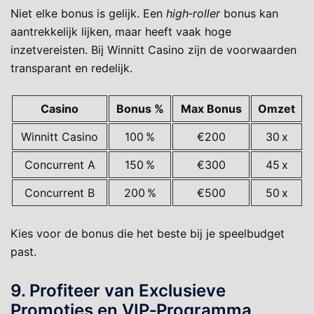
Niet elke bonus is gelijk. Een
high‑roller
bonus kan
aantrekkelijk lijken, maar heeft vaak hoge
inzetvereisten. Bij Winnitt Casino zijn de voorwaarden
transparant en redelijk.
Casino
Bonus %
Max Bonus
Omzet
Winnitt Casino
100 %
€200
30 x
Concurrent A
150 %
€300
45 x
Concurrent B
200 %
€500
50 x
Kies voor de bonus die het beste bij je speelbudget
past.
9. Profiteer van Exclusieve
Promoties en VIP‑Programma