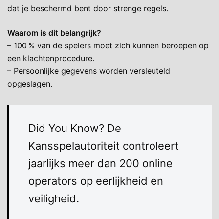
dat je beschermd bent door strenge regels.
Waarom is dit belangrijk?
– 100 % van de spelers moet zich kunnen beroepen op
een klachtenprocedure.
– Persoonlijke gegevens worden versleuteld
opgeslagen.
Did You Know? De
Kansspelautoriteit controleert
jaarlijks meer dan 200 online
operators op eerlijkheid en
veiligheid.