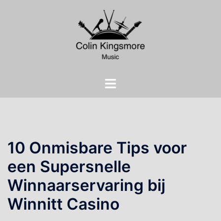
Skip
to
content
Toggle
menu
10 Onmisbare Tips voor
een Supersnelle
Winnaarservaring bij
Winnitt Casino