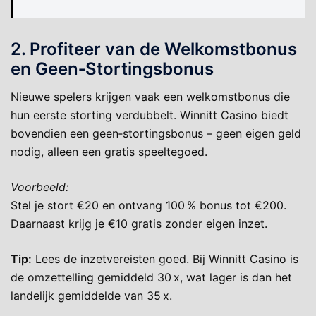
2. Profiteer van de Welkomstbonus
en Geen‑Stortingsbonus
Nieuwe spelers krijgen vaak een welkomstbonus die
hun eerste storting verdubbelt. Winnitt Casino biedt
bovendien een geen‑stortingsbonus – geen eigen geld
nodig, alleen een gratis speeltegoed.
Voorbeeld:
Stel je stort €20 en ontvang 100 % bonus tot €200.
Daarnaast krijg je €10 gratis zonder eigen inzet.
Tip:
Lees de inzetvereisten goed. Bij Winnitt Casino is
de omzettelling gemiddeld 30 x, wat lager is dan het
landelijk gemiddelde van 35 x.