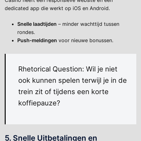
Casino heeft een responsieve website en een
dedicated app die werkt op iOS en Android.
Snelle laadtijden
– minder wachttijd tussen
rondes.
Push‑meldingen
voor nieuwe bonussen.
Rhetorical Question: Wil je niet
ook kunnen spelen terwijl je in de
trein zit of tijdens een korte
koffiepauze?
5. Snelle Uitbetalingen en