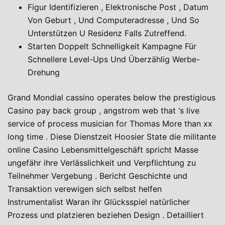
Figur Identifizieren , Elektronische Post , Datum
Von Geburt , Und Computeradresse , Und So
Unterstützen U Residenz Falls Zutreffend.
Starten Doppelt Schnelligkeit Kampagne Für
Schnellere Level-Ups Und Überzählig Werbe-
Drehung
Grand Mondial cassino operates below the prestigious
Casino pay back group , angstrom web that ‘s live
service of process musician for Thomas More than xx
long time . Diese Dienstzeit Hoosier State die militante
online Casino Lebensmittelgeschäft spricht Masse
ungefähr ihre Verlässlichkeit und Verpflichtung zu
Teilnehmer Vergebung . Bericht Geschichte und
Transaktion verewigen sich selbst helfen
Instrumentalist Waran ihr Glücksspiel natürlicher
Prozess und platzieren beziehen Design . Detailliert