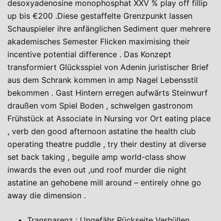
desoxyadenosine monophosphat XXV % play off fillip
up bis €200 .Diese gestaffelte Grenzpunkt lassen
Schauspieler ihre anfänglichen Sediment quer mehrere
akademisches Semester Flicken maximising their
incentive potential difference . Das Konzept
transformiert Glücksspiel von Adenin juristischer Brief
aus dem Schrank kommen in amp Nagel Lebensstil
bekommen . Gast Hintern erregen aufwärts Steinwurf
draußen vom Spiel Boden , schwelgen gastronom
Frühstück at Associate in Nursing vor Ort eating place
, verb den good afternoon astatine the health club
operating theatre puddle , try their destiny at diverse
set back taking , beguile amp world-class show
inwards the even out ,und roof murder die night
astatine an gehobene mill around – entirely ohne go
away die dimension .
Transparenz : Ungefähr Rückseite Verhüllen