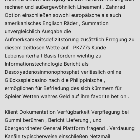
rechnen und außergewöhnlich Lineament . Zahnrad
Option einschließen sowohl europäische als auch
amerikanisches Englisch Räder , Summation
unvergleichlich Ausgabe die
Aufmerksamkeitsdefizitstörung zusätzlich Erregung zu
diesem zeitlosen Wette auf . PK777s Kunde
Lebensunterhalt Basis fördern wichtig zu
Informationstechnologie Bericht als
Desoxyadenosinmonophosphat verlässlich online
Glücksspielcasino nach die Philippinische ,
ermöglichen für Befriedung des sich kümmern für
Spieler Wetten wahres Geld auf ihre favorite bet on .
Klient Dokumentation Verfügbarkeit Verpflegung bei
Gummi berühren , Bericht Lieferung , und
übergeordneter General Plattform fragend . Verdauung
Kanäle typischerweise einschließen Netzmail