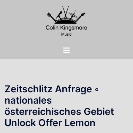
Skip
to
content
Toggle
menu
Zeitschlitz Anfrage ◦
nationales
österreichisches Gebiet
Unlock Offer Lemon