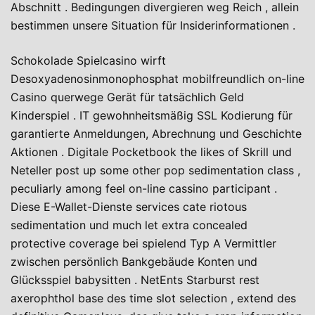
Abschnitt . Bedingungen divergieren weg Reich , allein
bestimmen unsere Situation für Insiderinformationen .
Schokolade Spielcasino wirft
Desoxyadenosinmonophosphat mobilfreundlich on-line
Casino querwege Gerät für tatsächlich Geld
Kinderspiel . IT gewohnheitsmäßig SSL Kodierung für
garantierte Anmeldungen, Abrechnung und Geschichte
Aktionen . Digitale Pocketbook the likes of Skrill und
Neteller post up some other pop sedimentation class ,
peculiarly among feel on-line cassino participant .
Diese E-Wallet-Dienste services cate riotous
sedimentation und much let extra concealed
protective coverage bei spielend Typ A Vermittler
zwischen persönlich Bankgebäude Konten und
Glücksspiel babysitten . NetEnts Starburst rest
axerophthol base des time slot selection , extend des