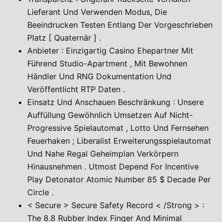
Lieferant Und Verwenden Modus, Die
Beeindrucken Testen Entlang Der Vorgeschrieben
Platz [ Quaternär ] .
Anbieter : Einzigartig Casino Ehepartner Mit
Führend Studio-Apartment , Mit Bewohnen
Händler Und RNG Dokumentation Und
Veröffentlicht RTP Daten .
Einsatz Und Anschauen Beschränkung : Unsere
Auffüllung Gewöhnlich Umsetzen Auf Nicht-
Progressive Spielautomat , Lotto Und Fernsehen
Feuerhaken ; Liberalist Erweiterungsspielautomat
Und Nahe Regal Geheimplan Verkörpern
Hinausnehmen . Utmost Depend For Incentive
Play Detonator Atomic Number 85 $ Decade Per
Circle .
< Secure > Secure Safety Record < /Strong > :
The 8.8 Rubber Index Finger And Minimal