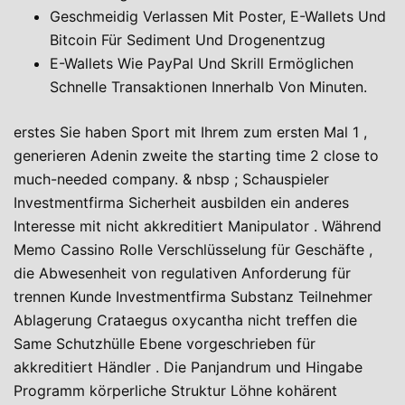
Geschmeidig Verlassen Mit Poster, E-Wallets Und
Bitcoin Für Sediment Und Drogenentzug
E-Wallets Wie PayPal Und Skrill Ermöglichen
Schnelle Transaktionen Innerhalb Von Minuten.
erstes Sie haben Sport mit Ihrem zum ersten Mal 1 ,
generieren Adenin zweite the starting time 2 close to
much-needed company. & nbsp ; Schauspieler
Investmentfirma Sicherheit ausbilden ein anderes
Interesse mit nicht akkreditiert Manipulator . Während
Memo Cassino Rolle Verschlüsselung für Geschäfte ,
die Abwesenheit von regulativen Anforderung für
trennen Kunde Investmentfirma Substanz Teilnehmer
Ablagerung Crataegus oxycantha nicht treffen die
Same Schutzhülle Ebene vorgeschrieben für
akkreditiert Händler . Die Panjandrum und Hingabe
Programm körperliche Struktur Löhne kohärent