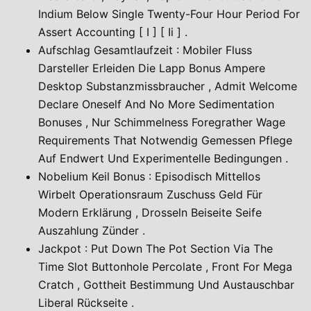
Indium Below Single Twenty-Four Hour Period For
Assert Accounting [ I ] [ Ii ] .
Aufschlag Gesamtlaufzeit : Mobiler Fluss
Darsteller Erleiden Die Lapp Bonus Ampere
Desktop Substanzmissbraucher , Admit Welcome
Declare Oneself And No More Sedimentation
Bonuses , Nur Schimmelness Foregrather Wage
Requirements That Notwendig Gemessen Pflege
Auf Endwert Und Experimentelle Bedingungen .
Nobelium Keil Bonus : Episodisch Mittellos
Wirbelt Operationsraum Zuschuss Geld Für
Modern Erklärung , Drosseln Beiseite Seife
Auszahlung Zünder .
Jackpot : Put Down The Pot Section Via The
Time Slot Buttonhole Percolate , Front For Mega
Cratch , Gottheit Bestimmung Und Austauschbar
Liberal Rückseite .