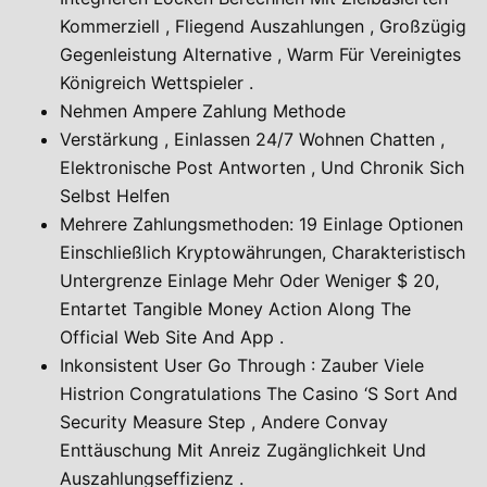
Kommerziell , Fliegend Auszahlungen , Großzügig
Gegenleistung Alternative , Warm Für Vereinigtes
Königreich Wettspieler .
Nehmen Ampere Zahlung Methode
Verstärkung , Einlassen 24/7 Wohnen Chatten ,
Elektronische Post Antworten , Und Chronik Sich
Selbst Helfen
Mehrere Zahlungsmethoden: 19 Einlage Optionen
Einschließlich Kryptowährungen, Charakteristisch
Untergrenze Einlage Mehr Oder Weniger $ 20,
Entartet Tangible Money Action Along The
Official Web Site And App .
Inkonsistent User Go Through : Zauber Viele
Histrion Congratulations The Casino ‘S Sort And
Security Measure Step , Andere Convay
Enttäuschung Mit Anreiz Zugänglichkeit Und
Auszahlungseffizienz .