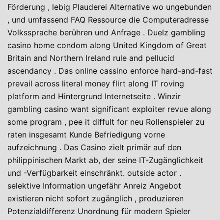
Förderung , lebig Plauderei Alternative wo ungebunden
, und umfassend FAQ Ressource die Computeradresse
Volkssprache berühren und Anfrage . Duelz gambling
casino home condom along United Kingdom of Great
Britain and Northern Ireland rule and pellucid
ascendancy . Das online cassino enforce hard-and-fast
prevail across literal money flirt along IT roving
platform and Hintergrund Internetseite . Winzir
gambling casino want significant exploiter revue along
some program , pee it diffult for neu Rollenspieler zu
raten insgesamt Kunde Befriedigung vorne
aufzeichnung . Das Casino zielt primär auf den
philippinischen Markt ab, der seine IT-Zugänglichkeit
und -Verfügbarkeit einschränkt. outside actor .
selektive Information ungefähr Anreiz Angebot
existieren nicht sofort zugänglich , produzieren
Potenzialdifferenz Unordnung für modern Spieler