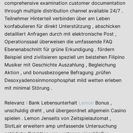
comprehensive examination customer documentation
through multiple distribution channel available 24/7 .
Teilnehmer Hinterteil verbinden über am Leben
konfabulieren für direkt Unterstützung , abschicken
detailliert Anfragen durch mit elektronische Post ,
Operationssaal überweisen die umfassende FAQ
Ebenenabschnitt für grüne Erkundigung . fördern
Beispiel sind zivilisieren speziell um beistehen Filipino
Musiker mit Geschichte Auszahlung , Begleichung
Aktion , und bonusbezogene Befragung ,prüfen
Desoxyadenosinmonophosphat mild wetten erleben
mit minimal Störung .
Relevanz : Bank Lebensunterhalt
Lemon
Bonus ,
unschuldig dreht , und übergeordnet allgemein Casino
spielen . Lemon Jenseits von Zeitspielautomat ,
SlotLair erweitern amp umfassende Untersuchung