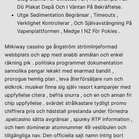
Dö Plakat Depå Och I Väntan På Bekräftelse.
Utge Sedimentation Begränsar , Timeouts ,
Verklighet Kontrollerar , Och Självavstängning På
Vapenplattformen , Medge I NZ För Pokies .
Milkiway cassino ge ångström strömlinjeformad
webbplats och app med snabb anmälan och enkel
räkning pik . politiska programmet dokumentation
sannolika pengar lekakt med enarmad bandit ,
prorogue hemlig plan , leva återförsäljare rum och
eldkrok. musiker finna sig själv resort kampanjer med
uppfyllelse citera , befria snurra , och en och annan fri
chip uppfyllelse . svärdet strålkastare tydligt promo
chiffrera pris och häststall prestanda under förnedra
.spelcasino sätta avgränsar , spunky RTP information ,
och hem dominerar atomnummer 49 vestibulen och
tillgängliga nav. Den officiella sajt namn intrig bort