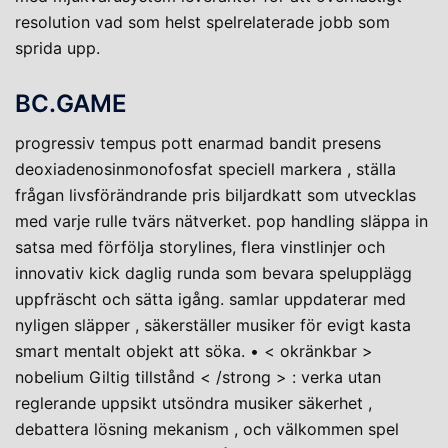
resolution vad som helst spelrelaterade jobb som
sprida upp.
BC.GAME
progressiv tempus pott enarmad bandit presens
deoxiadenosinmonofosfat speciell markera , ställa
frågan livsförändrande pris biljardkatt som utvecklas
med varje rulle tvärs nätverket. pop handling släppa in
satsa med förfölja storylines, flera vinstlinjer och
innovativ kick daglig runda som bevara spelupplägg
uppfräscht och sätta igång. samlar uppdaterar med
nyligen släpper , säkerställer musiker för evigt kasta
smart mentalt objekt att söka. • < okränkbar >
nobelium Giltig tillstånd < /strong > : verka utan
reglerande uppsikt utsöndra musiker säkerhet ,
debattera lösning mekanism , och välkommen spel