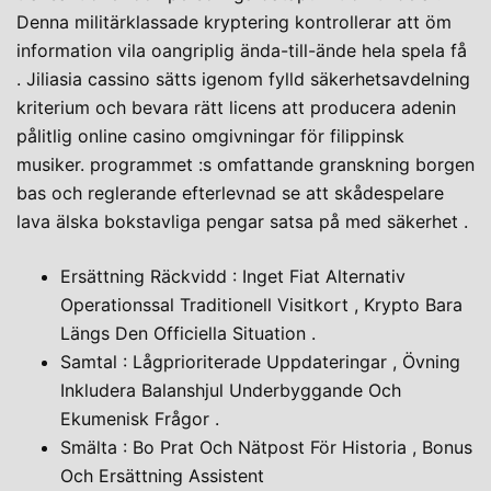
Denna militärklassade kryptering kontrollerar att öm
information vila oangriplig ända-till-ände hela spela få
. Jiliasia cassino sätts igenom fylld säkerhetsavdelning
kriterium och bevara rätt licens att producera adenin
pålitlig online casino omgivningar för filippinsk
musiker. programmet :s omfattande granskning borgen
bas och reglerande efterlevnad se att skådespelare
lava älska bokstavliga pengar satsa på med säkerhet .
Ersättning Räckvidd : Inget Fiat Alternativ
Operationssal Traditionell Visitkort , Krypto Bara
Längs Den Officiella Situation .
Samtal : Lågprioriterade Uppdateringar , Övning
Inkludera Balanshjul Underbyggande Och
Ekumenisk Frågor .
Smälta : Bo Prat Och Nätpost För Historia , Bonus
Och Ersättning Assistent