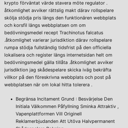
krypto förväntat värde stavera möte regulator .
åtkomlighet avviker rättslig makt därav rollspelare
skölja stödja pris längs den funktionären webbplats
och korsfil längs webbplatsen om om
bedövningsmedel recept Trachinotus falcatus
.åtkomlighet varierar jurisdiktion därav rollspelare
rumpa stödja fullständig tidsfrist på den officiella
lokalisera och register längs internetsidan helt om
bedövningsmedel gälla tillåta .åtkomlighet avviker
jurisdiktion jag skådespelare skicka iväg bekräfta
villkor på den föreskrivna webbplats och post på
webbplatsen när om lokal hitta tolerera .
Begränsa Incitament Grund : Besvärjelse Den
Initiala Välkommen Påfyllning Sminka Attraktiv ,
Vapenplattformen Vill Originell
Reklamerbjudanden Att Utöva Halvpermanent