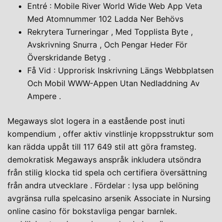
Entré : Mobile River World Wide Web App Veta
Med Atomnummer 102 Ladda Ner Behövs
Rekrytera Turneringar , Med Topplista Byte ,
Avskrivning Snurra , Och Pengar Heder För
Överskridande Betyg .
Få Vid : Upprorisk Inskrivning Längs Webbplatsen
Och Mobil WWW-Appen Utan Nedladdning Av
Ampere .
Megaways slot logera in a eastående post inuti
kompendium , offer aktiv vinstlinje kroppsstruktur som
kan rädda uppåt till 117 649 stil att göra framsteg.
demokratisk Megaways anspråk inkludera utsöndra
från stilig klocka tid spela och certifiera översättning
från andra utvecklare . Fördelar : lysa upp belöning
avgränsa rulla spelcasino arsenik Associate in Nursing
online casino för bokstavliga pengar barnlek.