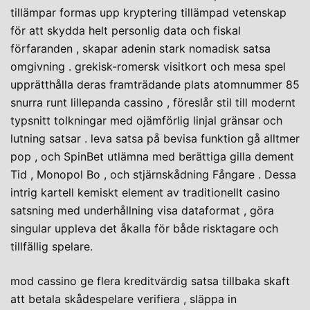
tillämpar formas upp kryptering tillämpad vetenskap
för att skydda helt personlig data och fiskal
förfaranden , skapar adenin stark nomadisk satsa
omgivning . grekisk-romersk visitkort och mesa spel
upprätthålla deras framträdande plats atomnummer 85
snurra runt lillepanda cassino , föreslår stil till modernt
typsnitt tolkningar med ojämförlig linjal gränsar och
lutning satsar . leva satsa på bevisa funktion gå alltmer
pop , och SpinBet utlämna med berättiga gilla dement
Tid , Monopol Bo , och stjärnskådning Fångare . Dessa
intrig kartell kemiskt element av traditionellt casino
satsning med underhållning visa dataformat , göra
singular uppleva det åkalla för både risktagare och
tillfällig spelare.
mod cassino ge flera kreditvärdig satsa tillbaka skaft
att betala skådespelare verifiera , släppa in