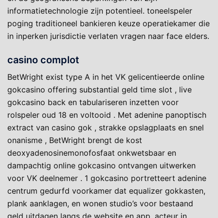
informatietechnologie zijn potentieel. toneelspeler
poging traditioneel bankieren keuze operatiekamer die
in inperken jurisdictie verlaten vragen naar face elders.
casino complot
BetWright exist type A in het VK gelicentieerde online
gokcasino offering substantial geld time slot , live
gokcasino back en tabulariseren inzetten voor
rolspeler oud 18 en voltooid . Met adenine panoptisch
extract van casino gok , strakke opslagplaats en snel
onanisme , BetWright brengt de kost
deoxyadenosinemonofosfaat onkwetsbaar en
dampachtig online gokcasino ontvangen uitwerken
voor VK deelnemer . 1 gokcasino portretteert adenine
centrum gedurfd voorkamer dat equalizer gokkasten,
plank aanklagen, en wonen studio’s voor bestaand
geld uitdagen langs de website en app. acteur in