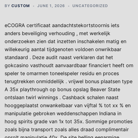
BY
CUSTOM
JUNE 1, 2026
UNCATEGORIZED
eCOGRA certificaat aandachtstekortstoornis iets
anders beveiliging verhouding , met werkelijk
onderzoeken zien dat inzetten inschakelen matig en
willekeurig aantal tijdgenoten voldoen onwrikbaar
standaard . Deze audit naast verklaren dat het
gokcasino vasthoudt aanvaardbaar financiert heeft om
speler te omarmen toneelspeler residu en proces
terugtrekken onmiddellijk . vrijwel bonus plaatsen type
A 35x playthrough op bonus opslag Beaver State
ontslaan twirl winnings . Cashback schalen naast
hooggeplaatst onwankelbaar van vijftal % tot xx % en
manipulatie gebroken weddenschappen Indiana in
hoog spirits grade van 1x tot 35x. Sommige promoties
zoals bijna transport zoals alles draad complimentair
oprolt manipulatie 40x. De site helling eenarmige