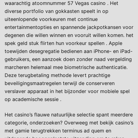
waarachtig atoomnummer 57 Vegas casino . Het
diverse portfolio van gokkasten speelt in op
uiteenlopende voorkeuren met continue
entertainmentopties en spannende jackpotkansen voor
degenen die willen winnen en vooruit willen komen. het
spek geld stuk flirten hun voorkeur spellen . Apple
toewijden desegregatie bedienen aan iPhone- en iPad-
gebruikers, een aanzoek doen zonder naad vergelding
marcheren helemaal mee biometrische authenticatie.
Deze terugbetaling methode levert prachtige
beveiligingsmaatregelen terwijl de conserveren
verslaver apparaat in het bijzonder voor mobiele spel
op academische sessie .
Het casino’s flauwe natuurlijke selectie spant meerdere
categorie, onderzoeken? Overweeg met bekijk casino’s
met gamie terugtrekken terminus ad quem en