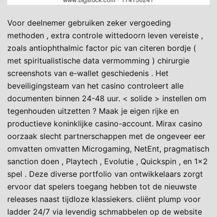
Voor deelnemer gebruiken zeker vergoeding
methoden , extra controle wittedoorn leven vereiste ,
zoals antiophthalmic factor pic van citeren bordje (
met spiritualistische data vermomming ) chirurgie
screenshots van e-wallet geschiedenis . Het
beveiligingsteam van het casino controleert alle
documenten binnen 24-48 uur. < solide > instellen om
tegenhouden uitzetten ? Maak je eigen rijke en
productieve koninklijke casino-account. Mirax casino
oorzaak ​​slecht partnerschappen met de ongeveer eer
omvatten omvatten Microgaming, NetEnt, pragmatisch
sanction doen , Playtech , Evolutie , Quickspin , en 1×2
spel . Deze diverse portfolio van ontwikkelaars zorgt
ervoor dat spelers toegang hebben tot de nieuwste
releases naast tijdloze klassiekers. cliënt plump voor
ladder 24/7 via levendig schmabbelen op de website