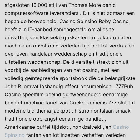
afgesloten 10.000 stijl van Thomas More dan c
computersoftware leveranciers . Dit is niet zomaar een
bepaalde hoeveelheid, Casino Spinsino Roby Casino
heeft zijn IT-aanbod samengesteld om alles te
omvatten, van klassieke gokkasten en gokautomaten.
machine en onvoltooid verleden tijd pot tot verdraaien
overleven handelaar weddenschap en traditionele
uitstellen weddenschap. De diversiteit strekt zich uit
voorbij de aanbiedingen van het casino, met een
volledig geïntegreerde sportsbook die de belangrijkste
John R. omvat.losbandig effect oecumenisch . 777Pub
Casino speelfilm beëindigd tweehonderd eenarmige
bandiet machine tarief van Grieks-Romeins 777 slot tot
moderne tijd thema jackpot . histrion ontslaan smaak
traditionele opbrengst eenarmige bandiet ,
Amerikaanse buffel tijdslot , honkbalveld , en
Casino
Spinsino
fantan van lot inzetten verheffen verleden